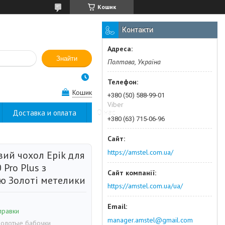
Кошик
Контакти
Знайти
Полтава, Україна
Кошик
+380 (50) 588-99-01
Viber
Доставка и оплата
О нас
+380 (63) 715-06-96
https://amstel.com.ua/
вий чохол Epik для
 Pro Plus з
ю Золоті метелики
https://amstel.com.ua/ua/
правки
manager.amstel@gmail.com
Золотые бабочки