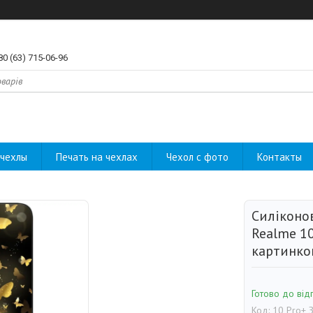
80 (63) 715-06-96
чехлы
Печать на чехлах
Чехол с фото
Контакты
Силіконо
Realme 10
картинко
Готово до від
Код:
10 Pro+ 