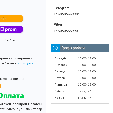
+380505889901
пити
+380505889901
88-99-01
Графік роботи
повернення
Понеділок
10:00
18:00
гом 14 днів
за рахунок
Вівторок
10:00
18:00
Середа
10:00
18:00
Четвер
10:00
18:00
Пʼятниця
10:00
18:00
Субота
Вихідний
Неділя
Вихідний
ключені електронні платежі.
те купити будь-який товар