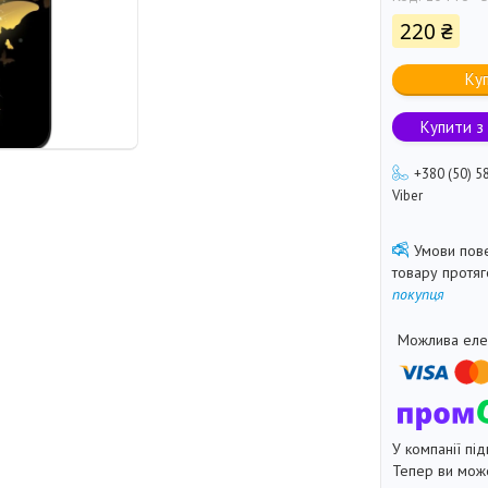
220 ₴
Ку
Купити з
+380 (50) 5
Viber
товару протя
покупця
У компанії під
Тепер ви може