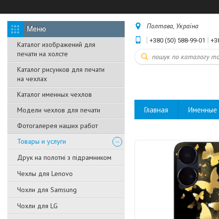
Полтава, Україна
+380 (50) 588-99-01
+3
Каталог изображений для
печати на холсте
Каталог рисунков для печати
на чехлах
Каталог именных чехлов
Главная
Именные 
Модели чехлов для печати
Фотогалерея наших работ
Товары и услуги
Друк на полотні з підрамником
Чехлы для Lenovo
Чохли для Samsung
Чохли для LG