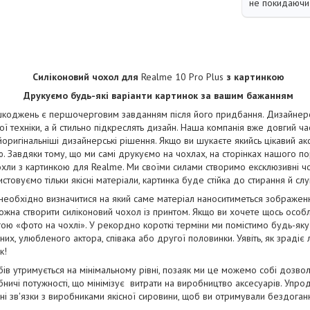
не покидаючи 
Силіконовий чохол для
Realme 10 Pro Plus
з картинкою
Друкуємо будь-які варіанти картинок за вашим бажанням
коджень є першочерговим завданням після його придбання. Дизайнерськ
ї техніки, а й стильно підкреслять дизайн. Наша компанія вже довгий ча
йоригінальніші дизайнерські рішення. Якщо ви шукаєте якийсь цікавий ак
. Завдяки тому, що ми самі друкуємо на чохлах, на сторінках нашого п
чохли з картинкою для Realme. Ми своїми силами створимо ексклюзивні чох
стовуємо тільки якісні матеріали, картинка буде стійка до стирання й сл
 необхідно визначитися на який саме матеріал наноситиметься зображе
жна створити силіконовий чохол із принтом. Якщо ви хочете щось особ
ою «фото на чохлі». У рекордно короткі терміни ми помістимо будь-яку
их, улюбленого актора, співака або другої половинки. Уявіть, як зрадіє
к!
бів утримується на мінімальному рівні, позаяк ми це можемо собі дозво
ничі потужності, що мінімізує витрати на виробництво аксесуарів. Упро
і зв'язки з виробниками якісної сировини, щоб ви отримували бездога