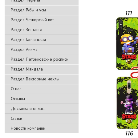
Раздел Черепа
Раздел Губы и усы
Раздел Чеширский кот
Раздел Зентангл
Раздел Гапчинская
Раздел Анимэ
Раздел Петриковские росписи
Раздел Мандала
Раздел Векторные чехлы
О нас
Отзывы
Доставка и оплата
Статьи
Новости компании