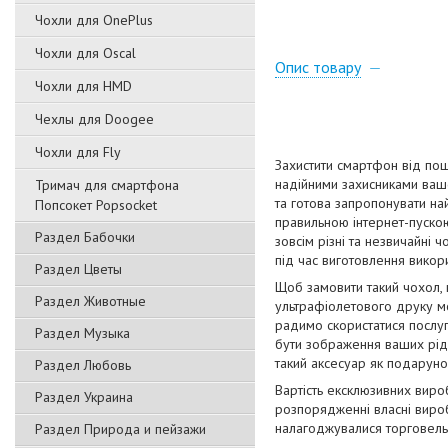
Чохли для OnePlus
Чохли для Oscal
Опис товару
Чохли для HMD
Чехлы для Doogee
Чохли для Fly
Захистити смартфон від пош
надійними захисниками вашо
Тримач для смартфона
та готова запропонувати на
Попсокет Popsocket
правильною інтернет-пускою
Раздел Бабочки
зовсім різні та незвичайні 
під час виготовлення викори
Раздел Цветы
Щоб замовити такий чохол,
Раздел Животные
ультрафіолетового друку мо
радимо скористатися послуг
Раздел Музыка
бути зображення ваших рідн
такий аксесуар як подаруно
Раздел Любовь
Вартість ексклюзивних виро
Раздел Украина
розпорядженні власні вироб
налагоджувалися торговельн
Раздел Природа и пейзажи