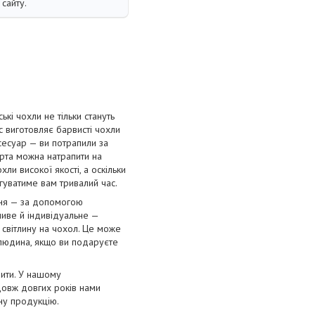
сайту.
і чохли не тільки стануть
с виготовляє барвисті чохли
сесуар — ви потрапили за
орта можна натрапити на
ли високої якості, а оскільки
угуватиме вам тривалий час.
ння — за допомогою
ливе й індивідуальне —
 світлину на чохол. Це може
 людина, якщо ви подаруєте
лити. У нашому
довж довгих років нами
нну продукцію.