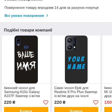
Повернення товару впродовж 14 днів за рахунок покупця
Всі умови повернення
Подібні товари компанії
Іменний чохол для
Саме чохол Epik для
Імен
Samsung A10s Galaxy
Realme 9 Pro Plus бампер
Mi 1
A107F бампер з ім'ям
із ім'ям друк на чохлі
друк
друк на чохлі
220
220
150
₴
₴
Купити
Купити