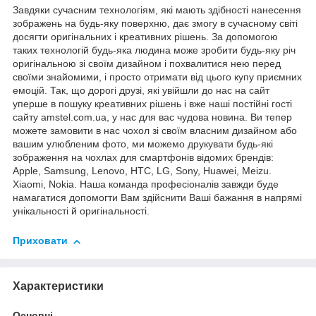
Завдяки сучасним технологіям, які мають здібності нанесення
зображень на будь-яку поверхню, дає змогу в сучасному світі
досягти оригінальних і креативних рішень. За допомогою
таких технологій будь-яка людина може зробити будь-яку річ
оригінальною зі своїм дизайном і похвалитися нею перед
своїми знайомими, і просто отримати від цього купу приємних
емоцій. Так, що дорогі друзі, які увійшли до нас на сайт
уперше в пошуку креативних рішень і вже наші постійні гості
сайту amstel.com.ua, у нас для вас чудова новина. Ви тепер
можете замовити в нас чохол зі своїм власним дизайном або
вашим улюбленим фото, ми можемо друкувати будь-які
зображення на чохлах для смартфонів відомих брендів:
Apple, Samsung, Lenovo, HTC, LG, Sony, Huawei, Meizu.
Xiaomi, Nokia. Наша команда професіоналів завжди буде
намагатися допомогти Вам здійснити Ваші бажання в напрямі
унікальності й оригінальності.
Приховати
Характеристики
Основні