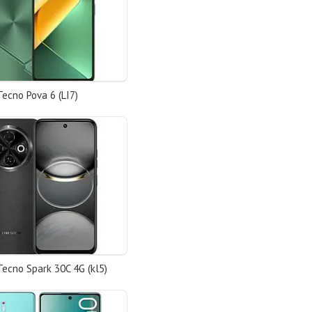
ecno Pova 6 (LI7)
ecno Spark 30C 4G (kl5)