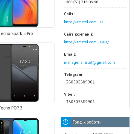
+380 (63) 715-06-96
https://amstel.com.ua/
ecno Spark 5 Pro
https://amstel.com.ua/ua/
manager.amstel@gmail.com
+380505889901
+380505889901
Tecno POP 3
Графік роботи