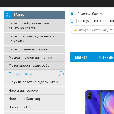
Полтава, Україна
+380 (50) 588-99-01
+3
Каталог изображений для
печати на холсте
Каталог рисунков для печати
на чехлах
Каталог именных чехлов
Главная
Именные 
Модели чехлов для печати
Фотогалерея наших работ
Товары и услуги
Друк на полотні з підрамником
Чехлы для Lenovo
Чохли для Samsung
Чохли для LG