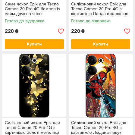
Саме чохол Epik для Tecno
Силіконовий чохол Epik для
Camon 20 Pro 4G бампер із
Tecno Camon 20 Pro 4G з
ім'ям друк на чохлі
картинкою Панда в капюшоні
Готово до відправки
Готово до відправки
220
220
₴
₴
Купити
Купити
Силіконовий чохол Epik для
Силіконовий чохол Epik для
Tecno Camon 20 Pro 4G з
Tecno Camon 20 Pro 4G з
картинкою Золоті метелики
картинкою Людина-павук