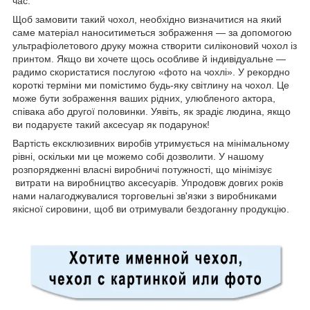
час.
Щоб замовити такий чохол, необхідно визначитися на який
саме матеріал наноситиметься зображення — за допомогою
ультрафіолетового друку можна створити силіконовий чохол із
принтом. Якщо ви хочете щось особливе й індивідуальне —
радимо скористатися послугою «фото на чохлі». У рекордно
короткі терміни ми помістимо будь-яку світлину на чохол. Це
може бути зображення ваших рідних, улюбленого актора,
співака або другої половинки. Уявіть, як зрадіє людина, якщо
ви подаруєте такий аксесуар як подарунок!
Вартість ексклюзивних виробів утримується на мінімальному
рівні, оскільки ми це можемо собі дозволити. У нашому
розпорядженні власні виробничі потужності, що мінімізує
витрати на виробництво аксесуарів. Упродовж довгих років
нами налагоджувалися торговельні зв'язки з виробниками
якісної сировини, щоб ви отримували бездоганну продукцію.