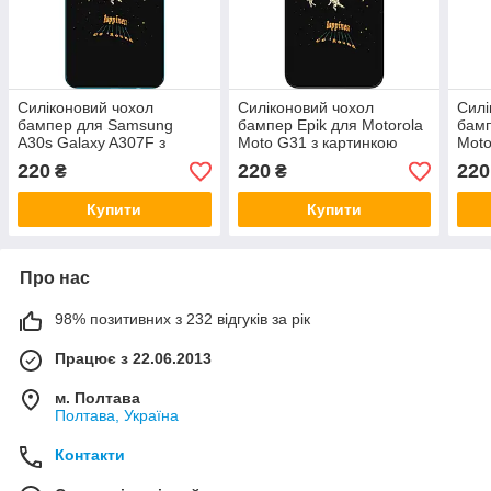
Силіконовий чохол
Силіконовий чохол
Силі
бампер для Samsung
бампер Epik для Motorola
бамп
A30s Galaxy A307F з
Moto G31 з картинкою
Moto
картинкою Карусель
Карусель
Кару
220
220
220
₴
₴
Купити
Купити
Про нас
98% позитивних з 232 відгуків за рік
Працює з 22.06.2013
м. Полтава
Полтава, Україна
Контакти