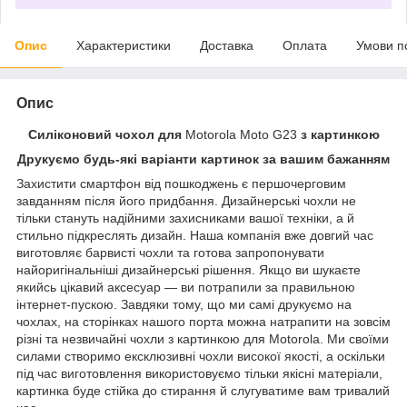
Опис
Характеристики
Доставка
Оплата
Умови п
Опис
Силіконовий чохол для
Motorola Moto G23
з картинкою
Друкуємо будь-які варіанти картинок за вашим бажанням
Захистити смартфон від пошкоджень є першочерговим
завданням після його придбання. Дизайнерські чохли не
тільки стануть надійними захисниками вашої техніки, а й
стильно підкреслять дизайн. Наша компанія вже довгий час
виготовляє барвисті чохли та готова запропонувати
найоригінальніші дизайнерські рішення. Якщо ви шукаєте
якийсь цікавий аксесуар — ви потрапили за правильною
інтернет-пускою. Завдяки тому, що ми самі друкуємо на
чохлах, на сторінках нашого порта можна натрапити на зовсім
різні та незвичайні чохли з картинкою для Motorola. Ми своїми
силами створимо ексклюзивні чохли високої якості, а оскільки
під час виготовлення використовуємо тільки якісні матеріали,
картинка буде стійка до стирання й слугуватиме вам тривалий