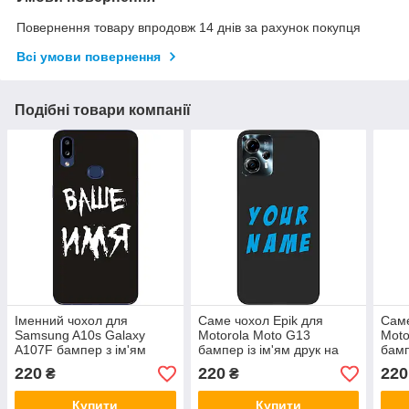
Повернення товару впродовж 14 днів за рахунок покупця
Всі умови повернення
Подібні товари компанії
Іменний чохол для
Саме чохол Epik для
Саме
Samsung A10s Galaxy
Motorola Moto G13
Moto
A107F бампер з ім'ям
бампер із ім'ям друк на
бамп
друк на чохлі
чохлі
чохл
220
220
220
₴
₴
Купити
Купити