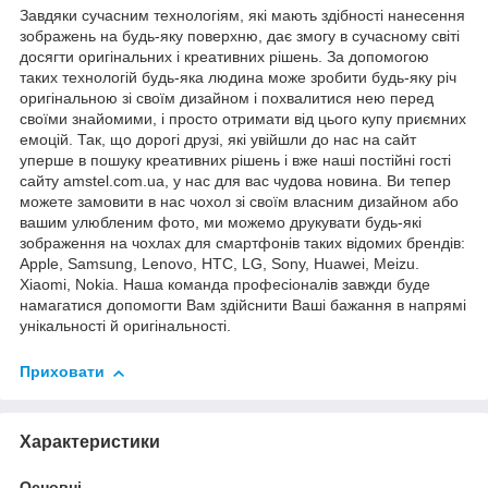
Завдяки сучасним технологіям, які мають здібності нанесення
зображень на будь-яку поверхню, дає змогу в сучасному світі
досягти оригінальних і креативних рішень. За допомогою
таких технологій будь-яка людина може зробити будь-яку річ
оригінальною зі своїм дизайном і похвалитися нею перед
своїми знайомими, і просто отримати від цього купу приємних
емоцій. Так, що дорогі друзі, які увійшли до нас на сайт
уперше в пошуку креативних рішень і вже наші постійні гості
сайту amstel.com.ua, у нас для вас чудова новина. Ви тепер
можете замовити в нас чохол зі своїм власним дизайном або
вашим улюбленим фото, ми можемо друкувати будь-які
зображення на чохлах для смартфонів таких відомих брендів:
Apple, Samsung, Lenovo, HTC, LG, Sony, Huawei, Meizu.
Xiaomi, Nokia. Наша команда професіоналів завжди буде
намагатися допомогти Вам здійснити Ваші бажання в напрямі
унікальності й оригінальності.
Приховати
Характеристики
Основні