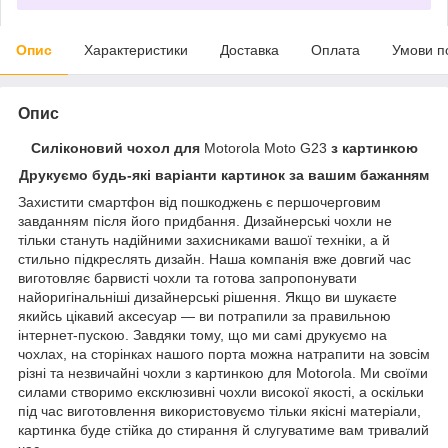
Опис
Характеристики
Доставка
Оплата
Умови п
Опис
Силіконовий чохол для
Motorola Moto G23
з картинкою
Друкуємо будь-які варіанти картинок за вашим бажанням
Захистити смартфон від пошкоджень є першочерговим
завданням після його придбання. Дизайнерські чохли не
тільки стануть надійними захисниками вашої техніки, а й
стильно підкреслять дизайн. Наша компанія вже довгий час
виготовляє барвисті чохли та готова запропонувати
найоригінальніші дизайнерські рішення. Якщо ви шукаєте
якийсь цікавий аксесуар — ви потрапили за правильною
інтернет-пускою. Завдяки тому, що ми самі друкуємо на
чохлах, на сторінках нашого порта можна натрапити на зовсім
різні та незвичайні чохли з картинкою для Motorola. Ми своїми
силами створимо ексклюзивні чохли високої якості, а оскільки
під час виготовлення використовуємо тільки якісні матеріали,
картинка буде стійка до стирання й слугуватиме вам тривалий