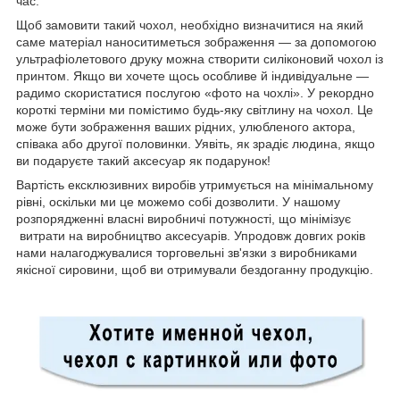
час.
Щоб замовити такий чохол, необхідно визначитися на який
саме матеріал наноситиметься зображення — за допомогою
ультрафіолетового друку можна створити силіконовий чохол із
принтом. Якщо ви хочете щось особливе й індивідуальне —
радимо скористатися послугою «фото на чохлі». У рекордно
короткі терміни ми помістимо будь-яку світлину на чохол. Це
може бути зображення ваших рідних, улюбленого актора,
співака або другої половинки. Уявіть, як зрадіє людина, якщо
ви подаруєте такий аксесуар як подарунок!
Вартість ексклюзивних виробів утримується на мінімальному
рівні, оскільки ми це можемо собі дозволити. У нашому
розпорядженні власні виробничі потужності, що мінімізує
витрати на виробництво аксесуарів. Упродовж довгих років
нами налагоджувалися торговельні зв'язки з виробниками
якісної сировини, щоб ви отримували бездоганну продукцію.