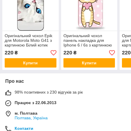
Оригінальний чохол Epik
Оригінальний чохол
Ориг
для Motorola Moto G41 з
панель накладка для
для 
картинкою Білий котик
Iphone 6 / 6s з картинкою
карт
Котик з сердечком
220
220
220
₴
₴
Купити
Купити
Про нас
98% позитивних з 230 відгуків за рік
Працює з 22.06.2013
м. Полтава
Полтава, Україна
Контакти