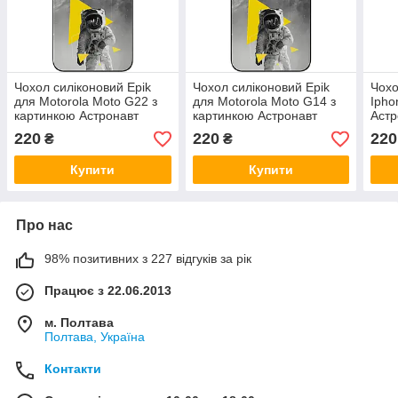
Чохол силіконовий Epik
Чохол силіконовий Epik
Чохо
для Motorola Moto G22 з
для Motorola Moto G14 з
Ipho
картинкою Астронавт
картинкою Астронавт
Астр
220
220
220
₴
₴
Купити
Купити
Про нас
98% позитивних з 227 відгуків за рік
Працює з 22.06.2013
м. Полтава
Полтава, Україна
Контакти