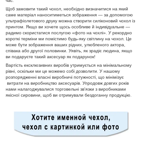
час.
Щоб замовити такий чохол, необхідно визначитися на який
саме матеріал наноситиметься зображення — за допомогою
ультрафіолетового друку можна створити силіконовий чохол із
принтом. Якщо ви хочете щось особливе й індивідуальне —
радимо скористатися послугою «фото на чохлі». У рекордно
короткі терміни ми помістимо будь-яку світлину на чохол. Це
може бути зображення ваших рідних, улюбленого актора,
співака або другої половинки. Уявіть, як зрадіє людина, якщо
ви подаруєте такий аксесуар як подарунок!
Вартість ексклюзивних виробів утримується на мінімальному
рівні, оскільки ми це можемо собі дозволити. У нашому
розпорядженні власні виробничі потужності, що мінімізує
витрати на виробництво аксесуарів. Упродовж довгих років
нами налагоджувалися торговельні зв'язки з виробниками
якісної сировини, щоб ви отримували бездоганну продукцію.