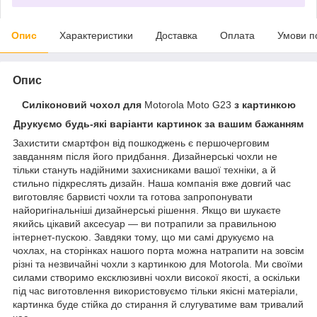
Опис
Характеристики
Доставка
Оплата
Умови п
Опис
Силіконовий чохол для
Motorola Moto G23
з картинкою
Друкуємо будь-які варіанти картинок за вашим бажанням
Захистити смартфон від пошкоджень є першочерговим
завданням після його придбання. Дизайнерські чохли не
тільки стануть надійними захисниками вашої техніки, а й
стильно підкреслять дизайн. Наша компанія вже довгий час
виготовляє барвисті чохли та готова запропонувати
найоригінальніші дизайнерські рішення. Якщо ви шукаєте
якийсь цікавий аксесуар — ви потрапили за правильною
інтернет-пускою. Завдяки тому, що ми самі друкуємо на
чохлах, на сторінках нашого порта можна натрапити на зовсім
різні та незвичайні чохли з картинкою для Motorola. Ми своїми
силами створимо ексклюзивні чохли високої якості, а оскільки
під час виготовлення використовуємо тільки якісні матеріали,
картинка буде стійка до стирання й слугуватиме вам тривалий