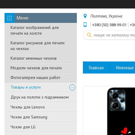
Полтава, Україна
+380 (50) 588-99-01
+3
Каталог изображений для
печати на холсте
Каталог рисунков для печати
на чехлах
Каталог именных чехлов
Главная
Именные 
Модели чехлов для печати
Фотогалерея наших работ
Товары и услуги
Друк на полотні з підрамником
Чехлы для Lenovo
Чохли для Samsung
Чохли для LG