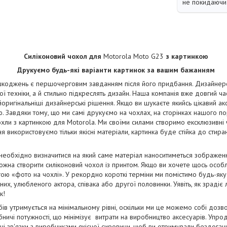
не покидаючи 
Силіконовий чохол для
Motorola Moto G23
з картинкою
Друкуємо будь-які варіанти картинок за вашим бажанням
коджень є першочерговим завданням після його придбання. Дизайнерськ
ї техніки, а й стильно підкреслять дизайн. Наша компанія вже довгий ча
йоригінальніші дизайнерські рішення. Якщо ви шукаєте якийсь цікавий ак
. Завдяки тому, що ми самі друкуємо на чохлах, на сторінках нашого п
чохли з картинкою для Motorola. Ми своїми силами створимо ексклюзивні ч
ня використовуємо тільки якісні матеріали, картинка буде стійка до стир
 необхідно визначитися на який саме матеріал наноситиметься зображе
жна створити силіконовий чохол із принтом. Якщо ви хочете щось особ
ою «фото на чохлі». У рекордно короткі терміни ми помістимо будь-яку
их, улюбленого актора, співака або другої половинки. Уявіть, як зрадіє
к!
бів утримується на мінімальному рівні, оскільки ми це можемо собі дозв
ничі потужності, що мінімізує витрати на виробництво аксесуарів. Упро
і зв'язки з виробниками якісної сировини, щоб ви отримували бездога