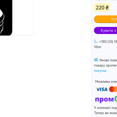
220 ₴
Ку
Купити з
+380 (50) 5
Viber
товару протя
покупця
У компанії під
Тепер ви може