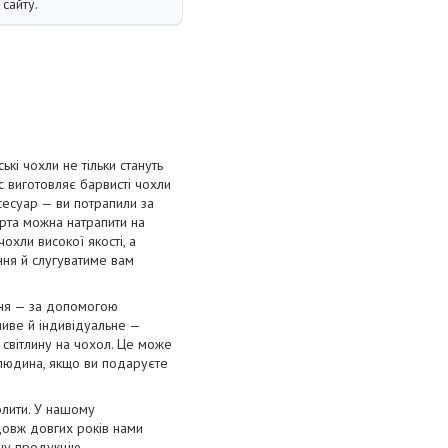
сайту.
і чохли не тільки стануть
с виготовляє барвисті чохли
сесуар — ви потрапили за
орта можна натрапити на
охли високої якості, а
ання й слугуватиме вам
ння — за допомогою
ливе й індивідуальне —
 світлину на чохол. Це може
 людина, якщо ви подаруєте
олити. У нашому
довж довгих років нами
нну продукцію.