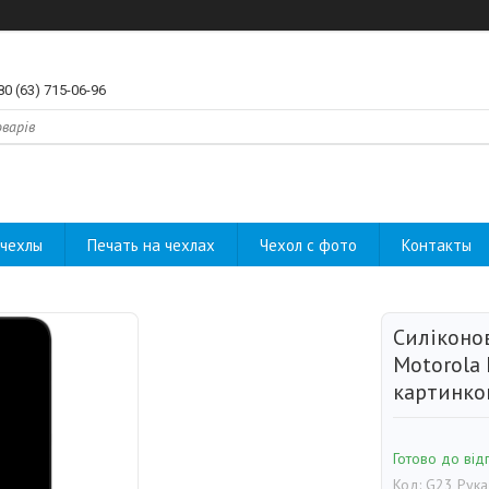
80 (63) 715-06-96
чехлы
Печать на чехлах
Чехол с фото
Контакты
Силіконо
Motorola 
картинко
Готово до від
Код:
G23 Рука