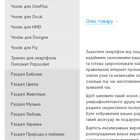
Чохли для OnePlus
Чохли для Oscal
Опис товару
Чохли для HMD
Чехлы для Doogee
Чохли для Fly
Захистити смартфон від пош
надійними захисниками вашо
Тримач для смартфона
та готова запропонувати на
Попсокет Popsocket
правильною інтернет-пускою
Раздел Бабочки
зовсім різні та незвичайні 
оскільки під час виготовлен
Раздел Цветы
тривалий час.
Раздел Животные
Щоб замовити такий чохол,
ультрафіолетового друку мо
Раздел Музыка
радимо скористатися послуг
бути зображення ваших рідн
Раздел Любовь
такий аксесуар як подаруно
Раздел Украина
Вартість ексклюзивних виро
розпорядженні власні вироб
Раздел Природа и пейзажи
налагоджувалися торговельн