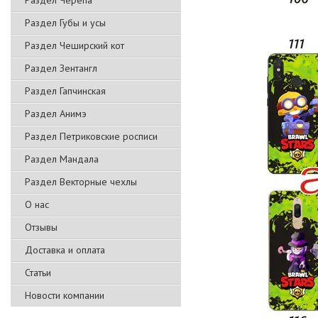
Раздел Черепа
Раздел Губы и усы
Раздел Чеширский кот
Раздел Зентангл
Раздел Гапчинская
Раздел Анимэ
Раздел Петриковские росписи
Раздел Мандала
Раздел Векторные чехлы
О нас
Отзывы
Доставка и оплата
Статьи
Новости компании