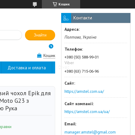
Кошик
Контакти
Знайти
Полтава, Україна
Кошик
+380 (50) 588-99-01
Viber
Доставка и оплата
О нас
+380 (63) 715-06-96
https://amstel.com.ua/
вий чохол Epik для
Moto G23 з
ю Рука
https://amstel.com.ua/ua/
правки
manager.amstel@gmail.com