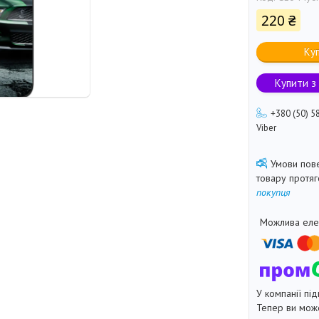
220 ₴
Ку
Купити з
+380 (50) 5
Viber
товару протя
покупця
У компанії під
Тепер ви може