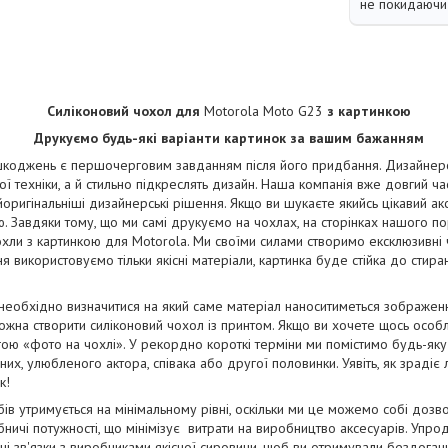
не покидаючи 
Силіконовий чохол для
Motorola Moto G23
з картинкою
Друкуємо будь-які варіанти картинок за вашим бажанням
коджень є першочерговим завданням після його придбання. Дизайнерськ
ї техніки, а й стильно підкреслять дизайн. Наша компанія вже довгий ча
йоригінальніші дизайнерські рішення. Якщо ви шукаєте якийсь цікавий ак
. Завдяки тому, що ми самі друкуємо на чохлах, на сторінках нашого п
чохли з картинкою для Motorola. Ми своїми силами створимо ексклюзивні ч
ня використовуємо тільки якісні матеріали, картинка буде стійка до стир
 необхідно визначитися на який саме матеріал наноситиметься зображе
жна створити силіконовий чохол із принтом. Якщо ви хочете щось особ
ою «фото на чохлі». У рекордно короткі терміни ми помістимо будь-яку
их, улюбленого актора, співака або другої половинки. Уявіть, як зрадіє
к!
бів утримується на мінімальному рівні, оскільки ми це можемо собі дозв
ничі потужності, що мінімізує витрати на виробництво аксесуарів. Упро
і зв'язки з виробниками якісної сировини, щоб ви отримували бездога