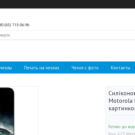
80 (63) 715-06-96
чехлы
Печать на чехлах
Чехол с фото
Контакты
Силіконо
Motorola 
картинко
Готово до від
Код:
G23 Муст