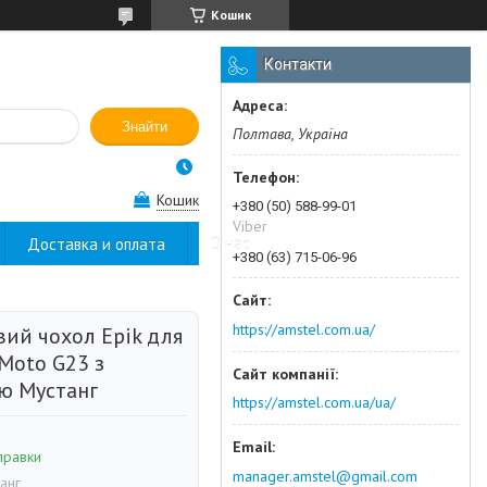
Кошик
Контакти
Знайти
Полтава, Україна
Кошик
+380 (50) 588-99-01
Viber
Доставка и оплата
О нас
+380 (63) 715-06-96
https://amstel.com.ua/
вий чохол Epik для
Moto G23 з
ю Мустанг
https://amstel.com.ua/ua/
правки
manager.amstel@gmail.com
анг