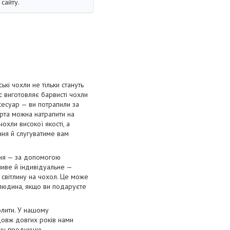
сайту.
і чохли не тільки стануть
с виготовляє барвисті чохли
сесуар — ви потрапили за
орта можна натрапити на
охли високої якості, а
ання й слугуватиме вам
ння — за допомогою
ливе й індивідуальне —
 світлину на чохол. Це може
 людина, якщо ви подаруєте
олити. У нашому
довж довгих років нами
нну продукцію.