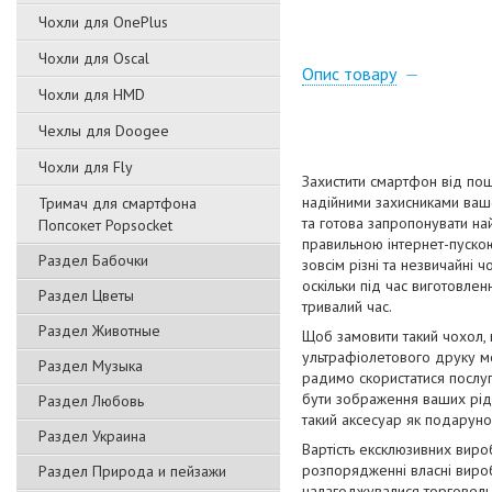
Чохли для OnePlus
Чохли для Oscal
Опис товару
Чохли для HMD
Чехлы для Doogee
Чохли для Fly
Захистити смартфон від пош
надійними захисниками вашо
Тримач для смартфона
та готова запропонувати на
Попсокет Popsocket
правильною інтернет-пускою
Раздел Бабочки
зовсім різні та незвичайні 
оскільки під час виготовлен
Раздел Цветы
тривалий час.
Раздел Животные
Щоб замовити такий чохол,
ультрафіолетового друку мо
Раздел Музыка
радимо скористатися послуг
бути зображення ваших рідн
Раздел Любовь
такий аксесуар як подаруно
Раздел Украина
Вартість ексклюзивних виро
розпорядженні власні вироб
Раздел Природа и пейзажи
налагоджувалися торговельн