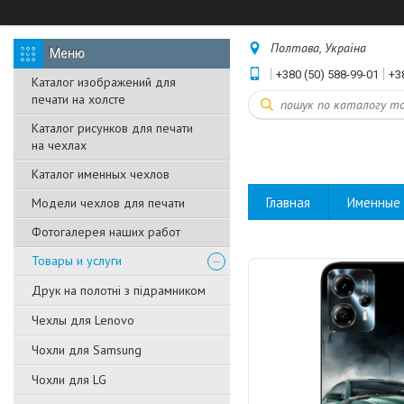
Полтава, Україна
+380 (50) 588-99-01
+3
Каталог изображений для
печати на холсте
Каталог рисунков для печати
на чехлах
Каталог именных чехлов
Главная
Именные 
Модели чехлов для печати
Фотогалерея наших работ
Товары и услуги
Друк на полотні з підрамником
Чехлы для Lenovo
Чохли для Samsung
Чохли для LG