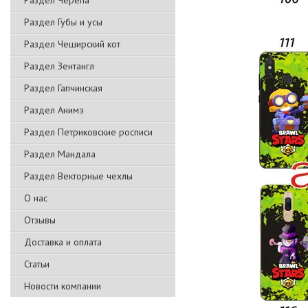
Раздел Черепа
Раздел Губы и усы
Раздел Чеширский кот
Раздел Зентангл
Раздел Гапчинская
Раздел Анимэ
Раздел Петриковские росписи
Раздел Мандала
Раздел Векторные чехлы
О нас
Отзывы
Доставка и оплата
Статьи
Новости компании