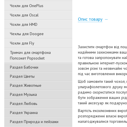
Чохли для OnePlus
Чохли для Oscal
Опис товару
Чохли для HMD
Чехлы для Doogee
Чохли для Fly
Захистити смартфон від пош
надійними захисниками вашо
Тримач для смартфона
та готова запропонувати на
Попсокет Popsocket
правильною інтернет-пускою
Раздел Бабочки
зовсім різні та незвичайні 
під час виготовлення викори
Раздел Цветы
Щоб замовити такий чохол,
Раздел Животные
ультрафіолетового друку мо
радимо скористатися послуг
Раздел Музыка
бути зображення ваших рідн
такий аксесуар як подаруно
Раздел Любовь
Вартість ексклюзивних виро
Раздел Украина
розпорядженні власні вироб
налагоджувалися торговельн
Раздел Природа и пейзажи