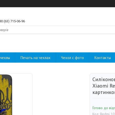
80 (63) 715-06-96
чехлы
Печать на чехлах
Чехол с фото
Контакты
Силіконо
Xiaomi Re
картинк
Готово до від
Код:
Redmi 10