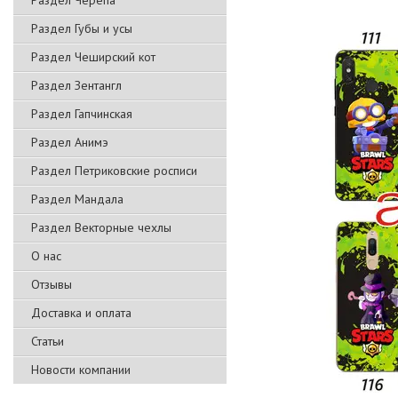
Раздел Черепа
Раздел Губы и усы
Раздел Чеширский кот
Раздел Зентангл
Раздел Гапчинская
Раздел Анимэ
Раздел Петриковские росписи
Раздел Мандала
Раздел Векторные чехлы
О нас
Отзывы
Доставка и оплата
Статьи
Новости компании