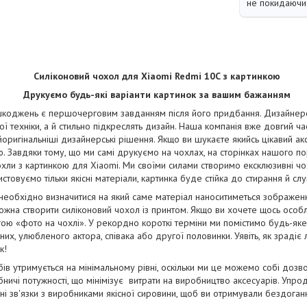
не покидаючи 
Силіконовий чохол для Xiaomi Redmi 10C з картинкою
Друкуємо будь-які варіанти картинок за вашим бажанням
коджень є першочерговим завданням після його придбання. Дизайнерськ
ї техніки, а й стильно підкреслять дизайн. Наша компанія вже довгий ча
йоригінальніші дизайнерські рішення. Якщо ви шукаєте якийсь цікавий ак
. Завдяки тому, що ми самі друкуємо на чохлах, на сторінках нашого п
чохли з картинкою для Xiaomi. Ми своїми силами створимо ексклюзивні чохл
стовуємо тільки якісні матеріали, картинка буде стійка до стирання й сл
 необхідно визначитися на який саме матеріал наноситиметься зображе
жна створити силіконовий чохол із принтом. Якщо ви хочете щось особ
ою «фото на чохлі». У рекордно короткі терміни ми помістимо будь-як
их, улюбленого актора, співака або другої половинки. Уявіть, як зрадіє
к!
бів утримується на мінімальному рівні, оскільки ми це можемо собі дозв
ничі потужності, що мінімізує витрати на виробництво аксесуарів. Упро
і зв'язки з виробниками якісної сировини, щоб ви отримували бездога