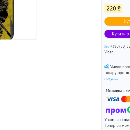
220 ₴
Ку
Купити з
+380 (50) 5
Viber
товару протя
покупця
У компанії під
Тепер ви може