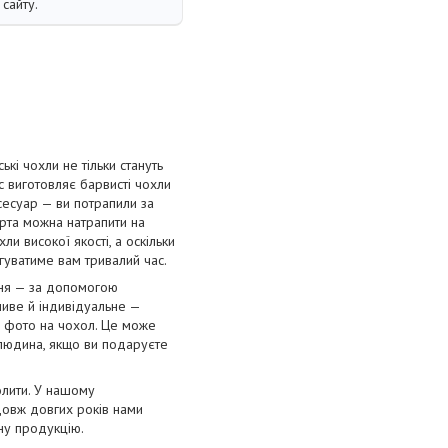
сайту.
і чохли не тільки стануть
с виготовляє барвисті чохли
сесуар — ви потрапили за
орта можна натрапити на
и високої якості, а оскільки
угуватиме вам тривалий час.
ння — за допомогою
ливе й індивідуальне —
е фото на чохол. Це може
 людина, якщо ви подаруєте
олити. У нашому
довж довгих років нами
нну продукцію.