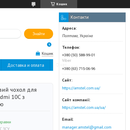
Кошик
Контакти
Знайти
Полтава, Україна
Кошик
+380 (50) 588-99-01
Viber
Доставка и оплата
О нас
+380 (63) 715-06-96
https://amstel.com.ua/
вий чохол для
dmi 10C з
ою
https://amstel.com.ua/ua/
правки
manager.amstel@gmail.com
C ЗСУ