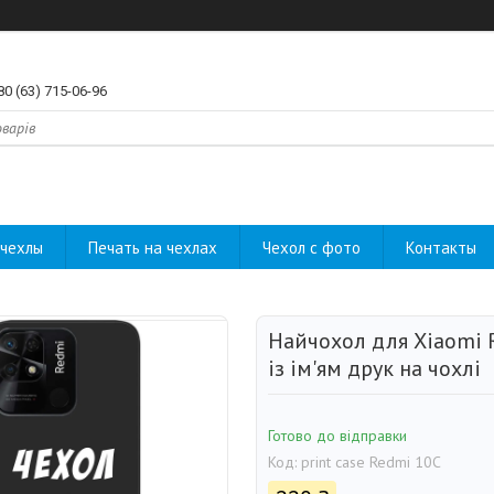
80 (63) 715-06-96
чехлы
Печать на чехлах
Чехол с фото
Контакты
Найчохол для Xiaomi 
із ім'ям друк на чохлі
Готово до відправки
Код:
print case Redmi 10C