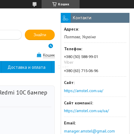
Кошик
Контакти
Знайти
Полтава, Україна
Кошик
+380 (50) 588-99-01
Viber
Доставка и оплата
О нас
+380 (63) 715-06-96
https://amstel.com.ua/
Redmi 10C бампер
https://amstel.com.ua/ua/
manager.amstel@gmail.com