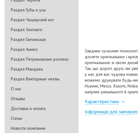
Раздел Черепа
Раздел Губы и усы
Раздел Чеширский кот
Раздел Зентангл
Раздел Гапчинская
Раздел Анимэ
Завдяки сучасним технологі
досягти оригінальних і кре
Раздел Петриковские росписи
оригінальною зі своїм диза
Так, що дорогі друзі, які у
Раздел Мандала
у нас для вас чудова нови
Раздел Векторные чехлы
можемо друкувати будь-які 
Huawei, Meizu. Xiaomi, Nok
О нас
напрямі унікальності й оригі
Отзывы
Характеристики
Доставка и оплата
Інформація для замовле
Статьи
Новости компании