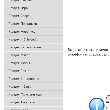
Раздел Смайлы
Раздел Игры
Раздел Спорт
Раздел Праздники
Раздел Живопись
Раздел it & hi-teck
Раздел Черно-белое
Так само ви можете замовит
смартфона впродовж одног
Раздел Макро
Раздел Узоры
Раздел Разное
Раздел 14 февраля
Раздел m&m's
Раздел Фрукты-ягоды
Раздел Акварель