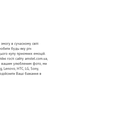
змогу в сучасному світі
робити будь-яку річ
цього купу приємних емоцій.
йні гості сайту amstel.com.ua,
бо вашим улюбленим фото, ми
 Lenovo, HTC, LG, Sony,
здійснити Ваші бажання в