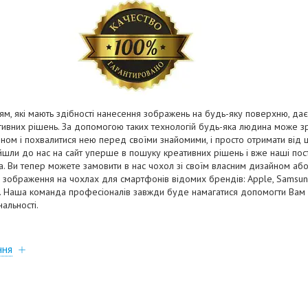
ям, які мають здібності нанесення зображень на будь-яку поверхню, дає 
ативних рішень. За допомогою таких технологій будь-яка людина може з
йном і похвалитися нею перед своїми знайомими, і просто отримати від 
війшли до нас на сайт уперше в пошуку креативних рішень і вже наші пості
на. Ви тепер можете замовити в нас чохол зі своїм власним дизайном а
зображення на чохлах для смартфонів відомих брендів: Apple, Samsung,
ia. Наша команда професіоналів завжди буде намагатися допомогти Вам 
нальності.
ння