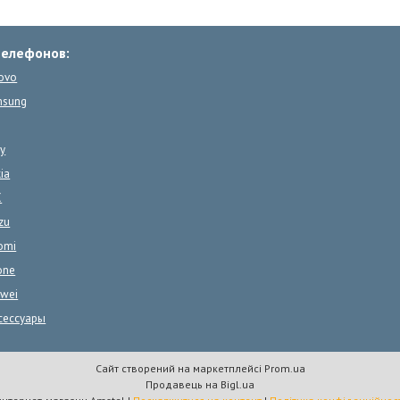
телефонов:
ovo
msung
y
ia
C
zu
omi
one
wei
сессуары
Сайт створений на маркетплейсі
Prom.ua
Продавець на Bigl.ua