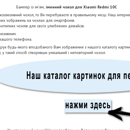
Бампер із ім'ям,
іменний чохол для Xiaomi Redmi 10C
склюзивний чохол, то Ви перебуваєте в правильному місці. Наш інтерне
их зображень на чохлах для смартфонів.
днотипних чохлів для своїх улюблених девайсів.
люзивним.
 вашого телефона.
друк будь-якого вподобаного Вам зображення з нашого каталогу картин
, у такий спосіб створивши унікальний і неповторний чохол.