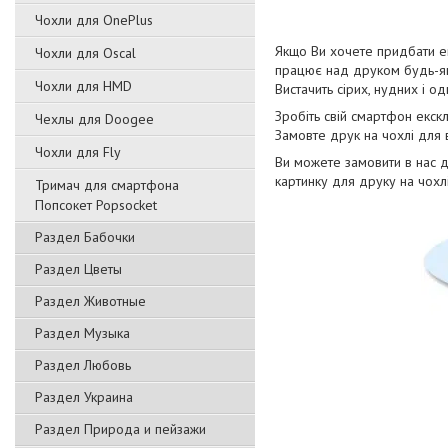
Чохли для OnePlus
Якщо Ви хочете придбати ек
Чохли для Oscal
працює над друком будь-як
Чохли для HMD
Вистачить сірих, нудних і о
Зробіть свій смартфон екск
Чехлы для Doogee
Замовте друк на чохлі для
Чохли для Fly
Ви можете замовити в нас 
картинку для друку на чохлі
Тримач для смартфона
Попсокет Popsocket
Раздел Бабочки
Раздел Цветы
Раздел Животные
Раздел Музыка
Раздел Любовь
Раздел Украина
Раздел Природа и пейзажи