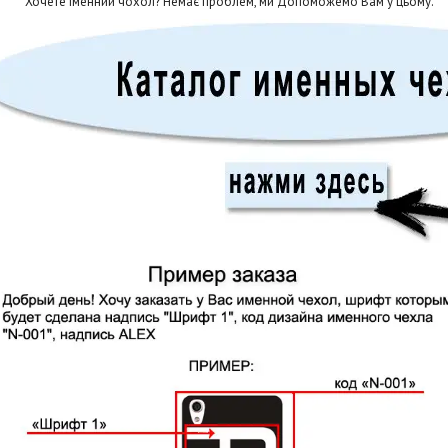
Хочете іменний чохол? Немає проблем, ми Допоможемо Вам у цьому.