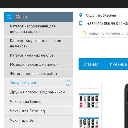
Полтава, Україна
+380 (50) 588-99-01
+3
Каталог изображений для
печати на холсте
Каталог рисунков для печати
на чехлах
Каталог именных чехлов
Главная
Именные 
Модели чехлов для печати
Фотогалерея наших работ
Товары и услуги
Друк на полотні з підрамником
Чехлы для Lenovo
Чохли для Samsung
Чохли для LG