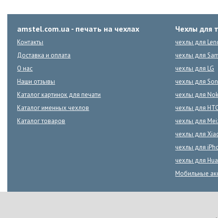
amstel.com.ua - печать на чехлах
Чехлы для 
Контакты
чехлы для Len
Доставка и оплата
чехлы для Sa
О нас
чехлы для LG
Наши отзывы
чехлы для Son
Каталог картинок для печати
чехлы для Nok
Каталог именных чехлов
чехлы для HT
Каталог товаров
чехлы для Mei
чехлы для Xia
чехлы для iPh
чехлы для Hua
Мобильные ак