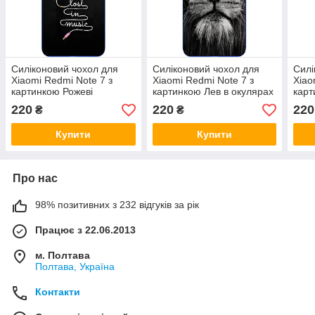
Силіконовий чохол для
Силіконовий чохол для
Силі
Xiaomi Redmi Note 7 з
Xiaomi Redmi Note 7 з
Xiao
картинкою Рожеві
картинкою Лев в окулярах
карт
навушники
нав
220
220
220
₴
₴
Купити
Купити
Про нас
98% позитивних з 232 відгуків за рік
Працює з 22.06.2013
м. Полтава
Полтава, Україна
Контакти