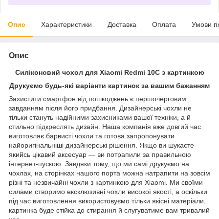
Опис
Характеристики
Доставка
Оплата
Умови п
Опис
Силіконовий чохол для Xiaomi Redmi 10C з картинкою
Друкуємо будь-які варіанти картинок за вашим бажанням
Захистити смартфон від пошкоджень є першочерговим
завданням після його придбання. Дизайнерські чохли не
тільки стануть надійними захисниками вашої техніки, а й
стильно підкреслять дизайн. Наша компанія вже довгий час
виготовляє барвисті чохли та готова запропонувати
найоригінальніші дизайнерські рішення. Якщо ви шукаєте
якийсь цікавий аксесуар — ви потрапили за правильною
інтернет-пускою. Завдяки тому, що ми самі друкуємо на
чохлах, на сторінках нашого порта можна натрапити на зовсім
різні та незвичайні чохли з картинкою для Xiaomi. Ми своїми
силами створимо ексклюзивні чохли високої якості, а оскільки
під час виготовлення використовуємо тільки якісні матеріали,
картинка буде стійка до стирання й слугуватиме вам тривалий