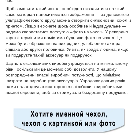
час.
Щоб замовити такий чохол, необхідно визначитися на який
саме матеріал наноситиметься зображення — за допомогою
ультрафіолетового друку можна створити силіконовий чохол із
принтом. Якщо ви хочете щось особливе й індивідуальне —
радимо скористатися послугою «фото на чохлі». У рекордно
короткі терміни ми помістимо будь-яке фото на чохол. Це
може бути зображення ваших рідних, улюбленого актора,
співака або другої половинки. Уявіть, як зрадіє людина, якщо
ви подаруєте такий аксесуар як подарунок!
Вартість ексклюзивних виробів утримується на мінімальному
рівні, оскільки ми це можемо собі дозволити. У нашому
розпорядженні власні виробничі потужності, що мінімізує
витрати на виробництво аксесуарів. Упродовж довгих років
нами налагоджувалися торговельні зв'язки з виробниками
якісної сировини, щоб ви отримували бездоганну продукцію.