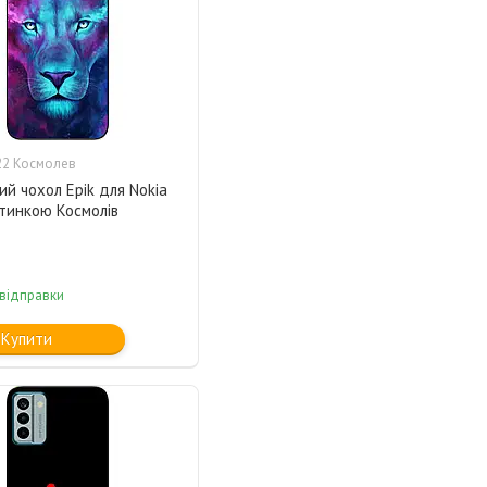
2 Космолев
ий чохол Epik для Nokia
ртинкою Космолів
 відправки
Купити