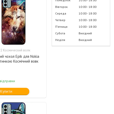
Понеділок
10:00
18:00
Вівторок
10:00
18:00
Середа
10:00
18:00
Четвер
10:00
18:00
Пʼятниця
10:00
18:00
Субота
Вихідний
Неділя
Вихідний
2 Космический волк
ий чохол Epik для Nokia
тинкою Космічний вовк
 відправки
Купити