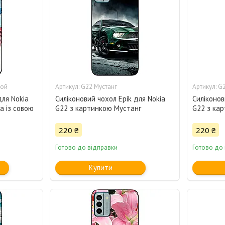
вой
G22 Мустанг
G
для Nokia
Силіконовий чохол Epik для Nokia
Силіконов
а із совою
G22 з картинкою Мустанг
G22 з ка
220 ₴
220 ₴
Готово до відправки
Готово до
Купити