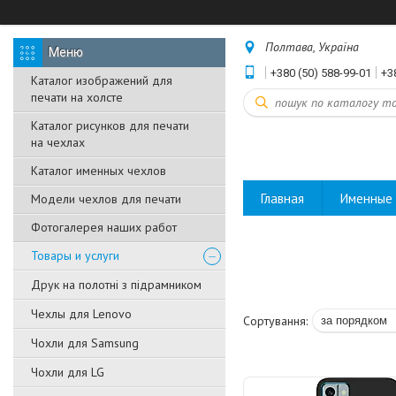
Полтава, Україна
+380 (50) 588-99-01
+3
Каталог изображений для
печати на холсте
Каталог рисунков для печати
на чехлах
Каталог именных чехлов
Главная
Именные 
Модели чехлов для печати
Фотогалерея наших работ
Товары и услуги
Друк на полотні з підрамником
Чехлы для Lenovo
Чохли для Samsung
Чохли для LG