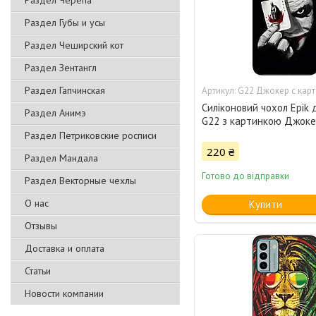
Раздел Черепа
Раздел Губы и усы
Раздел Чеширский кот
Раздел Зентангл
Раздел Гапчинская
G22 Джокер с кар
Силіконовий чохол Epik 
Раздел Анимэ
G22 з картинкою Джоке
Раздел Петриковские росписи
220 ₴
Раздел Мандала
Готово до відправки
Раздел Векторные чехлы
О нас
Купити
Отзывы
Доставка и оплата
Статьи
Новости компании