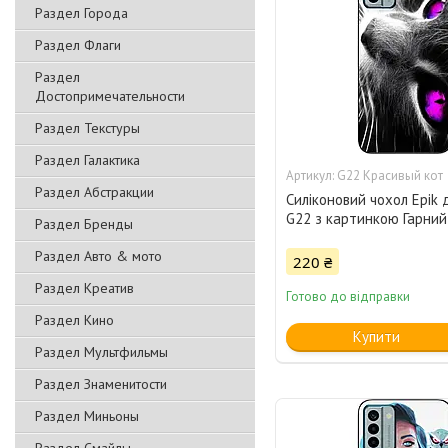
Раздел Города
Раздел Флаги
Раздел
Достопримечательности
Раздел Текстуры
Раздел Галактика
G22 Красивый кот
Раздел Абстракции
Силіконовий чохол Epik 
G22 з картинкою Гарний 
Раздел Бренды
Раздел Авто & мото
220 ₴
Раздел Креатив
Готово до відправки
Раздел Кино
Купити
Раздел Мультфильмы
Раздел Знаменитости
Раздел Миньоны