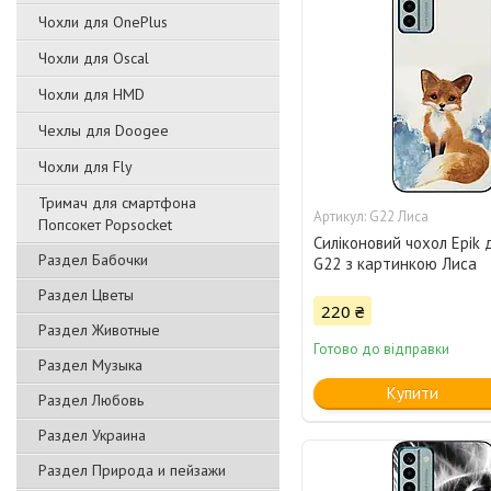
Чохли для OnePlus
Чохли для Oscal
Чохли для HMD
Чехлы для Doogee
Чохли для Fly
Тримач для смартфона
G22 Лиса
Попсокет Popsocket
Силіконовий чохол Epik 
Раздел Бабочки
G22 з картинкою Лиса
Раздел Цветы
220 ₴
Раздел Животные
Готово до відправки
Раздел Музыка
Купити
Раздел Любовь
Раздел Украина
Раздел Природа и пейзажи