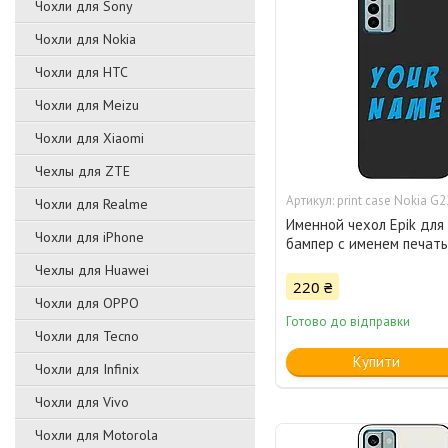
Чохли для Sony
Чохли для Nokia
Чохли для HTC
Чохли для Meizu
Чохли для Xiaomi
Чехлы для ZTE
print case Nokia G2
Чохли для Realme
Именной чехол Epik для
Чохли для iPhone
бампер с именем печать
Чехлы для Huawei
220 ₴
Чохли для OPPO
Готово до відправки
Чохли для Tecno
Купити
Чохли для Infinix
Чохли для Vivo
Чохли для Motorola