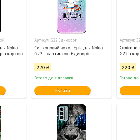
той
G22 Единорог
G2
для Nokia
Силіконовий чохол Epik для Nokia
Силіконов
р з картою
G22 з картинкою Єдиноріг
G22 з ка
220 ₴
220 ₴
Готово до відправки
Готово до
Купити