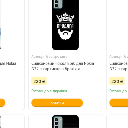
G22 Бродяга
G2
для Nokia
Силіконовий чохол Epik для Nokia
Силіконов
G22 з картинкою Бродяга
G22 з кар
220 ₴
220 ₴
Готово до відправки
Готово до
Купити