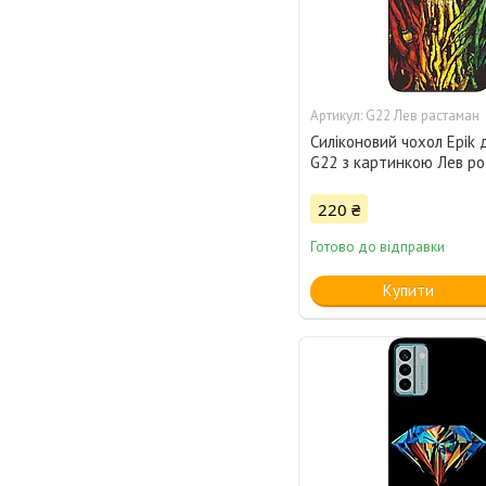
G22 Лев растаман
Силіконовий чохол Epik 
G22 з картинкою Лев р
220 ₴
Готово до відправки
Купити