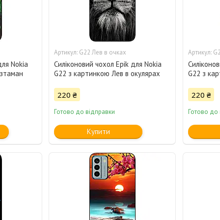
G22 Лев в очках
G2
для Nokia
Силіконовий чохол Epik для Nokia
Силіконов
озтаман
G22 з картинкою Лев в окулярах
G22 з кар
220 ₴
220 ₴
Готово до відправки
Готово до
Купити