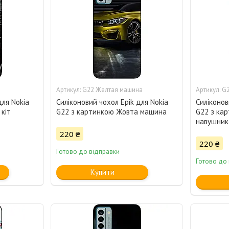
G22 Желтая машина
G2
для Nokia
Силіконовий чохол Epik для Nokia
Силіконов
кіт
G22 з картинкою Жовта машина
G22 з кар
навушник
220 ₴
220 ₴
Готово до відправки
Готово до
Купити