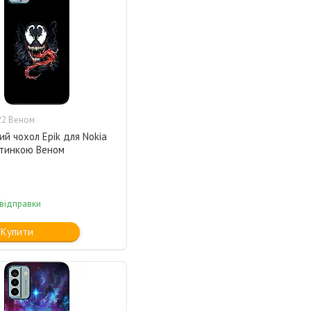
22 Веном
ий чохол Epik для Nokia
ртинкою Веном
 відправки
Купити