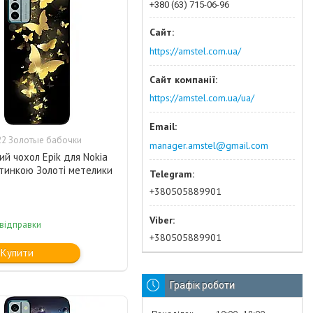
+380 (63) 715-06-96
https://amstel.com.ua/
https://amstel.com.ua/ua/
2 Золотые бабочки
manager.amstel@gmail.com
ий чохол Epik для Nokia
ртинкою Золоті метелики
+380505889901
 відправки
+380505889901
Купити
Графік роботи