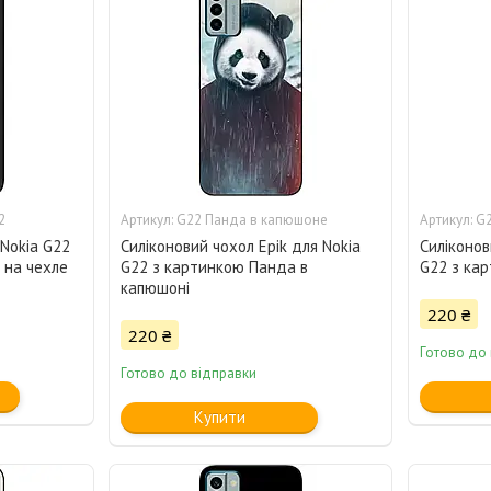
2
G22 Панда в капюшоне
G2
 Nokia G22
Силіконовий чохол Epik для Nokia
Силіконов
 на чехле
G22 з картинкою Панда в
G22 з ка
капюшоні
220 ₴
220 ₴
Готово до
Готово до відправки
Купити