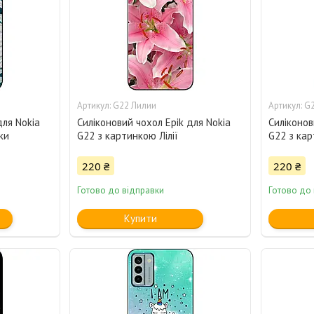
G22 Лилии
G2
для Nokia
Силіконовий чохол Epik для Nokia
Силіконов
ки
G22 з картинкою Лілії
G22 з ка
220 ₴
220 ₴
Готово до відправки
Готово до
Купити