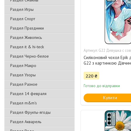
Раздел Смайлы
Раздел Игры
Раздел Спорт
Раздел Праздники
Раздел Живопись
Раздел it & hi-teck
G22 Девушка с со
Раздел Черно-белое
Силіконовий чохол Epik 
G22 з картинкою Дівчин
Раздел Макро
Раздел Узоры
220 ₴
Раздел Разное
Готово до відправки
Раздел 14 февраля
Купити
Раздел m&m's
Раздел Фрукты-ягоды
Раздел Акварель