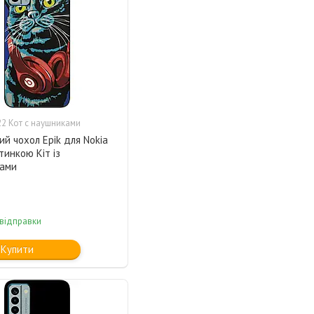
2 Кот с наушниками
ий чохол Epik для Nokia
тинкою Кіт із
ами
 відправки
Купити