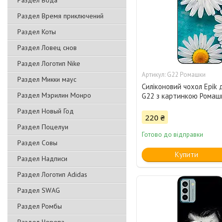
Раздел Вода
Раздел Время приключений
Раздел Коты
Раздел Ловец снов
Раздел Логотип Nike
G22 Ромашки
Раздел Микки маус
Силіконовий чохол Epik 
Раздел Мэрилин Монро
G22 з картинкою Ромаш
Раздел Новый Год
220 ₴
Раздел Поцелуи
Готово до відправки
Раздел Совы
Купити
Раздел Надписи
Раздел Логотип Adidas
Раздел SWAG
Раздел Ромбы