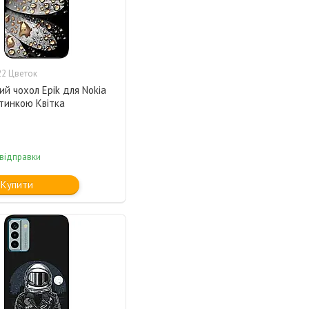
2 Цветок
ий чохол Epik для Nokia
тинкою Квітка
 відправки
Купити