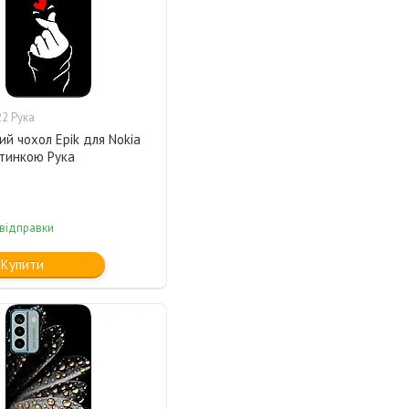
2 Рука
ий чохол Epik для Nokia
ртинкою Рука
 відправки
Купити