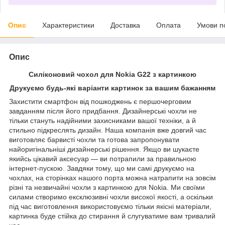
Опис
Характеристики
Доставка
Оплата
Умови п
Опис
Силіконовий чохол для Nokia G22 з картинкою
Друкуємо будь-які варіанти картинок за вашим бажанням
Захистити смартфон від пошкоджень є першочерговим
завданням після його придбання. Дизайнерські чохли не
тільки стануть надійними захисниками вашої техніки, а й
стильно підкреслять дизайн. Наша компанія вже довгий час
виготовляє барвисті чохли та готова запропонувати
найоригінальніші дизайнерські рішення. Якщо ви шукаєте
якийсь цікавий аксесуар — ви потрапили за правильною
інтернет-пускою. Завдяки тому, що ми самі друкуємо на
чохлах, на сторінках нашого порта можна натрапити на зовсім
різні та незвичайні чохли з картинкою для Nokia. Ми своїми
силами створимо ексклюзивні чохли високої якості, а оскільки
під час виготовлення використовуємо тільки якісні матеріали,
картинка буде стійка до стирання й слугуватиме вам тривалий