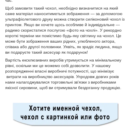
час.
Щоб замовити такий чохол, необхідно визначитися на який
саме матеріал наноситиметься зображення — за допомогою
ультрафіолетового друку можна створити силіконовий чохол із
принтом. Якщо ви хочете щось особливе й індивідуальне —
радимо скористатися послугою «фото на чохлі». У рекордно
короткі терміни ми помістимо будь-яку світлину на чохол. Це
може бути зображення ваших рідних, улюбленого актора,
співака або другої половинки. Уявіть, як зрадіє людина, якщо
ви подаруєте такий аксесуар як подарунок!
Вартість ексклюзивних виробів утримується на мінімальному
рівні, оскільки ми це можемо собі дозволити. У нашому
розпорядженні власні виробничі потужності, що мінімізує
витрати на виробництво аксесуарів. Упродовж довгих років
нами налагоджувалися торговельні зв'язки з виробниками
якісної сировини, щоб ви отримували бездоганну продукцію.