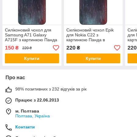
Силіконовий чохол для
Силіконовий чохол Epik
Силі
Samsung A71 Galaxy
для Nokia C22 з
для 
A715F з картинкою Панда
картинкою Панда в
карт
в капюшоні
капюшоні
кап
150
220
220
₴
₴
220 ₴
Купити
Купити
Про нас
98% позитивних з 232 відгуків за рік
Працює з 22.06.2013
м. Полтава
Полтава, Україна
Контакти