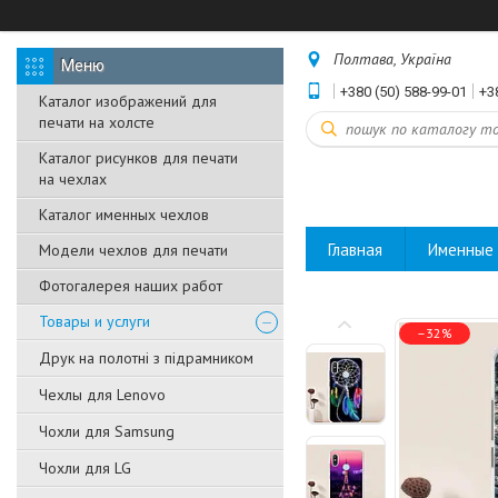
Полтава, Україна
+380 (50) 588-99-01
+3
Каталог изображений для
печати на холсте
Каталог рисунков для печати
на чехлах
Каталог именных чехлов
Главная
Именные 
Модели чехлов для печати
Фотогалерея наших работ
Товары и услуги
–32%
Друк на полотні з підрамником
Чехлы для Lenovo
Чохли для Samsung
Чохли для LG