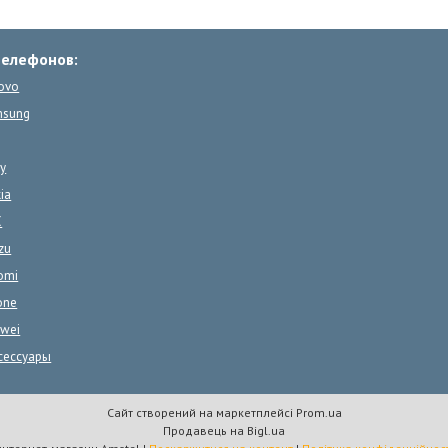
телефонов:
ovo
msung
y
ia
C
zu
omi
one
wei
сессуары
Сайт створений на маркетплейсі
Prom.ua
Продавець на Bigl.ua