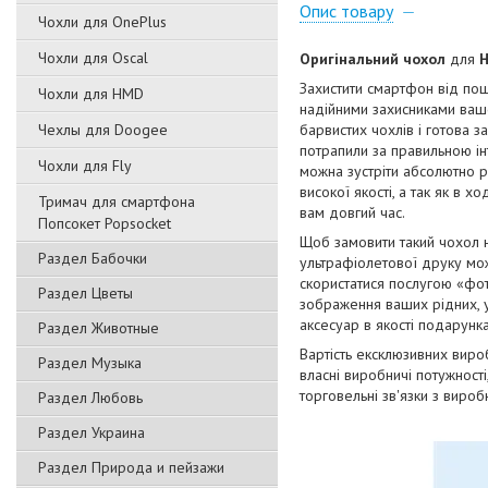
Опис товару
Чохли для OnePlus
Чохли для Oscal
Оригінальний чохол
для
H
Захистити смартфон від пош
Чохли для HMD
надійними захисниками вашо
Чехлы для Doogee
барвистих чохлів і готова з
потрапили за правильною ін
Чохли для Fly
можна зустріти абсолютно р
високої якості, а так як в х
Тримач для смартфона
вам довгий час.
Попсокет Popsocket
Щоб замовити такий чохол 
Раздел Бабочки
ультрафіолетової друку мож
скористатися послугою «фот
Раздел Цветы
зображення ваших рідних, ул
аксесуар в якості подарунка
Раздел Животные
Вартість ексклюзивних виро
Раздел Музыка
власні виробничі потужност
торговельні зв'язки з виро
Раздел Любовь
Раздел Украина
Раздел Природа и пейзажи