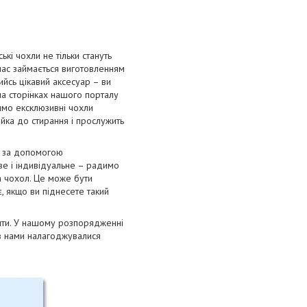
і чохли не тільки стануть
 час займається виготовленням
ийсь цікавий аксесуар – ви
на сторінках нашого порталу
римо ексклюзивні чохли
тійка до стирання і прослужить
я за допомогою
ве і індивідуальне – радимо
а чохол. Це може бути
, якщо ви піднесете такий
лити. У нашому розпорядженні
ів нами налагоджувалися