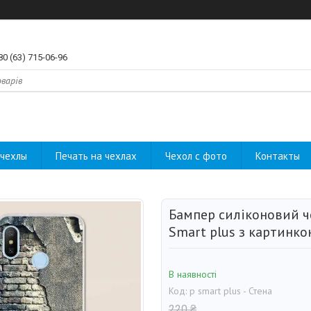
80 (63) 715-06-96
чехлы
Печать на чехлах
Чехол с фото
Контакты
Бампер силіконовий ч
Smart plus з картинко
В наявності
Код:
p smart plus - Стена
220 ₴