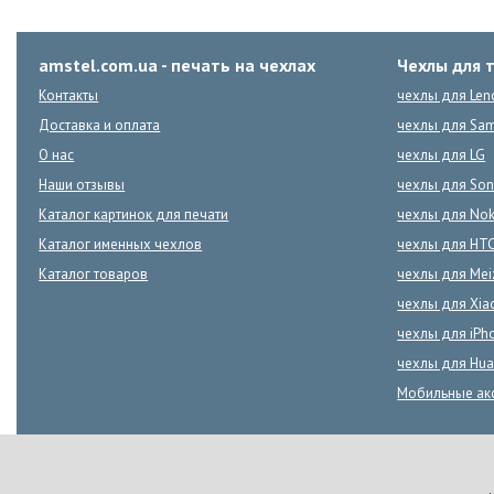
amstel.com.ua - печать на чехлах
Чехлы для 
Контакты
чехлы для Len
Доставка и оплата
чехлы для Sa
О нас
чехлы для LG
Наши отзывы
чехлы для Son
Каталог картинок для печати
чехлы для Nok
Каталог именных чехлов
чехлы для HT
Каталог товаров
чехлы для Mei
чехлы для Xia
чехлы для iPh
чехлы для Hua
Мобильные ак