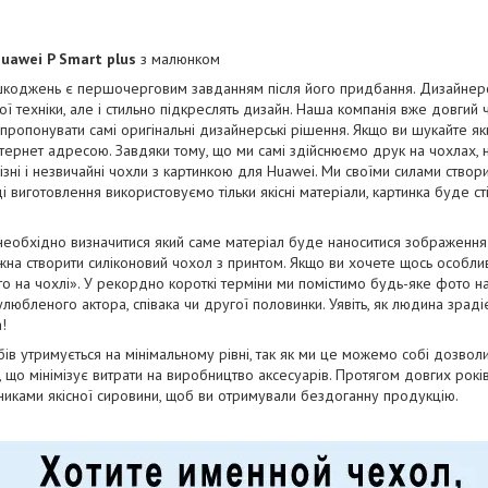
uawei P Smart plus
з малюнком
коджень є першочерговим завданням після його придбання. Дизайнерськ
ї техніки, але і стильно підкреслять дизайн. Наша компанія вже довгий
апропонувати самі оригінальні дизайнерські рішення. Якщо ви шукайте як
тернет адресою. Завдяки тому, що ми самі здійснюємо друк на чохлах, 
ізні і незвичайні чохли з картинкою для Huawei. Ми своїми силами ство
оді виготовлення використовуємо тільки якісні матеріали, картинка буде с
необхідно визначитися який саме матеріал буде наноситися зображенн
на створити силіконовий чохол з принтом. Якщо ви хочете щось особли
о на чохлі». У рекордно короткі терміни ми помістимо будь-яке фото н
юбленого актора, співака чи другої половинки. Уявіть, як людина зрадіє
!
бів утримується на мінімальному рівні, так як ми це можемо собі дозво
і, що мінімізує витрати на виробництво аксесуарів. Протягом довгих рок
бниками якісної сировини, щоб ви отримували бездоганну продукцію.