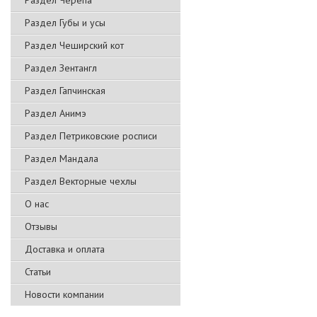
Раздел Черепа
Раздел Губы и усы
Раздел Чеширский кот
Раздел Зентангл
Раздел Гапчинская
Раздел Анимэ
Раздел Петриковские росписи
Раздел Мандала
Раздел Векторные чехлы
О нас
Отзывы
Доставка и оплата
Статьи
Новости компании