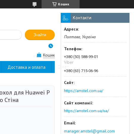
Кошик
Контакти
Знайти
Полтава, Україна
Кошик
+380 (50) 588-99-01
Viber
Доставка и оплата
О нас
+380 (63) 715-06-96
https://amstel.com.ua/
охол для Huawei P
ю Стіна
https://amstel.com.ua/ua/
manager.amstel@gmail.com