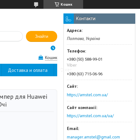
Кошик
Контакти
Знайти
Полтава, Україна
Кошик
+380 (50) 588-99-01
Viber
Доставка и оплата
О нас
+380 (63) 715-06-96
https://amstel.com.ua/
мпер для Huawei
Очі
https://amstel.com.ua/ua/
manager.amstel@gmail.com