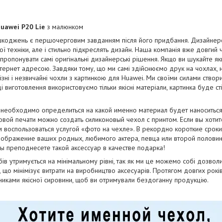
uawei P20 Lie
з малюнком
коджень є першочерговим завданням після його придбання. Дизайнерськ
ї техніки, але і стильно підкреслять дизайн. Наша компанія вже довгий
апропонувати самі оригінальні дизайнерські рішення. Якщо ви шукайте як
тернет адресою. Завдяки тому, що ми самі здійснюємо друк на чохлах, 
ізні і незвичайні чохли з картинкою для Huawei. Ми своїми силами ство
оді виготовлення використовуємо тільки якісні матеріали, картинка буде с
л необходимо определиться на какой именно материал будет наноситьс
вой печати можно создать силиконовый чехол с принтом. Если вы хотит
 воспользоваться услугой «фото на чехле». В рекордно короткие сро
зображение ваших родных, любимого актера, певца или второй половинк
вы преподнесете такой аксессуар в качестве подарка!
бів утримується на мінімальному рівні, так як ми це можемо собі дозво
і, що мінімізує витрати на виробництво аксесуарів. Протягом довгих рок
бниками якісної сировини, щоб ви отримували бездоганну продукцію.