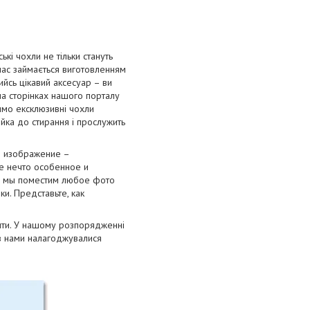
і чохли не тільки стануть
 час займається виготовленням
ийсь цікавий аксесуар – ви
на сторінках нашого порталу
римо ексклюзивні чохли
тійка до стирання і прослужить
я изображение –
е нечто особенное и
ки мы поместим любое фото
и. Представьте, как
лити. У нашому розпорядженні
ів нами налагоджувалися