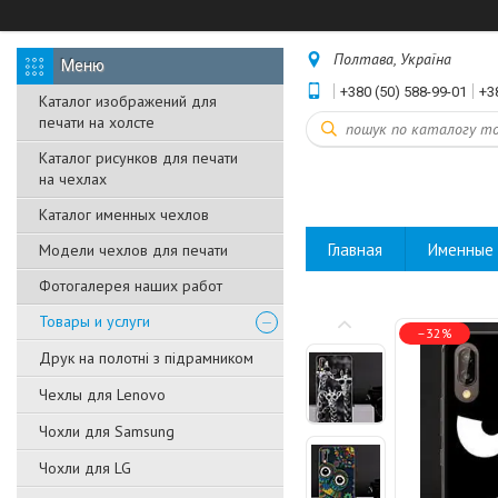
Полтава, Україна
+380 (50) 588-99-01
+3
Каталог изображений для
печати на холсте
Каталог рисунков для печати
на чехлах
Каталог именных чехлов
Главная
Именные 
Модели чехлов для печати
Фотогалерея наших работ
Товары и услуги
–32%
Друк на полотні з підрамником
Чехлы для Lenovo
Чохли для Samsung
Чохли для LG