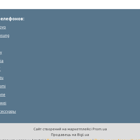
телефонов:
ovo
msung
y
ia
C
zu
omi
one
wei
сессуары
Сайт створений на маркетплейсі
Prom.ua
Продавець на Bigl.ua