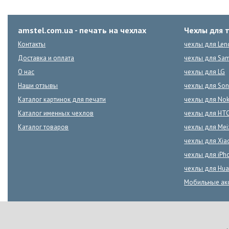
amstel.com.ua - печать на чехлах
Чехлы для 
Контакты
чехлы для Len
Доставка и оплата
чехлы для Sa
О нас
чехлы для LG
Наши отзывы
чехлы для Son
Каталог картинок для печати
чехлы для Nok
Каталог именных чехлов
чехлы для HT
Каталог товаров
чехлы для Mei
чехлы для Xia
чехлы для iPh
чехлы для Hua
Мобильные ак