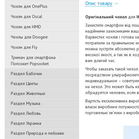
Опис товару
Чохли для OnePlus
Чохли для Oscal
Оригінальний чохол
для
H
Захистити смартфон від пош
Чохли для HMD
надійними захисниками вашо
Чехлы для Doogee
барвистих чохлів і готова з
потрапили за правильною ін
Чохли для Fly
можна зустріти абсолютно р
високої якості, а так як в х
Тримач для смартфона
вам довгий час.
Попсокет Popsocket
Чтобы заказать такой чехо
Раздел Бабочки
посредством ультрафиолето
индивидуальное – советуем
Раздел Цветы
на чехол. Это может быть и
обрадуется человек, если 
Раздел Животные
Вартість ексклюзивних виро
Раздел Музыка
власні виробничі потужност
торговельні зв'язки з виро
Раздел Любовь
Раздел Украина
Раздел Природа и пейзажи