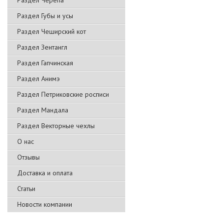
Раздел Черепа
Раздел Губы и усы
Раздел Чеширский кот
Раздел Зентангл
Раздел Гапчинская
Раздел Анимэ
Раздел Петриковские росписи
Раздел Мандала
Раздел Векторные чехлы
О нас
Отзывы
Доставка и оплата
Статьи
Новости компании