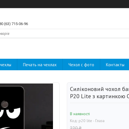
80 (63) 715-06-96
чехлы
Печать на чехлах
Чехол с фото
Контакты
Силіконовий чохол ба
P20 Lite з картинкою 
В наявності
Код:
p20 lite - Глаза
220 ₴