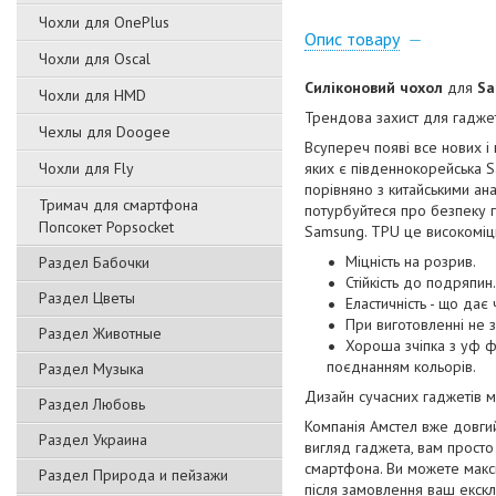
Чохли для OnePlus
Опис товару
Чохли для Oscal
Силіконовий чохол
для
Sa
Чохли для HMD
Трендова захист для гадже
Чехлы для Doogee
Всупереч появі все нових і
Чохли для Fly
яких є південнокорейська S
порівняно з китайськими а
Тримач для смартфона
потурбуйтеся про безпеку 
Попсокет Popsocket
Samsung. TPU це високоміцн
Міцність на розрив.
Раздел Бабочки
Стійкість до подряпин.
Раздел Цветы
Еластичність - що дає
При виготовленні не 
Раздел Животные
Хороша зчіпка з уф ф
поєднанням кольорів.
Раздел Музыка
Дизайн сучасних гаджетів ма
Раздел Любовь
Компанія Амстел вже довгий
Раздел Украина
вигляд гаджета, вам просто
смартфона. Ви можете макс
Раздел Природа и пейзажи
після замовлення ваш екскл