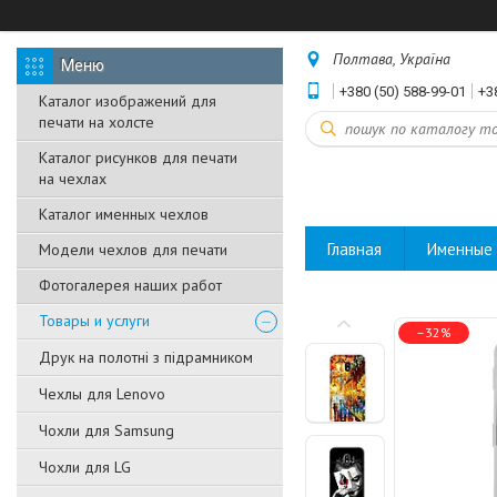
Полтава, Україна
+380 (50) 588-99-01
+3
Каталог изображений для
печати на холсте
Каталог рисунков для печати
на чехлах
Каталог именных чехлов
Главная
Именные 
Модели чехлов для печати
Фотогалерея наших работ
Товары и услуги
–32%
Друк на полотні з підрамником
Чехлы для Lenovo
Чохли для Samsung
Чохли для LG