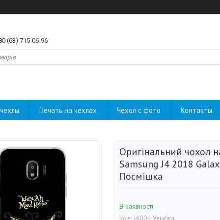
80 (63) 715-06-96
чехлы
Печать на чехлах
Чехол с фото
Контакты
Оригінальний чохол н
Samsung J4 2018 Galax
Посмішка
В наявності
Код:
j400 - Улыбка