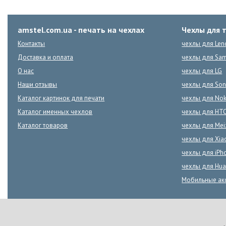
amstel.com.ua - печать на чехлах
Чехлы для 
Контакты
чехлы для Len
Доставка и оплата
чехлы для Sa
О нас
чехлы для LG
Наши отзывы
чехлы для Son
Каталог картинок для печати
чехлы для Nok
Каталог именных чехлов
чехлы для HT
Каталог товаров
чехлы для Mei
чехлы для Xia
чехлы для iPh
чехлы для Hua
Мобильные ак