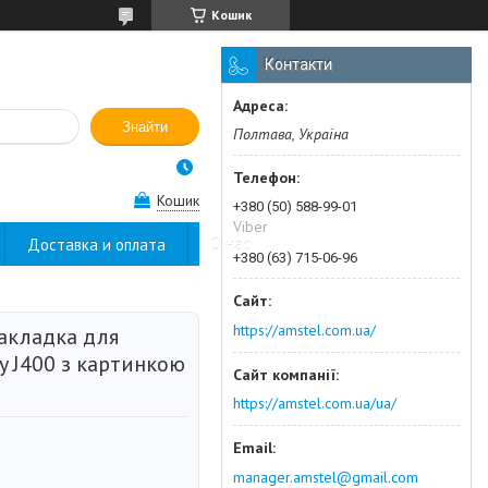
Кошик
Контакти
Знайти
Полтава, Україна
Кошик
+380 (50) 588-99-01
Viber
Доставка и оплата
О нас
+380 (63) 715-06-96
https://amstel.com.ua/
акладка для
y J400 з картинкою
https://amstel.com.ua/ua/
manager.amstel@gmail.com