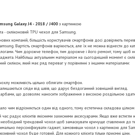
msung Galaxy J4 - 2018 / J400
з картинкою
та - силіконовий TPU чехол для Samsung.
 нових компаній, більшість користувачів смартфонів досі довіряють пере
amsung. Вартість смартфонів варіюється, але їх не можна віднести до ка
налогами. Чим дорожче телефон, тим дорожче і його ремонт, тому щоб 
гаджета. Найбільш актуальним матеріалом на сьогоднішній момент є сил
ий силікон, який має ряд переваг у порівнянні з іншими матеріалами:
 чохлу можливість щільно облягати смартфон.
залишаються сліди від швів, що дарує бездоганний зовнішній вигляд.
арбами, що дозволяє наносити зображення з високою роздільною здатн
ло чим відрізняється один від одного, тому естетична складова цілком н
 час радує клієнтів якісними захисними аксесуарами. Якщо вже встигли н
 необхідний трендовий чохол щоб замаскувати кричуще ставлення до тех
имально персоніфікувати гаджет, замовивши чохол з картинкою для Sa
юзивний чохол буде готовий. Для кожного клієнта тільки приємні ціни.