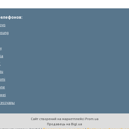
телефонов:
ovo
msung
y
ia
C
zu
omi
one
wei
сессуары
Сайт створений на маркетплейсі
Prom.ua
Продавець на Bigl.ua