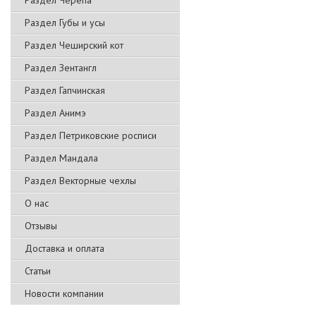
Раздел Черепа
Раздел Губы и усы
Раздел Чеширский кот
Раздел Зентангл
Раздел Гапчинская
Раздел Анимэ
Раздел Петриковские росписи
Раздел Мандала
Раздел Векторные чехлы
О нас
Отзывы
Доставка и оплата
Статьи
Новости компании