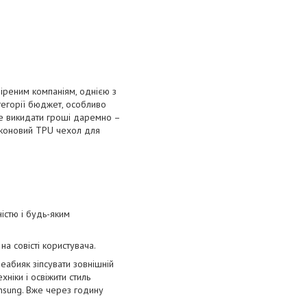
віреним компаніям, однією з
тегорії бюджет, особливо
не викидати гроші даремно –
іконовий TPU чехол для
істю і будь-яким
а совісті користувача.
еабияк зіпсувати зовнішній
ніки і освіжити стиль
msung. Вже через годину