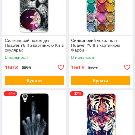
Силіконовий чохол для
Силіконовий чохол для
Huawei Y6 II з картинкою Кіт в
Huawei Y6 II з картинкою
окулярах
Фарби
В наявності
В наявності
150
150
₴
₴
220 ₴
220 ₴
Купити
Купити
–32%
–32%