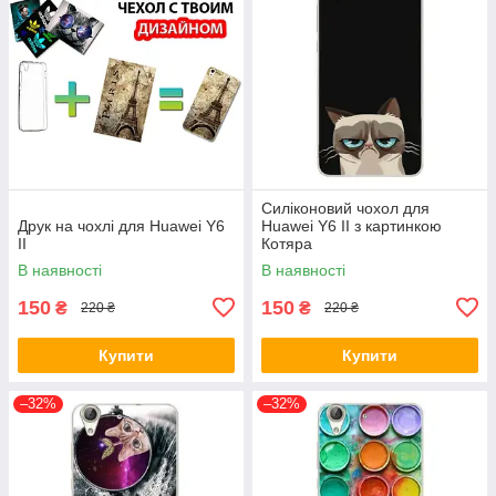
Силіконовий чохол для
Друк на чохлі для Huawei Y6
Huawei Y6 II з картинкою
II
Котяра
В наявності
В наявності
150
150
₴
₴
220 ₴
220 ₴
Купити
Купити
–32%
–32%