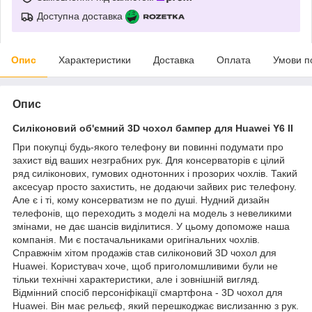
Доступна доставка
Опис
Характеристики
Доставка
Оплата
Умови п
Опис
Силіконовий об'ємний 3D чохол бампер для Huawei Y6 II
При покупці будь-якого телефону ви повинні подумати про
захист від ваших незграбних рук. Для консерваторів є цілий
ряд силіконових, гумових однотонних і прозорих чохлів. Такий
аксесуар просто захистить, не додаючи зайвих рис телефону.
Але є і ті, кому консерватизм не по душі. Нудний дизайн
телефонів, що переходить з моделі на модель з невеликими
змінами, не дає шансів виділитися. У цьому допоможе наша
компанія. Ми є постачальниками оригінальних чохлів.
Справжнім хітом продажів став силіконовий 3D чохол для
Huawei. Користувач хоче, щоб приголомшливими були не
тільки технічні характеристики, але і зовнішній вигляд.
Відмінний спосіб персоніфікації смартфона - 3D чохол для
Huawei. Він має рельєф, який перешкоджає вислизанню з рук.