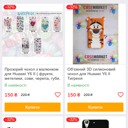
–32%
–32%
Прозорий чохол з малюнком
Об'ємний 3D силіконовий
для Huawei Y6 II ( фрукти,
чохол для Huawei Y6 II
метелики, сови, черепа, губи,
Тигреня
тварини )
В наявності
В наявності
150
150
₴
₴
220 ₴
220 ₴
Купити
Купити
–32%
–32%