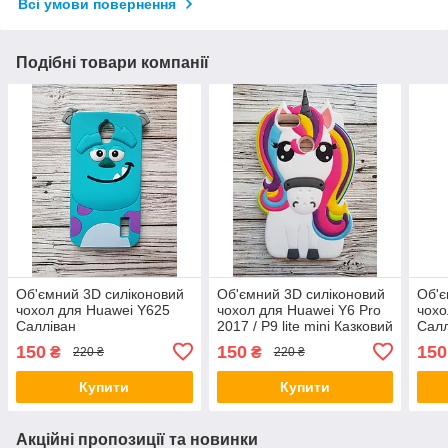
Всі умови повернення
Подібні товари компанії
Об'ємний 3D силіконовий
Об'ємний 3D силіконовий
Об'є
чохол для Huawei Y625
чохол для Huawei Y6 Pro
чохо
Салліван
2017 / P9 lite mini Казковий
Салл
єдиноріг
150
150
150
₴
₴
220 ₴
220 ₴
Купити
Купити
Акційні пропозиції та новинки