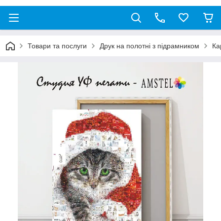
Товари та послуги
Друк на полотні з підрамником
Ка