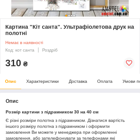
Картина "Кіт санта". Ультрафіолетова друк на
полотні
Немає в наявності
Код: кот санта
Роздріб
310
₴
Опис
Характеристики
Доставка
Оплата
Умови п
Опис
Розмір картини з підрамником 30 на 40 см
Є різні розміри полотна з підрамником. Дізнатися вартість
іншого розміру полотна з підрамником і оформити
замовлення Ви можете у менеджера при оформленні
замовлення, або зателефонувати за телефонами які