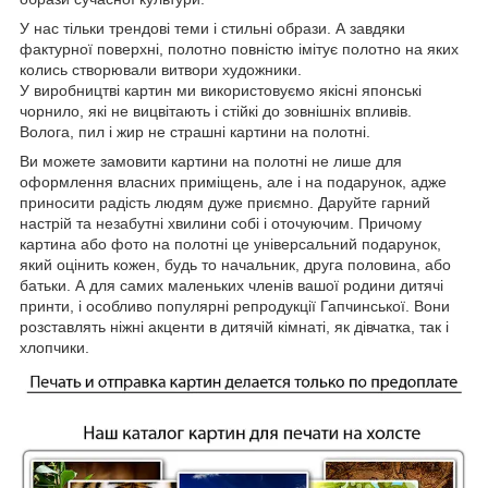
У нас тільки трендові теми і стильні образи. А завдяки
фактурної поверхні, полотно повністю імітує полотно на яких
колись створювали витвори художники.
У виробництві картин ми використовуємо якісні японські
чорнило, які не вицвітають і стійкі до зовнішніх впливів.
Волога, пил і жир не страшні картини на полотні.
Ви можете замовити картини на полотні не лише для
оформлення власних приміщень, але і на подарунок, адже
приносити радість людям дуже приємно. Даруйте гарний
настрій та незабутні хвилини собі і оточуючим. Причому
картина або фото на полотні це універсальний подарунок,
який оцінить кожен, будь то начальник, друга половина, або
батьки. А для самих маленьких членів вашої родини дитячі
принти, і особливо популярні репродукції Гапчинської. Вони
розставлять ніжні акценти в дитячій кімнаті, як дівчатка, так і
хлопчики.