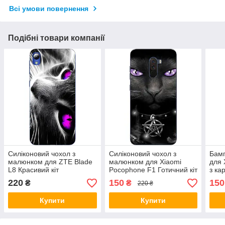
Всі умови повернення
Подібні товари компанії
Силіконовий чохол з
Силіконовий чохол з
Бамп
малюнком для ZTE Blade
малюнком для Xiaomi
для 
L8 Красивий кіт
Pocophone F1 Готичний кіт
з ка
220
150
150
₴
₴
220 ₴
Купити
Купити