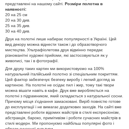
представлені на нашому сайті.
Розміри полотна в
наявності:
20 на 25 см
20 на 30 див.
25 на 35 див.
30 на 40 див.
Друк на полотні лише набирає популярності в Україні. Цей
вид декору можна віднести також і до образотворчого
мистецтва. Ультрафіолетова друк відмінно передає
різноманітні художні прийоми, які застосовуються як у
живописі, так і в фотографії.
Для друку таких картин ми використовуємо на 100%
натуральний італійський полотно зі спеціальним покриттям.
Цей фактор забезпечує безпеку виробу і легкий догляд за
картиною. На полотні не осідає пил і жир, тому такі твори
можна вішати навіть в кафе. Друк вже виробляється на
полотні з підрамником, який складається з натуральної сосни.
Причому місця з'єднання замасковані. Виріб повністю готове
до експлуатації і не вимагає додаткових заходів. На сайті вже
представлені роботи відомих майстрів в стилі експресіонізм,
абстракція, бароко, примітивізм і роботи сучасних майстрів в
стилі модерн. Ми пропонуємо найбільш популярні фото і
образи сучасної культури.