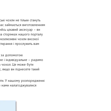
і чохли не тільки стануть
 час займається виготовленням
ийсь цікавий аксесуар – ви
на сторінках нашого порталу
ексклюзивні чохли високої
 стирання і прослужить вам
я за допомогою
ве і індивідуальне – радимо
а чохол. Це може бути
, якщо ви піднесете такий
лити. У нашому розпорядженні
ів нами налагоджувалися