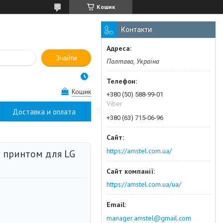
Кошик
Контакти
Знайти
Полтава, Україна
Кошик
+380 (50) 588-99-01
Viber
Доставка и оплата
О нас
+380 (63) 715-06-96
https://amstel.com.ua/
 принтом для LG
https://amstel.com.ua/ua/
manager.amstel@gmail.com