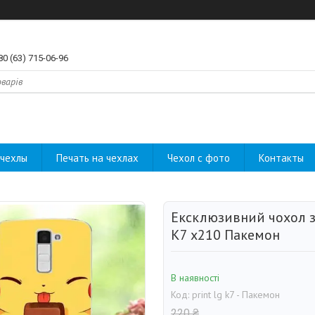
80 (63) 715-06-96
чехлы
Печать на чехлах
Чехол с фото
Контакты
Ексклюзивний чохол з
K7 x210 Пакемон
В наявності
Код:
print lg k7 - Пакемон
220 ₴