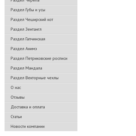
Раздел Черепа
Раздел Губы и усы
Раздел Чеширский кот
Раздел Зентангл
Раздел Гапчинская
Раздел Анимэ
Раздел Петриковские росписи
Раздел Мандала
Раздел Векторные чехлы
О нас
Отзывы
Доставка и оплата
Статьи
Новости компании