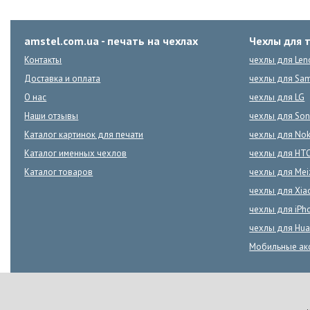
amstel.com.ua - печать на чехлах
Чехлы для 
Контакты
чехлы для Len
Доставка и оплата
чехлы для Sa
О нас
чехлы для LG
Наши отзывы
чехлы для Son
Каталог картинок для печати
чехлы для Nok
Каталог именных чехлов
чехлы для HT
Каталог товаров
чехлы для Mei
чехлы для Xia
чехлы для iPh
чехлы для Hua
Мобильные ак