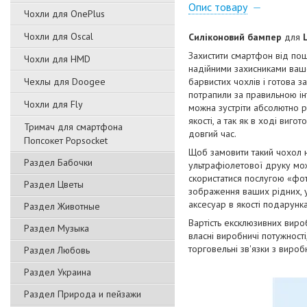
Опис товару
Чохли для OnePlus
Чохли для Oscal
Силіконовий бампер
для
Захистити смартфон від пош
Чохли для HMD
надійними захисниками вашо
Чехлы для Doogee
барвистих чохлів і готова з
потрапили за правильною ін
Чохли для Fly
можна зустріти абсолютно р
якості, а так як в ході виг
Тримач для смартфона
довгий час.
Попсокет Popsocket
Щоб замовити такий чохол 
Раздел Бабочки
ультрафіолетової друку мож
скористатися послугою «фот
Раздел Цветы
зображення ваших рідних, ул
аксесуар в якості подарунка
Раздел Животные
Вартість ексклюзивних виро
Раздел Музыка
власні виробничі потужност
торговельні зв'язки з виро
Раздел Любовь
Раздел Украина
Раздел Природа и пейзажи