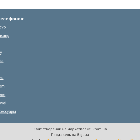
телефонов:
ovo
msung
y
ia
C
zu
omi
one
wei
сессуары
Сайт створений на маркетплейсі
Prom.ua
Продавець на Bigl.ua