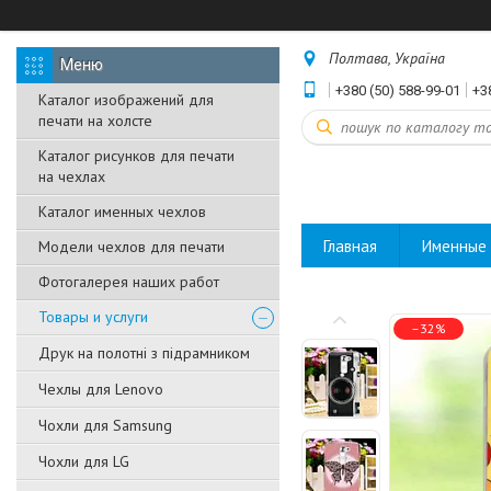
Полтава, Україна
+380 (50) 588-99-01
+3
Каталог изображений для
печати на холсте
Каталог рисунков для печати
на чехлах
Каталог именных чехлов
Главная
Именные 
Модели чехлов для печати
Фотогалерея наших работ
Товары и услуги
–32%
Друк на полотні з підрамником
Чехлы для Lenovo
Чохли для Samsung
Чохли для LG