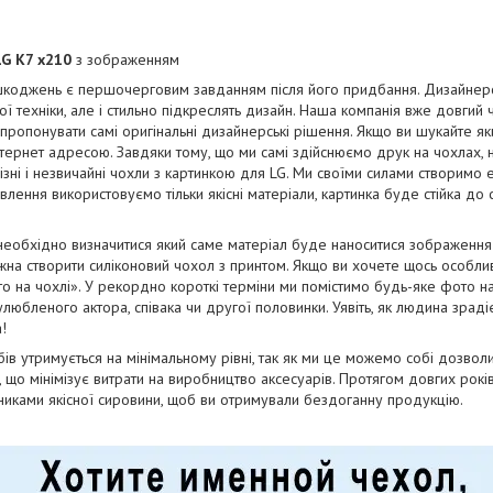
LG K7 x210
з зображенням
коджень є першочерговим завданням після його придбання. Дизайнерськ
ї техніки, але і стильно підкреслять дизайн. Наша компанія вже довгий
апропонувати самі оригінальні дизайнерські рішення. Якщо ви шукайте як
тернет адресою. Завдяки тому, що ми самі здійснюємо друк на чохлах, 
ізні і незвичайні чохли з картинкою для LG. Ми своїми силами створимо 
отовлення використовуємо тільки якісні матеріали, картинка буде стійка до
необхідно визначитися який саме матеріал буде наноситися зображенн
на створити силіконовий чохол з принтом. Якщо ви хочете щось особли
о на чохлі». У рекордно короткі терміни ми помістимо будь-яке фото н
юбленого актора, співака чи другої половинки. Уявіть, як людина зрадіє
!
бів утримується на мінімальному рівні, так як ми це можемо собі дозво
і, що мінімізує витрати на виробництво аксесуарів. Протягом довгих рок
бниками якісної сировини, щоб ви отримували бездоганну продукцію.