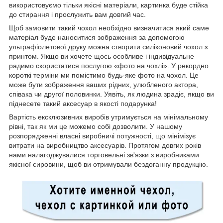
використовуємо тільки якісні матеріали, картинка буде стійка
до стирання і прослужить вам довгий час.
Щоб замовити такий чохол необхідно визначитися який саме
матеріал буде наноситися зображення за допомогою
ультрафіолетової друку можна створити силіконовий чохол з
принтом. Якщо ви хочете щось особливе і індивідуальне –
радимо скористатися послугою «фото на чохлі». У рекордно
короткі терміни ми помістимо будь-яке фото на чохол. Це
може бути зображення ваших рідних, улюбленого актора,
співака чи другої половинки. Уявіть, як людина зрадіє, якщо ви
піднесете такий аксесуар в якості подарунка!
Вартість ексклюзивних виробів утримується на мінімальному
рівні, так як ми це можемо собі дозволити. У нашому
розпорядженні власні виробничі потужності, що мінімізує
витрати на виробництво аксесуарів. Протягом довгих років
нами налагоджувалися торговельні зв'язки з виробниками
якісної сировини, щоб ви отримували бездоганну продукцію.