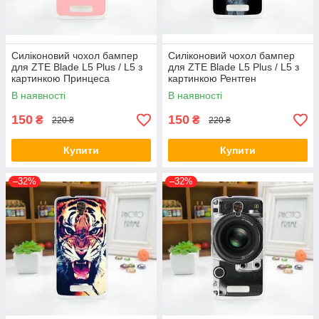
Силіконовий чохол бампер
Силіконовий чохол бампер
для ZTE Blade L5 Plus / L5 з
для ZTE Blade L5 Plus / L5 з
картинкою Принцеса
картинкою Рентген
В наявності
В наявності
150
150
₴
₴
220 ₴
220 ₴
Купити
Купити
–32%
–32%