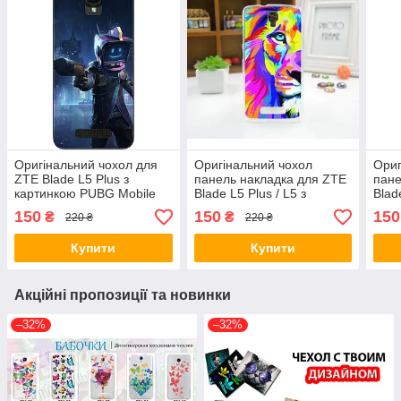
Оригінальний чохол для
Оригінальний чохол
Ориг
ZTE Blade L5 Plus з
панель накладка для ZTE
пане
картинкою PUBG Mobile
Blade L5 Plus / L5 з
Blad
картинкою Кольоровий
кар
150
150
150
₴
₴
220 ₴
220 ₴
лев
Купити
Купити
Акційні пропозиції та новинки
–32%
–32%