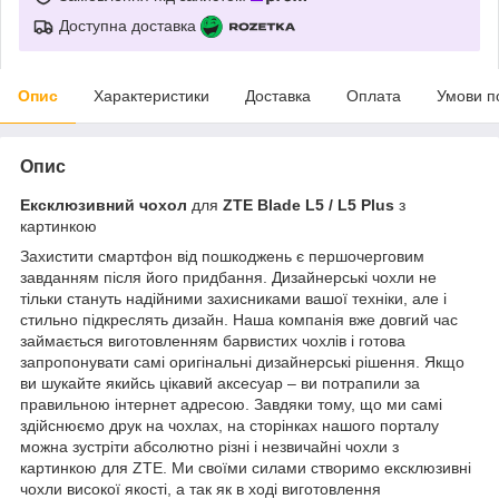
Доступна доставка
Опис
Характеристики
Доставка
Оплата
Умови п
Опис
Ексклюзивний чохол
для
ZTE Blade L5 / L5 Plus
з
картинкою
Захистити смартфон від пошкоджень є першочерговим
завданням після його придбання. Дизайнерські чохли не
тільки стануть надійними захисниками вашої техніки, але і
стильно підкреслять дизайн. Наша компанія вже довгий час
займається виготовленням барвистих чохлів і готова
запропонувати самі оригінальні дизайнерські рішення. Якщо
ви шукайте якийсь цікавий аксесуар – ви потрапили за
правильною інтернет адресою. Завдяки тому, що ми самі
здійснюємо друк на чохлах, на сторінках нашого порталу
можна зустріти абсолютно різні і незвичайні чохли з
картинкою для ZTE. Ми своїми силами створимо ексклюзивні
чохли високої якості, а так як в ході виготовлення