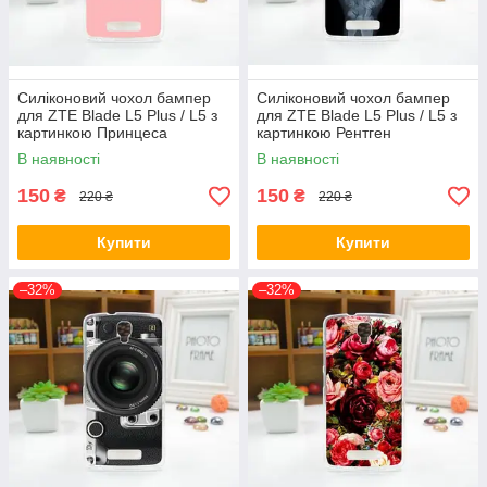
Силіконовий чохол бампер
Силіконовий чохол бампер
для ZTE Blade L5 Plus / L5 з
для ZTE Blade L5 Plus / L5 з
картинкою Принцеса
картинкою Рентген
В наявності
В наявності
150
150
₴
₴
220 ₴
220 ₴
Купити
Купити
–32%
–32%