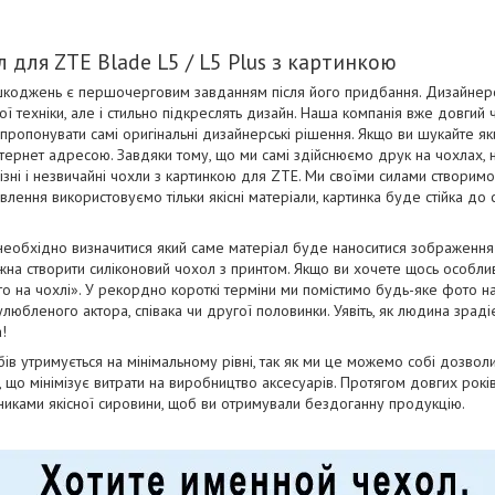
 для ZTE Blade L5 / L5 Plus з картинкою
коджень є першочерговим завданням після його придбання. Дизайнерськ
ї техніки, але і стильно підкреслять дизайн. Наша компанія вже довгий
апропонувати самі оригінальні дизайнерські рішення. Якщо ви шукайте як
тернет адресою. Завдяки тому, що ми самі здійснюємо друк на чохлах, 
ізні і незвичайні чохли з картинкою для ZTE. Ми своїми силами створимо
отовлення використовуємо тільки якісні матеріали, картинка буде стійка до
необхідно визначитися який саме матеріал буде наноситися зображенн
на створити силіконовий чохол з принтом. Якщо ви хочете щось особли
о на чохлі». У рекордно короткі терміни ми помістимо будь-яке фото н
юбленого актора, співака чи другої половинки. Уявіть, як людина зрадіє
!
бів утримується на мінімальному рівні, так як ми це можемо собі дозво
і, що мінімізує витрати на виробництво аксесуарів. Протягом довгих рок
бниками якісної сировини, щоб ви отримували бездоганну продукцію.