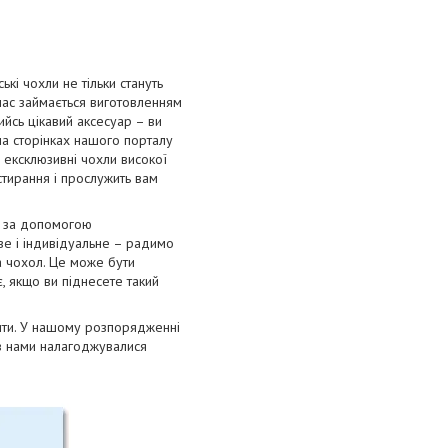
і чохли не тільки стануть
 час займається виготовленням
ийсь цікавий аксесуар – ви
на сторінках нашого порталу
 ексклюзивні чохли високої
 стирання і прослужить вам
я за допомогою
ве і індивідуальне – радимо
а чохол. Це може бути
, якщо ви піднесете такий
лити. У нашому розпорядженні
ів нами налагоджувалися