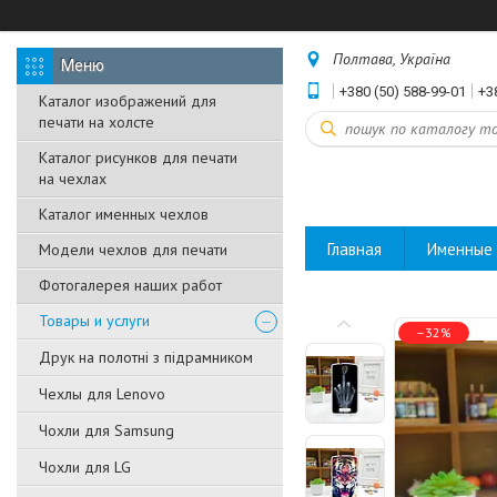
Полтава, Україна
+380 (50) 588-99-01
+3
Каталог изображений для
печати на холсте
Каталог рисунков для печати
на чехлах
Каталог именных чехлов
Главная
Именные 
Модели чехлов для печати
Фотогалерея наших работ
Товары и услуги
–32%
Друк на полотні з підрамником
Чехлы для Lenovo
Чохли для Samsung
Чохли для LG