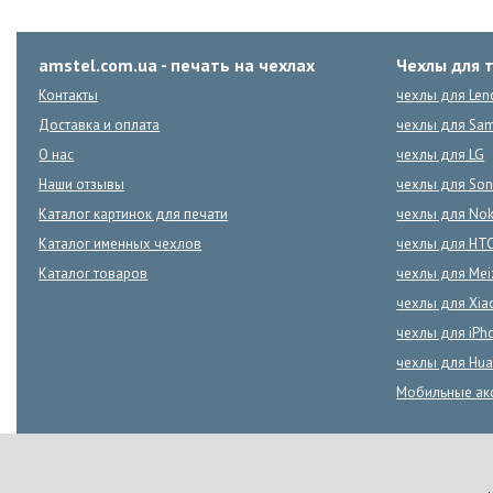
amstel.com.ua - печать на чехлах
Чехлы для 
Контакты
чехлы для Len
Доставка и оплата
чехлы для Sa
О нас
чехлы для LG
Наши отзывы
чехлы для Son
Каталог картинок для печати
чехлы для Nok
Каталог именных чехлов
чехлы для HT
Каталог товаров
чехлы для Mei
чехлы для Xia
чехлы для iPh
чехлы для Hua
Мобильные ак