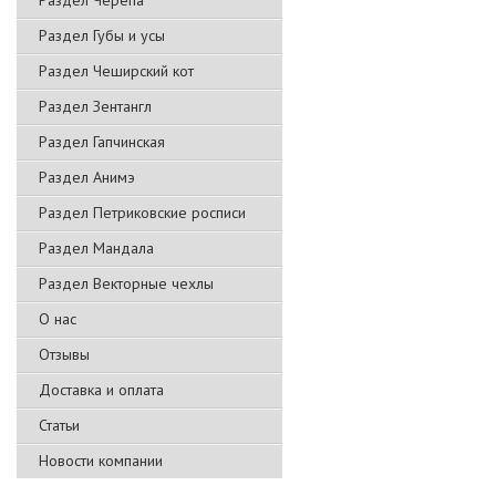
Раздел Черепа
Раздел Губы и усы
Раздел Чеширский кот
Раздел Зентангл
Раздел Гапчинская
Раздел Анимэ
Раздел Петриковские росписи
Раздел Мандала
Раздел Векторные чехлы
О нас
Отзывы
Доставка и оплата
Статьи
Новости компании