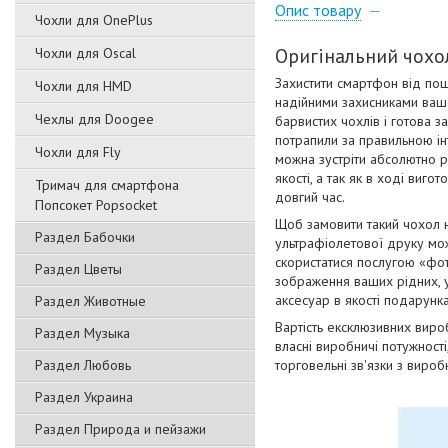
Опис товару
Чохли для OnePlus
Оригінальний чохол
Чохли для Oscal
Захистити смартфон від пош
Чохли для HMD
надійними захисниками вашо
Чехлы для Doogee
барвистих чохлів і готова з
потрапили за правильною ін
Чохли для Fly
можна зустріти абсолютно р
якості, а так як в ході виг
Тримач для смартфона
довгий час.
Попсокет Popsocket
Щоб замовити такий чохол 
Раздел Бабочки
ультрафіолетової друку мож
скористатися послугою «фот
Раздел Цветы
зображення ваших рідних, ул
аксесуар в якості подарунка
Раздел Животные
Вартість ексклюзивних виро
Раздел Музыка
власні виробничі потужност
Раздел Любовь
торговельні зв'язки з виро
Раздел Украина
Раздел Природа и пейзажи