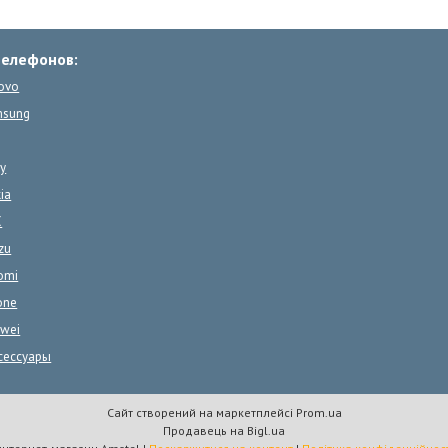
телефонов:
ovo
msung
y
ia
C
zu
omi
one
wei
сессуары
Сайт створений на маркетплейсі
Prom.ua
Продавець на Bigl.ua