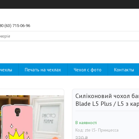
80 (63) 715-06-96
чехлы
Печать на чехлах
Чехол с фото
Контакты
Силіконовий чохол ба
Blade L5 Plus / L5 з 
В наявності
Код:
zte l5- Принцесса
220 ₴