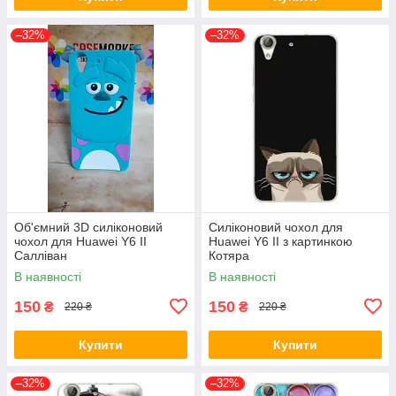
–32%
–32%
Об'ємний 3D силіконовий
Силіконовий чохол для
чохол для Huawei Y6 II
Huawei Y6 II з картинкою
Салліван
Котяра
В наявності
В наявності
150
150
₴
₴
220 ₴
220 ₴
Купити
Купити
–32%
–32%