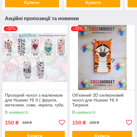
Купити
Купити
Акційні пропозиції та новинки
–32%
–32%
Прозорий чохол з малюнком
Об'ємний 3D силіконовий
для Huawei Y6 II ( фрукти,
чохол для Huawei Y6 II
метелики, сови, черепа, губи,
Тигреня
тварини )
В наявності
В наявності
150
150
₴
₴
220 ₴
220 ₴
Купити
Купити