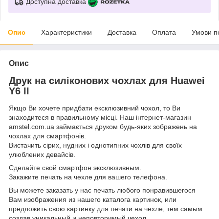
Доступна доставка
Опис
Характеристики
Доставка
Оплата
Умови п
Опис
Друк на силіконових чохлах для Huawei
Y6 II
Якщо Ви хочете придбати ексклюзивний чохол, то Ви
знаходитеся в правильному місці. Наш інтернет-магазин
amstel.com.ua займається друком будь-яких зображень на
чохлах для смартфонів.
Вистачить сірих, нудних і однотипних чохлів для своїх
улюблених девайсів.
Сделайте свой смартфон эксклюзивным.
Закажите печать на чехле для вашего телефона.
Вы можете заказать у нас печать любого понравившегося
Вам изображения из нашего каталога картинок, или
предложить свою картинку для печати на чехле, тем самым
создав уникальный и неповторимый чехол.