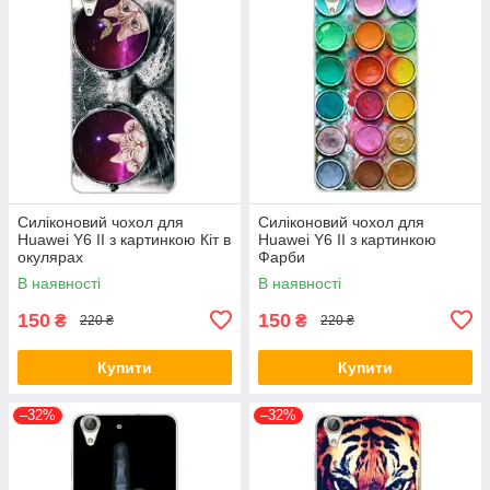
Силіконовий чохол для
Силіконовий чохол для
Huawei Y6 II з картинкою Кіт в
Huawei Y6 II з картинкою
окулярах
Фарби
В наявності
В наявності
150
150
₴
₴
220 ₴
220 ₴
Купити
Купити
–32%
–32%