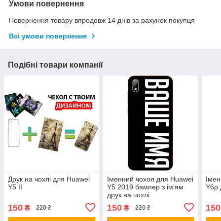
Умови повернення
Повернення товару впродовж 14 днів за рахунок покупця
Всі умови повернення
Подібні товари компанії
Друк на чохлі для Huawei
Іменний чохол для Huawei
Імен
Y5 II
Y5 2019 бампер з ім'ям
Y6p 
друк на чохлі
150
150
150
₴
₴
220 ₴
220 ₴