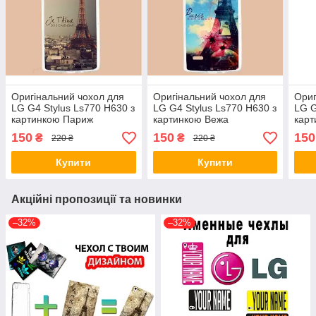
Оригінальний чохол для
Оригінальний чохол для
Ориг
LG G4 Stylus Ls770 H630 з
LG G4 Stylus Ls770 H630 з
LG G
картинкою Париж
картинкою Вежа
карт
150
150
150
₴
₴
220 ₴
220 ₴
Купити
Купити
Акційні пропозиції та новинки
–32%
–32%