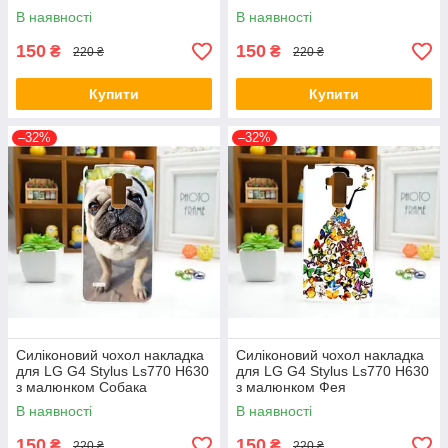
В наявності
В наявності
150
150
₴
₴
220 ₴
220 ₴
Купити
Купити
–32%
–32%
Силіконовий чохол накладка
Силіконовий чохол накладка
для LG G4 Stylus Ls770 H630
для LG G4 Stylus Ls770 H630
з малюнком Собака
з малюнком Фея
В наявності
В наявності
150
150
₴
₴
220 ₴
220 ₴