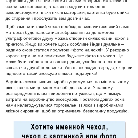
картинкой для LG. Ми своїми силами створимо ексклюзивні
чохли високої якості, а так як в ході виготовлення
використовуємо тільки якісні матеріали, картинка буде стійка
до стирання і прослужить вам довгий час.
Щоб замовити такий чохол необхідно визначитися який саме
матеріал буде наноситися зображення за допомогою
ультрафіолетової друку можна створити силіконовий чохол з
принтом. Якщо ви хочете щось особливе і індивідуальне –
радимо скористатися послугою «фото на чохлі». У рекордно
короткі терміни ми помістимо будь-яке фото на чохол. Це
може бути зображення ваших рідних, улюбленого актора,
співака чи другої половинки. Уявіть, як людина зрадіє, якщо ви
піднесете такий аксесуар в якості подарунка!
Вартість ексклюзивних виробів утримується на мінімальному
рівні, так як ми це можемо собі дозволити. У нашому
розпорядженні власні виробничі потужності, що мінімізує
витрати на виробництво аксесуарів. Протягом довгих років
нами налагоджувалися торговельні зв'язки з виробниками
якісної сировини, щоб ви отримували бездоганну продукцію.