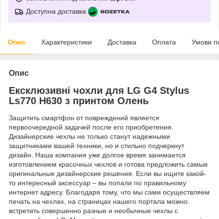
Доступна доставка
Опис
Характеристики
Доставка
Оплата
Умови п
Опис
Ексклюзивні чохли для LG G4 Stylus
Ls770 H630 з принтом Олень
Защитить смартфон от повреждений является
первоочередной задачей после его приобретения.
Дизайнерские чехлы не только станут надежными
защитниками вашей техники, но и стильно подчеркнут
дизайн. Наша компания уже долгое время занимается
изготовлением красочных чехлов и готова предложить самые
оригинальные дизайнерские решения. Если вы ищите какой-
то интересный аксессуар – вы попали по правильному
интернет адресу. Благодаря тому, что мы сами осуществляем
печать на чехлах, на страницах нашего портала можно
встретить совершенно разные и необычные чехлы с