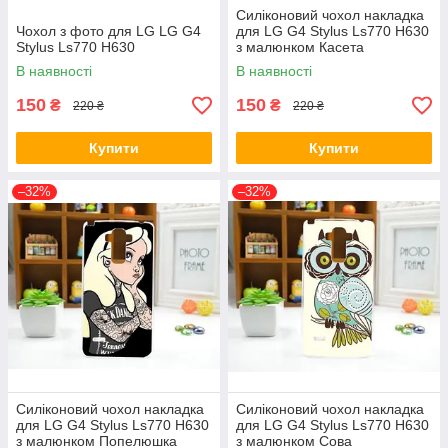
Силіконовий чохол накладка
Чохол з фото для LG LG G4
для LG G4 Stylus Ls770 H630
Stylus Ls770 H630
з малюнком Касета
В наявності
В наявності
150
150
₴
₴
220 ₴
220 ₴
Купити
Купити
–32%
–32%
Силіконовий чохол накладка
Силіконовий чохол накладка
для LG G4 Stylus Ls770 H630
для LG G4 Stylus Ls770 H630
з малюнком Попелюшка
з малюнком Сова