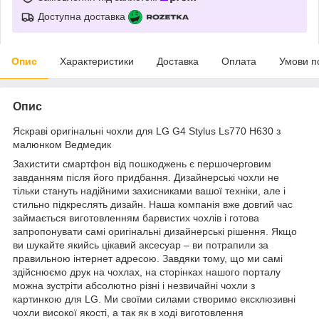
Доступна доставка
Опис
Характеристики
Доставка
Оплата
Умови п
Опис
Яскраві оригінальні чохли для LG G4 Stylus Ls770 H630 з
малюнком Ведмедик
Захистити смартфон від пошкоджень є першочерговим
завданням після його придбання. Дизайнерські чохли не
тільки стануть надійними захисниками вашої техніки, але і
стильно підкреслять дизайн. Наша компанія вже довгий час
займається виготовленням барвистих чохлів і готова
запропонувати самі оригінальні дизайнерські рішення. Якщо
ви шукайте якийсь цікавий аксесуар – ви потрапили за
правильною інтернет адресою. Завдяки тому, що ми самі
здійснюємо друк на чохлах, на сторінках нашого порталу
можна зустріти абсолютно різні і незвичайні чохли з
картинкою для LG. Ми своїми силами створимо ексклюзивні
чохли високої якості, а так як в ході виготовлення