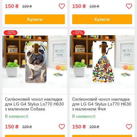
150
150
₴
₴
220 ₴
220 ₴
Купити
Купити
–32%
–32%
Силіконовий чохол накладка
Силіконовий чохол накладка
для LG G4 Stylus Ls770 H630
для LG G4 Stylus Ls770 H630
з малюнком Собака
з малюнком Фея
В наявності
В наявності
150
150
₴
₴
220 ₴
220 ₴