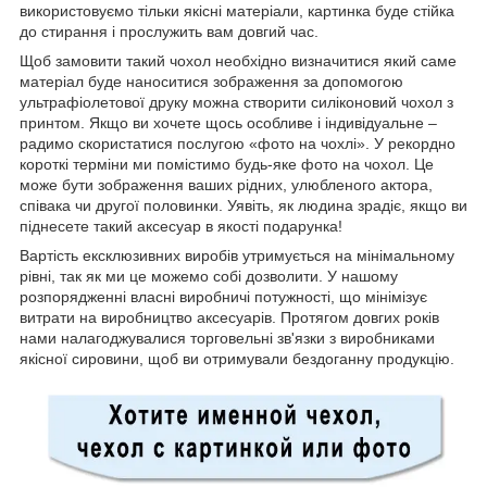
використовуємо тільки якісні матеріали, картинка буде стійка
до стирання і прослужить вам довгий час.
Щоб замовити такий чохол необхідно визначитися який саме
матеріал буде наноситися зображення за допомогою
ультрафіолетової друку можна створити силіконовий чохол з
принтом. Якщо ви хочете щось особливе і індивідуальне –
радимо скористатися послугою «фото на чохлі». У рекордно
короткі терміни ми помістимо будь-яке фото на чохол. Це
може бути зображення ваших рідних, улюбленого актора,
співака чи другої половинки. Уявіть, як людина зрадіє, якщо ви
піднесете такий аксесуар в якості подарунка!
Вартість ексклюзивних виробів утримується на мінімальному
рівні, так як ми це можемо собі дозволити. У нашому
розпорядженні власні виробничі потужності, що мінімізує
витрати на виробництво аксесуарів. Протягом довгих років
нами налагоджувалися торговельні зв'язки з виробниками
якісної сировини, щоб ви отримували бездоганну продукцію.