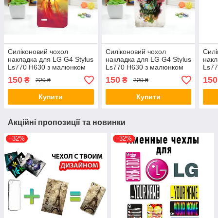
Силіконовий чохол
Силіконовий чохол
Силі
накладка для LG G4 Stylus
накладка для LG G4 Stylus
накл
Ls770 H630 з малюнком
Ls770 H630 з малюнком
Ls77
Ловець снів
Череп
Поп
150
150
150
₴
₴
220 ₴
220 ₴
Купити
Купити
Акційні пропозиції та новинки
–32%
–32%