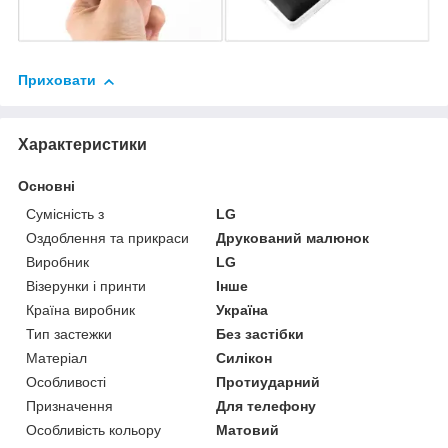
Приховати
Характеристики
Основні
Сумісність з
LG
Оздоблення та прикраси
Друкований малюнок
Виробник
LG
Візерунки і принти
Інше
Країна виробник
Україна
Тип застежки
Без застібки
Матеріал
Силікон
Особливості
Протиударний
Призначення
Для телефону
Особливість кольору
Матовий