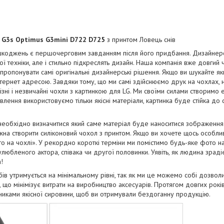
 G3s Optimus G3mini D722 D725
з принтом Ловець снів
коджень є першочерговим завданням після його придбання. Дизайнерськ
ї техніки, але і стильно підкреслять дизайн. Наша компанія вже довгий
апропонувати самі оригінальні дизайнерські рішення. Якщо ви шукайте як
тернет адресою. Завдяки тому, що ми самі здійснюємо друк на чохлах, 
ізні і незвичайні чохли з картинкою для LG. Ми своїми силами створимо 
отовлення використовуємо тільки якісні матеріали, картинка буде стійка до
необхідно визначитися який саме матеріал буде наноситися зображенн
на створити силіконовий чохол з принтом. Якщо ви хочете щось особли
о на чохлі». У рекордно короткі терміни ми помістимо будь-яке фото н
юбленого актора, співака чи другої половинки. Уявіть, як людина зрадіє
!
бів утримується на мінімальному рівні, так як ми це можемо собі дозво
і, що мінімізує витрати на виробництво аксесуарів. Протягом довгих рок
бниками якісної сировини, щоб ви отримували бездоганну продукцію.