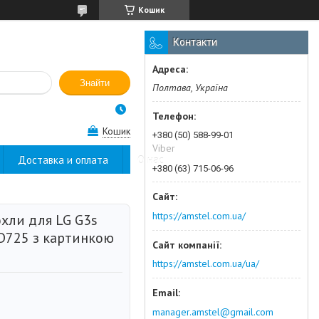
Кошик
Контакти
Знайти
Полтава, Україна
Кошик
+380 (50) 588-99-01
Viber
Доставка и оплата
О нас
+380 (63) 715-06-96
https://amstel.com.ua/
охли для LG G3s
D725 з картинкою
https://amstel.com.ua/ua/
manager.amstel@gmail.com