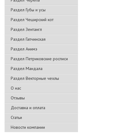
Раздел Черепа
Раздел Губы и усы
Раздел Чеширский кот
Раздел Зентангл
Раздел Гапчинская
Раздел Анимэ
Раздел Петриковские росписи
Раздел Мандала
Раздел Векторные чехлы
О нас
Отзывы
Доставка и оплата
Статьи
Новости компании