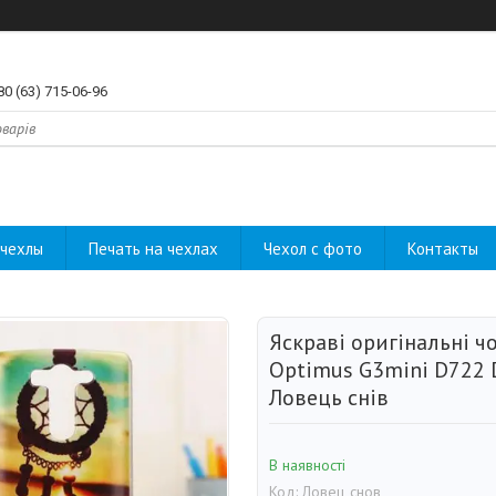
80 (63) 715-06-96
чехлы
Печать на чехлах
Чехол с фото
Контакты
Яскраві оригінальні ч
Optimus G3mini D722 
Ловець снів
В наявності
Код:
Ловец снов