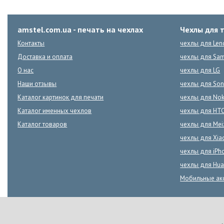
amstel.com.ua - печать на чехлах
Чехлы для 
Контакты
чехлы для Len
Доставка и оплата
чехлы для Sa
О нас
чехлы для LG
Наши отзывы
чехлы для Son
Каталог картинок для печати
чехлы для Nok
Каталог именных чехлов
чехлы для HT
Каталог товаров
чехлы для Mei
чехлы для Xia
чехлы для iPh
чехлы для Hua
Мобильные ак