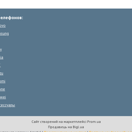
телефонов:
ovo
msung
y
ia
C
zu
omi
one
wei
сессуары
Сайт створений на маркетплейсі
Prom.ua
Продавець на Bigl.ua