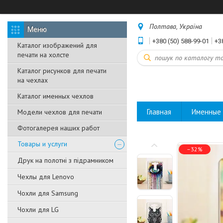
Полтава, Україна
+380 (50) 588-99-01
+3
Каталог изображений для
печати на холсте
Каталог рисунков для печати
на чехлах
Каталог именных чехлов
Главная
Именные 
Модели чехлов для печати
Фотогалерея наших работ
Товары и услуги
–32%
Друк на полотні з підрамником
Чехлы для Lenovo
Чохли для Samsung
Чохли для LG