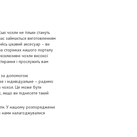
і чохли не тільки стануть
 час займається виготовленням
ийсь цікавий аксесуар – ви
на сторінках нашого порталу
ексклюзивні чохли високої
 стирання і прослужить вам
я за допомогою
ве і індивідуальне – радимо
а чохол. Це може бути
, якщо ви піднесете такий
лити. У нашому розпорядженні
ів нами налагоджувалися