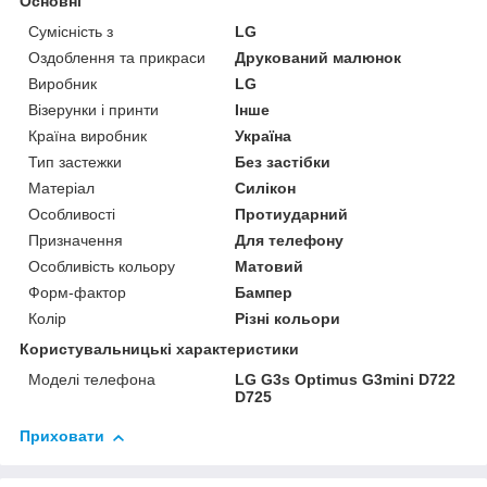
Основні
Сумісність з
LG
Оздоблення та прикраси
Друкований малюнок
Виробник
LG
Візерунки і принти
Інше
Країна виробник
Україна
Тип застежки
Без застібки
Матеріал
Силікон
Особливості
Протиударний
Призначення
Для телефону
Особливість кольору
Матовий
Форм-фактор
Бампер
Колір
Різні кольори
Користувальницькі характеристики
Моделі телефона
LG G3s Optimus G3mini D722
D725
Приховати