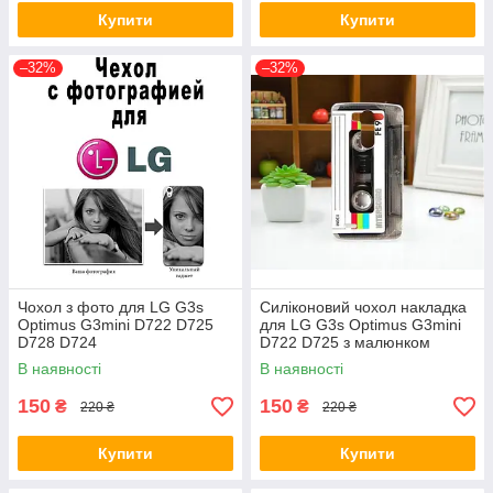
Купити
Купити
–32%
–32%
Чохол з фото для LG G3s
Силіконовий чохол накладка
Optimus G3mini D722 D725
для LG G3s Optimus G3mini
D728 D724
D722 D725 з малюнком
Касета
В наявності
В наявності
150
150
₴
₴
220 ₴
220 ₴
Купити
Купити