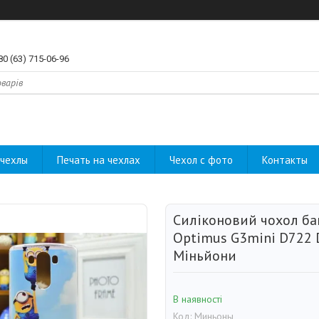
80 (63) 715-06-96
чехлы
Печать на чехлах
Чехол с фото
Контакты
Силіконовий чохол ба
Optimus G3mini D722
Міньйони
В наявності
Код:
Миньоны