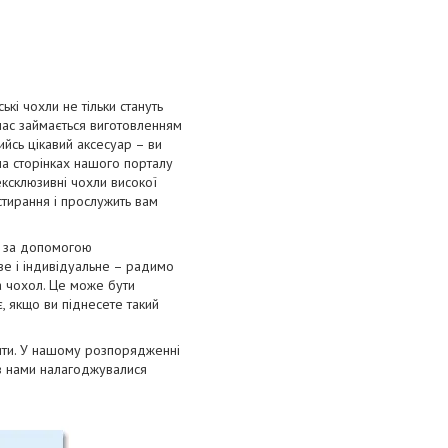
і чохли не тільки стануть
 час займається виготовленням
ийсь цікавий аксесуар – ви
на сторінках нашого порталу
ексклюзивні чохли високої
 стирання і прослужить вам
я за допомогою
ве і індивідуальне – радимо
а чохол. Це може бути
, якщо ви піднесете такий
лити. У нашому розпорядженні
ів нами налагоджувалися