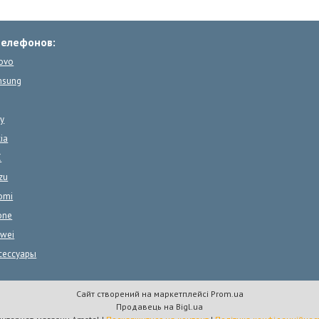
телефонов:
ovo
msung
y
ia
C
zu
omi
one
wei
сессуары
Сайт створений на маркетплейсі
Prom.ua
Продавець на Bigl.ua