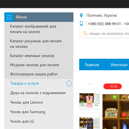
Полтава, Україна
+380 (50) 588-99-01
+3
Каталог изображений для
печати на холсте
Каталог рисунков для печати
на чехлах
Каталог именных чехлов
Главная
Именные 
Модели чехлов для печати
Фотогалерея наших работ
Товары и услуги
–32%
Друк на полотні з підрамником
Чехлы для Lenovo
Чохли для Samsung
Чохли для LG