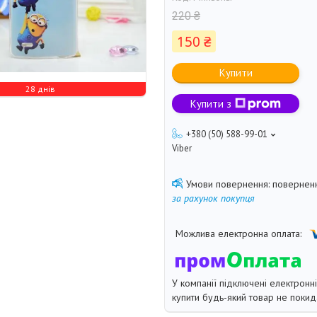
220 ₴
150 ₴
Купити
28 днів
Купити з
+380 (50) 588-99-01
Viber
поверненн
за рахунок покупця
У компанії підключені електронн
купити будь-який товар не покид