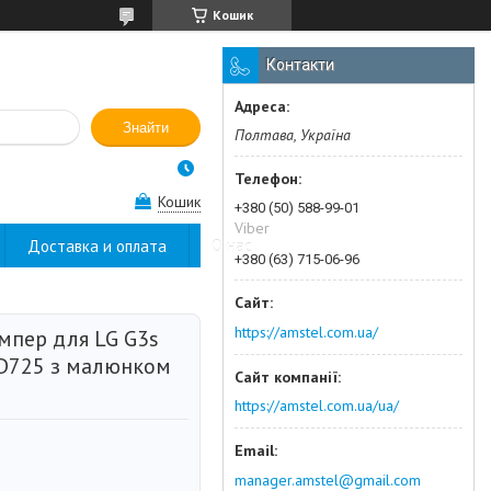
Кошик
Контакти
Знайти
Полтава, Україна
Кошик
+380 (50) 588-99-01
Viber
Доставка и оплата
О нас
+380 (63) 715-06-96
https://amstel.com.ua/
мпер для LG G3s
 D725 з малюнком
https://amstel.com.ua/ua/
manager.amstel@gmail.com