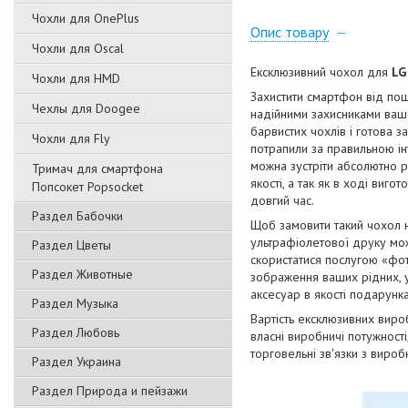
Чохли для OnePlus
Опис товару
Чохли для Oscal
Ексклюзивний чохол для
LG
Чохли для HMD
Захистити смартфон від пош
Чехлы для Doogee
надійними захисниками вашо
барвистих чохлів і готова з
Чохли для Fly
потрапили за правильною ін
можна зустріти абсолютно р
Тримач для смартфона
якості, а так як в ході виг
Попсокет Popsocket
довгий час.
Раздел Бабочки
Щоб замовити такий чохол 
ультрафіолетової друку мож
Раздел Цветы
скористатися послугою «фот
Раздел Животные
зображення ваших рідних, ул
аксесуар в якості подарунка
Раздел Музыка
Вартість ексклюзивних виро
Раздел Любовь
власні виробничі потужност
торговельні зв'язки з виро
Раздел Украина
Раздел Природа и пейзажи