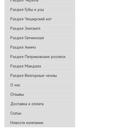
Раздел Черепа
Раздел Губы и усы
Раздел Чеширский кот
Раздел Зентангл
Раздел Гапчинская
Раздел Анимэ
Раздел Петриковские росписи
Раздел Мандала
Раздел Векторные чехлы
О нас
Отзывы
Доставка и оплата
Статьи
Новости компании