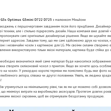
 G3s Optimus G3mini D722 D725
з малюнком Міньйони
коджень є першочерговим завданням після його придбання. Дизайнерськ
ї техніки, але і стильно підкреслять дизайн. Наша компанія вже довгий
апропонувати самі оригінальні дизайнерські рішення. Якщо ви шукайте як
тернет адресою. Завдяки тому, що ми самі здійснюємо друк на чохлах, 
ізні і незвичайні чохли з картинкою для LG. Ми своїми силами створимо 
отовлення використовуємо тільки якісні матеріали, картинка буде стійка до
необхідно визначитися який саме матеріал буде наноситися зображенн
на створити силіконовий чохол з принтом. Якщо ви хочете щось особли
о на чохлі». У рекордно короткі терміни ми помістимо будь-яке фото н
юбленого актора, співака чи другої половинки. Уявіть, як людина зрадіє
!
бів утримується на мінімальному рівні, так як ми це можемо собі дозво
і, що мінімізує витрати на виробництво аксесуарів. Протягом довгих рок
бниками якісної сировини, щоб ви отримували бездоганну продукцію.