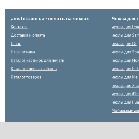
amstel.com.ua - печать на чехлах
Чехлы для 
Контакты
чехлы для Len
Доставка и оплата
чехлы для Sa
О нас
чехлы для LG
Наши отзывы
чехлы для Son
Каталог картинок для печати
чехлы для Nok
Каталог именных чехлов
чехлы для HT
Каталог товаров
чехлы для Mei
чехлы для Xia
чехлы для iPh
чехлы для Hua
Мобильные ак