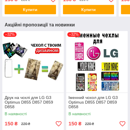
Купити
Купити
Акційні пропозиції та новинки
–32%
–32%
Друк на чохлі для LG G3
Іменний чохол для LG G3
Optimus D855 D857 D859
Optimus D855 D857 D859
D858
D858
В наявності
В наявності
150
150
₴
₴
220 ₴
220 ₴