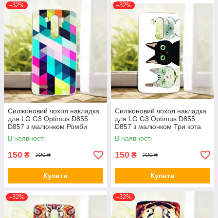
–32%
–32%
Силіконовий чохол накладка
Силіконовий чохол накладка
для LG G3 Optimus D855
для LG G3 Optimus D855
D857 з малюнком Ромби
D857 з малюнком Три кота
В наявності
В наявності
150
150
₴
₴
220 ₴
220 ₴
Купити
Купити
–32%
–32%