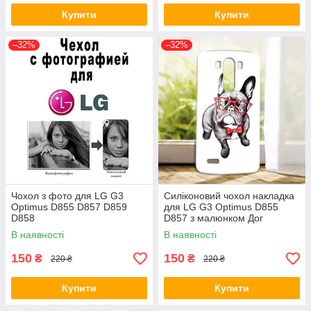
Купити
Купити
–32%
–32%
Чохол з фото для LG G3
Силіконовий чохол накладка
Optimus D855 D857 D859
для LG G3 Optimus D855
D858
D857 з малюнком Дог
В наявності
В наявності
150
150
₴
₴
220 ₴
220 ₴
Купити
Купити