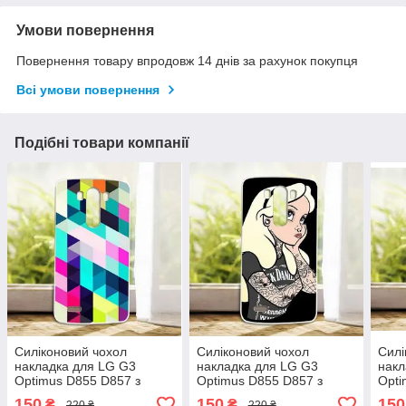
Умови повернення
Повернення товару впродовж 14 днів за рахунок покупця
Всі умови повернення
Подібні товари компанії
Силіконовий чохол
Силіконовий чохол
Силі
накладка для LG G3
накладка для LG G3
накл
Optimus D855 D857 з
Optimus D855 D857 з
Opti
малюнком Ромби
малюнком Попелюшка
малю
150
150
150
₴
₴
220 ₴
220 ₴