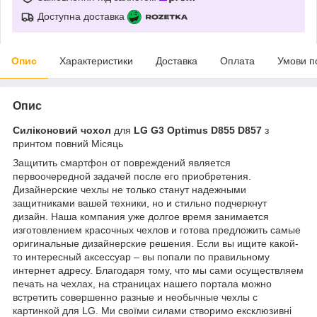
Доступна доставка
Опис
Характеристики
Доставка
Оплата
Умови п
Опис
Силіконовий чохол
для
LG G3 Optimus D855 D857
з
принтом повний Місяць
Защитить смартфон от повреждений является
первоочередной задачей после его приобретения.
Дизайнерские чехлы не только станут надежными
защитниками вашей техники, но и стильно подчеркнут
дизайн. Наша компания уже долгое время занимается
изготовлением красочных чехлов и готова предложить самые
оригинальные дизайнерские решения. Если вы ищите какой-
то интересный аксессуар – вы попали по правильному
интернет адресу. Благодаря тому, что мы сами осуществляем
печать на чехлах, на страницах нашего портала можно
встретить совершенно разные и необычные чехлы с
картинкой для LG. Ми своїми силами створимо ексклюзивні