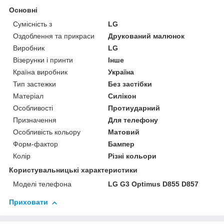
Основні
Сумісність з
LG
Оздоблення та прикраси
Друкований малюнок
Виробник
LG
Візерунки і принти
Інше
Країна виробник
Україна
Тип застежки
Без застібки
Матеріал
Силікон
Особливості
Протиударний
Призначення
Для телефону
Особливість кольору
Матовий
Форм-фактор
Бампер
Колір
Різні кольори
Користувальницькі характеристики
Моделі телефона
LG G3 Optimus D855 D857
Приховати