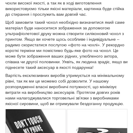
чохли високої якості, а так як в ході виготовлення
використовуємо тільки якісні матеріали, картинка буде стійка
до стирання і прослужить вам довгий час.
Щоб замовити такий чохол необхідно визначитися який саме
матеріал буде наноситися зображення за допомогою
ультрафіолетової друку можна створити силіконовий чохол з
принтом. Якщо ви хочете щось особливе і індивідуальне –
радимо скористатися послугою «фото на чохлі». У рекордно
короткі терміни ми помістимо будь-яке фото на чохол. Це
може бути зображення ваших рідних, улюбленого актора,
співака чи другої половинки. Уявіть, як людина зрадіє, якщо ви
піднесете такий аксесуар в якості подарунка!
Вартість ексклюзивних виробів утримується на мінімальному
рівні, так як ми це можемо собі дозволити. У нашому
розпорядженні власні виробничі потужності, що мінімізує
витрати на виробництво аксесуарів. Протягом довгих років
нами налагоджувалися торговельні зв'язки з виробниками
якісної сировини, щоб ви отримували бездоганну продукцію.