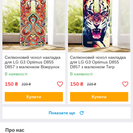
Силіконовий чохол накладка
Силіконовий чохол накладка
для LG G3 Optimus D855
для LG G3 Optimus D855
D857 з малюнком Візерунок
D857 з малюнком Тигр
В наявності
В наявності
150
150
₴
₴
220 ₴
220 ₴
Купити
Купити
Показати ще
Про нас