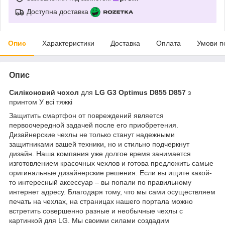
Доступна доставка
Опис
Характеристики
Доставка
Оплата
Умови п
Опис
Силіконовий чохол
для
LG G3 Optimus D855 D857
з
принтом У всі тяжкі
Защитить смартфон от повреждений является
первоочередной задачей после его приобретения.
Дизайнерские чехлы не только станут надежными
защитниками вашей техники, но и стильно подчеркнут
дизайн. Наша компания уже долгое время занимается
изготовлением красочных чехлов и готова предложить самые
оригинальные дизайнерские решения. Если вы ищите какой-
то интересный аксессуар – вы попали по правильному
интернет адресу. Благодаря тому, что мы сами осуществляем
печать на чехлах, на страницах нашего портала можно
встретить совершенно разные и необычные чехлы с
картинкой для LG. Мы своими силами создадим