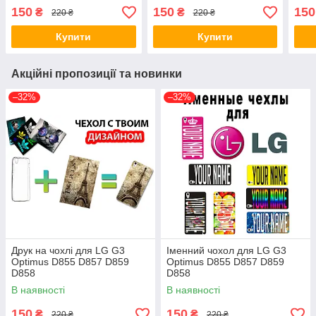
малюнком Ромби
малюнком Попелюшка
малю
150
150
150
₴
₴
220 ₴
220 ₴
Купити
Купити
Акційні пропозиції та новинки
–32%
–32%
Друк на чохлі для LG G3
Іменний чохол для LG G3
Optimus D855 D857 D859
Optimus D855 D857 D859
D858
D858
В наявності
В наявності
150
150
₴
₴
220 ₴
220 ₴