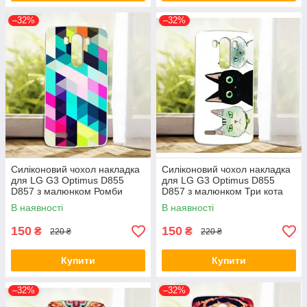
–32%
–32%
Силіконовий чохол накладка
Силіконовий чохол накладка
для LG G3 Optimus D855
для LG G3 Optimus D855
D857 з малюнком Ромби
D857 з малюнком Три кота
В наявності
В наявності
150
150
₴
₴
220 ₴
220 ₴
Купити
Купити
–32%
–32%