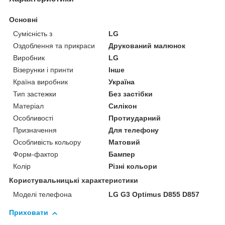
Основні
Сумісність з
LG
Оздоблення та прикраси
Друкований малюнок
Виробник
LG
Візерунки і принти
Інше
Країна виробник
Україна
Тип застежки
Без застібки
Матеріал
Силікон
Особливості
Протиударний
Призначення
Для телефону
Особливість кольору
Матовий
Форм-фактор
Бампер
Колір
Різні кольори
Користувальницькі характеристики
Моделі телефона
LG G3 Optimus D855 D857
Приховати