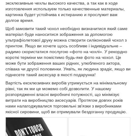
эксклюзивные чехлы высокого качества, а так как в ходе
изготовления используем только качественные материалы,
картинка будет устойчива к истиранию и прослужит вам
долгое время.
Щоб замовити такий чохол необхідно визначитися який саме
матеріал буде наноситися зображення за допомогою
ультрафіолетової друку можна створити силіконовий чохол з
принтом. Якщо ви хочете щось особливе і індивідуальне –
радимо скористатися послугою «фото на чохлі». У рекордно
короткі терміни ми помістимо будь-яке фото на чохол. Це
може бути зображення ваших рідних, улюбленого актора,
співака чи другої половинки. Уявіть, як людина зрадіє, якщо ви
піднесете такий аксесуар в якості подарунка!
Вартість ексклюзивних виробів утримується на мінімальному
рівні, так як ми це можемо собі дозволити. У нашому
розпорядженні власні виробничі потужності, що мінімізує
витрати на виробництво аксесуарів. Протягом довгих років
нами налагоджувалися торговельні зв'язки з виробниками
якісної сировини, щоб ви отримували бездоганну продукцію.