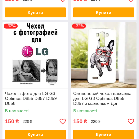
Купити
Купити
–32%
–32%
Чохол з фото для LG G3
Силіконовий чохол накладка
Optimus D855 D857 D859
для LG G3 Optimus D855
D858
D857 з малюнком Дог
В наявності
В наявності
150
150
₴
₴
220 ₴
220 ₴
Купити
Купити