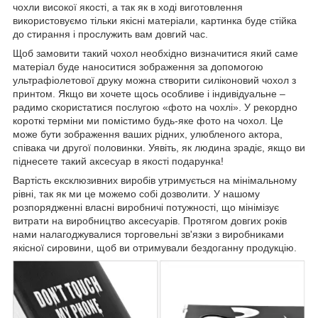
чохли високої якості, а так як в ході виготовлення
використовуємо тільки якісні матеріали, картинка буде стійка
до стирання і прослужить вам довгий час.
Щоб замовити такий чохол необхідно визначитися який саме
матеріал буде наноситися зображення за допомогою
ультрафіолетової друку можна створити силіконовий чохол з
принтом. Якщо ви хочете щось особливе і індивідуальне –
радимо скористатися послугою «фото на чохлі». У рекордно
короткі терміни ми помістимо будь-яке фото на чохол. Це
може бути зображення ваших рідних, улюбленого актора,
співака чи другої половинки. Уявіть, як людина зрадіє, якщо ви
піднесете такий аксесуар в якості подарунка!
Вартість ексклюзивних виробів утримується на мінімальному
рівні, так як ми це можемо собі дозволити. У нашому
розпорядженні власні виробничі потужності, що мінімізує
витрати на виробництво аксесуарів. Протягом довгих років
нами налагоджувалися торговельні зв'язки з виробниками
якісної сировини, щоб ви отримували бездоганну продукцію.