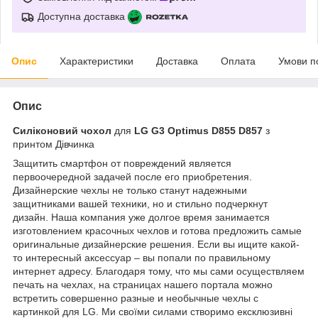
Доступна доставка
Опис
Характеристики
Доставка
Оплата
Умови п
Опис
Силіконовий чохол
для
LG G3 Optimus D855 D857
з
принтом Дівчинка
Защитить смартфон от повреждений является
первоочередной задачей после его приобретения.
Дизайнерские чехлы не только станут надежными
защитниками вашей техники, но и стильно подчеркнут
дизайн. Наша компания уже долгое время занимается
изготовлением красочных чехлов и готова предложить самые
оригинальные дизайнерские решения. Если вы ищите какой-
то интересный аксессуар – вы попали по правильному
интернет адресу. Благодаря тому, что мы сами осуществляем
печать на чехлах, на страницах нашего портала можно
встретить совершенно разные и необычные чехлы с
картинкой для LG. Ми своїми силами створимо ексклюзивні