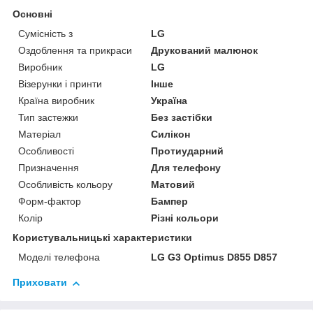
Основні
Сумісність з
LG
Оздоблення та прикраси
Друкований малюнок
Виробник
LG
Візерунки і принти
Інше
Країна виробник
Україна
Тип застежки
Без застібки
Матеріал
Силікон
Особливості
Протиударний
Призначення
Для телефону
Особливість кольору
Матовий
Форм-фактор
Бампер
Колір
Різні кольори
Користувальницькі характеристики
Моделі телефона
LG G3 Optimus D855 D857
Приховати