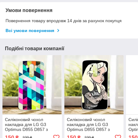
Умови повернення
Повернення товару впродовж 14 днів за рахунок покупця
Всі умови повернення
Подібні товари компанії
Силіконовий чохол
Силіконовий чохол
Силі
накладка для LG G3
накладка для LG G3
накл
Optimus D855 D857 з
Optimus D855 D857 з
Opti
малюнком Ромби
малюнком Попелюшка
малю
150
150
150
₴
₴
220 ₴
220 ₴