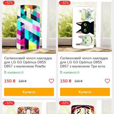
–32%
–32%
Силіконовий чохол накладка
Силіконовий чохол накладка
для LG G3 Optimus D855
для LG G3 Optimus D855
D857 з малюнком Ромби
D857 з малюнком Три кота
В наявності
В наявності
150
150
₴
₴
220 ₴
220 ₴
Купити
Купити
–32%
–32%