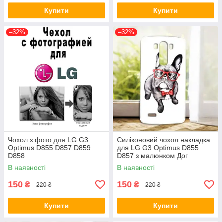
Купити
Купити
–32%
–32%
Чохол з фото для LG G3
Силіконовий чохол накладка
Optimus D855 D857 D859
для LG G3 Optimus D855
D858
D857 з малюнком Дог
В наявності
В наявності
150
150
₴
₴
220 ₴
220 ₴
Купити
Купити