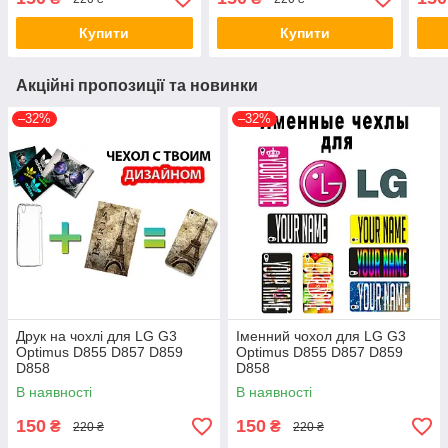
Купити
Купити
Акційні пропозиції та новинки
–32%
–32%
Друк на чохлі для LG G3
Іменний чохол для LG G3
Optimus D855 D857 D859
Optimus D855 D857 D859
D858
D858
В наявності
В наявності
150
150
₴
₴
220 ₴
220 ₴