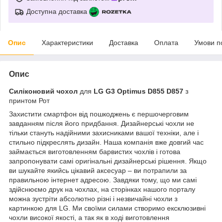
Доступна доставка
Опис
Характеристики
Доставка
Оплата
Умови п
Опис
Силіконовий чохол
для
LG G3 Optimus D855 D857
з
принтом Рот
Захистити смартфон від пошкоджень є першочерговим
завданням після його придбання. Дизайнерські чохли не
тільки стануть надійними захисниками вашої техніки, але і
стильно підкреслять дизайн. Наша компанія вже довгий час
займається виготовленням барвистих чохлів і готова
запропонувати самі оригінальні дизайнерські рішення. Якщо
ви шукайте якийсь цікавий аксесуар – ви потрапили за
правильною інтернет адресою. Завдяки тому, що ми самі
здійснюємо друк на чохлах, на сторінках нашого порталу
можна зустріти абсолютно різні і незвичайні чохли з
картинкою для LG. Ми своїми силами створимо ексклюзивні
чохли високої якості, а так як в ході виготовлення