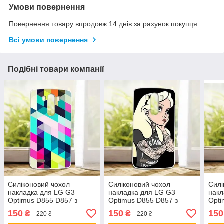
Умови повернення
Повернення товару впродовж 14 днів за рахунок покупця
Всі умови повернення
Подібні товари компанії
Силіконовий чохол
Силіконовий чохол
Силі
накладка для LG G3
накладка для LG G3
накл
Optimus D855 D857 з
Optimus D855 D857 з
Opti
малюнком Ромби
малюнком Попелюшка
малю
150
150
150
₴
₴
220 ₴
220 ₴