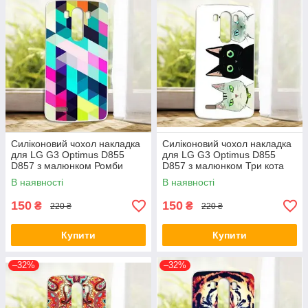
Силіконовий чохол накладка
Силіконовий чохол накладка
для LG G3 Optimus D855
для LG G3 Optimus D855
D857 з малюнком Ромби
D857 з малюнком Три кота
В наявності
В наявності
150
150
₴
₴
220 ₴
220 ₴
Купити
Купити
–32%
–32%