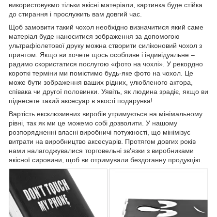
використовуємо тільки якісні матеріали, картинка буде стійка
до стирання і прослужить вам довгий час.
Щоб замовити такий чохол необхідно визначитися який саме
матеріал буде наноситися зображення за допомогою
ультрафіолетової друку можна створити силіконовий чохол з
принтом. Якщо ви хочете щось особливе і індивідуальне –
радимо скористатися послугою «фото на чохлі». У рекордно
короткі терміни ми помістимо будь-яке фото на чохол. Це
може бути зображення ваших рідних, улюбленого актора,
співака чи другої половинки. Уявіть, як людина зрадіє, якщо ви
піднесете такий аксесуар в якості подарунка!
Вартість ексклюзивних виробів утримується на мінімальному
рівні, так як ми це можемо собі дозволити. У нашому
розпорядженні власні виробничі потужності, що мінімізує
витрати на виробництво аксесуарів. Протягом довгих років
нами налагоджувалися торговельні зв'язки з виробниками
якісної сировини, щоб ви отримували бездоганну продукцію.