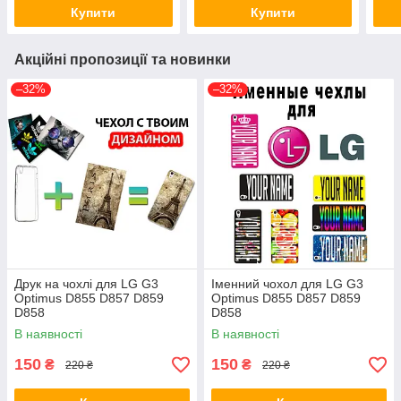
Купити
Купити
Акційні пропозиції та новинки
–32%
–32%
Друк на чохлі для LG G3
Іменний чохол для LG G3
Optimus D855 D857 D859
Optimus D855 D857 D859
D858
D858
В наявності
В наявності
150
150
₴
₴
220 ₴
220 ₴