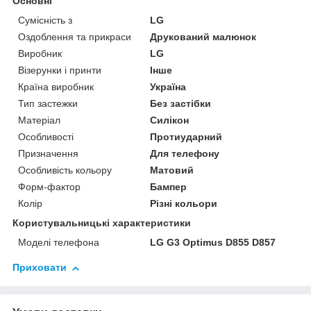
Основні
Сумісність з
LG
Оздоблення та прикраси
Друкований малюнок
Виробник
LG
Візерунки і принти
Інше
Країна виробник
Україна
Тип застежки
Без застібки
Матеріал
Силікон
Особливості
Протиударний
Призначення
Для телефону
Особливість кольору
Матовий
Форм-фактор
Бампер
Колір
Різні кольори
Користувальницькі характеристики
Моделі телефона
LG G3 Optimus D855 D857
Приховати