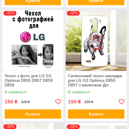
Купити
Купити
–32%
–32%
Чохол з фото для LG G3
Силіконовий чохол накладка
Optimus D855 D857 D859
для LG G3 Optimus D855
D858
D857 з малюнком Дог
В наявності
В наявності
150
150
₴
₴
220 ₴
220 ₴
Купити
Купити
–32%
–32%