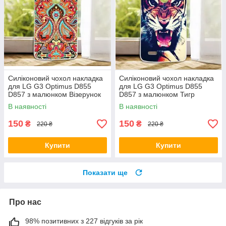
Силіконовий чохол накладка
Силіконовий чохол накладка
для LG G3 Optimus D855
для LG G3 Optimus D855
D857 з малюнком Візерунок
D857 з малюнком Тигр
В наявності
В наявності
150
150
₴
₴
220 ₴
220 ₴
Купити
Купити
Показати ще
Про нас
98% позитивних з 227 відгуків за рік