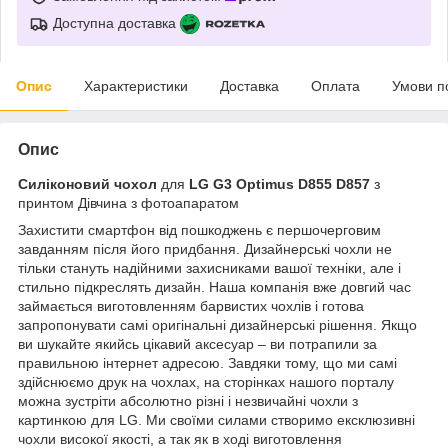
Доступна доставка
Опис
Характеристики
Доставка
Оплата
Умови п
Опис
Силіконовий чохол
для
LG G3 Optimus D855 D857
з
принтом Дівчина з фотоапаратом
Захистити смартфон від пошкоджень є першочерговим
завданням після його придбання. Дизайнерські чохли не
тільки стануть надійними захисниками вашої техніки, але і
стильно підкреслять дизайн. Наша компанія вже довгий час
займається виготовленням барвистих чохлів і готова
запропонувати самі оригінальні дизайнерські рішення. Якщо
ви шукайте якийсь цікавий аксесуар – ви потрапили за
правильною інтернет адресою. Завдяки тому, що ми самі
здійснюємо друк на чохлах, на сторінках нашого порталу
можна зустріти абсолютно різні і незвичайні чохли з
картинкою для LG. Ми своїми силами створимо ексклюзивні
чохли високої якості, а так як в ході виготовлення