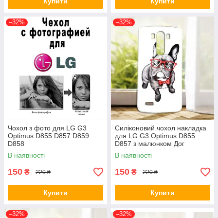
Купити
Купити
–32%
–32%
Чохол з фото для LG G3
Силіконовий чохол накладка
Optimus D855 D857 D859
для LG G3 Optimus D855
D858
D857 з малюнком Дог
В наявності
В наявності
150
150
₴
₴
220 ₴
220 ₴
Купити
Купити
–32%
–32%