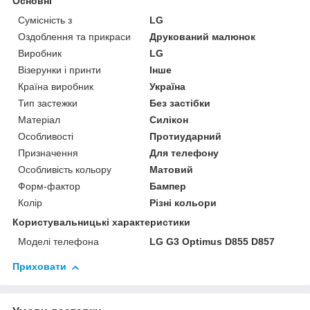
Основні
Сумісність з
LG
Оздоблення та прикраси
Друкований малюнок
Виробник
LG
Візерунки і принти
Інше
Країна виробник
Україна
Тип застежки
Без застібки
Матеріал
Силікон
Особливості
Протиударний
Призначення
Для телефону
Особливість кольору
Матовий
Форм-фактор
Бампер
Колір
Різні кольори
Користувальницькі характеристики
Моделі телефона
LG G3 Optimus D855 D857
Приховати