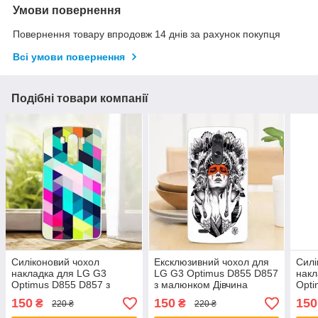
Умови повернення
Повернення товару впродовж 14 днів за рахунок покупця
Всі умови повернення
Подібні товари компанії
Силіконовий чохол
Ексклюзивний чохол для
Силі
накладка для LG G3
LG G3 Optimus D855 D857
накл
Optimus D855 D857 з
з малюнком Дівчина
Opti
малюнком Ромби
малю
150
150
150
₴
₴
220 ₴
220 ₴