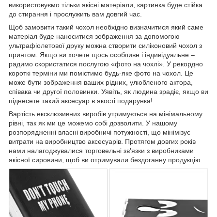
використовуємо тільки якісні матеріали, картинка буде стійка
до стирання і прослужить вам довгий час.
Щоб замовити такий чохол необхідно визначитися який саме
матеріал буде наноситися зображення за допомогою
ультрафіолетової друку можна створити силіконовий чохол з
принтом. Якщо ви хочете щось особливе і індивідуальне –
радимо скористатися послугою «фото на чохлі». У рекордно
короткі терміни ми помістимо будь-яке фото на чохол. Це
може бути зображення ваших рідних, улюбленого актора,
співака чи другої половинки. Уявіть, як людина зрадіє, якщо ви
піднесете такий аксесуар в якості подарунка!
Вартість ексклюзивних виробів утримується на мінімальному
рівні, так як ми це можемо собі дозволити. У нашому
розпорядженні власні виробничі потужності, що мінімізує
витрати на виробництво аксесуарів. Протягом довгих років
нами налагоджувалися торговельні зв'язки з виробниками
якісної сировини, щоб ви отримували бездоганну продукцію.