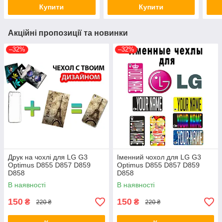
Купити
Купити
Акційні пропозиції та новинки
–32%
–32%
Друк на чохлі для LG G3
Іменний чохол для LG G3
Optimus D855 D857 D859
Optimus D855 D857 D859
D858
D858
В наявності
В наявності
150
150
₴
₴
220 ₴
220 ₴