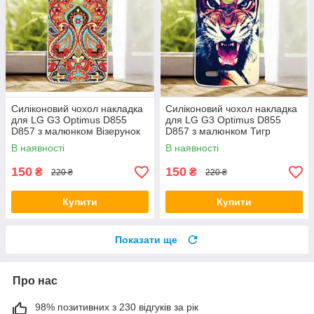
Силіконовий чохол накладка
Силіконовий чохол накладка
для LG G3 Optimus D855
для LG G3 Optimus D855
D857 з малюнком Візерунок
D857 з малюнком Тигр
В наявності
В наявності
150
150
₴
₴
220 ₴
220 ₴
Купити
Купити
Показати ще
Про нас
98% позитивних з 230 відгуків за рік