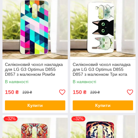
Силіконовий чохол накладка
Силіконовий чохол накладка
для LG G3 Optimus D855
для LG G3 Optimus D855
D857 з малюнком Ромби
D857 з малюнком Три кота
В наявності
В наявності
150
150
₴
₴
220 ₴
220 ₴
Купити
Купити
–32%
–32%