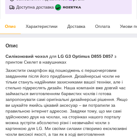
Доступна доставка
Опис
Характеристики
Доставка
Оплата
Умови п
Опис
Силіконовий чохол
для
LG G3 Optimus D855 D857
з
принтом Скелет в навушниках
Захистити смартфон від пошкоджень є першочерговим
завданням після його придбання. Дизайнерські чохли не
тільки стануть надійними захисниками вашої техніки, але і
стильно підкреслять дизайн. Наша компанія вже довгий час
займається виготовленням барвистих чохлів і готова
запропонувати самі оригінальні дизайнерські рішення. Якщо
ви шукайте якийсь цікавий аксесуар – ви потрапили за
правильною інтернет адресою. Завдяки тому, що ми самі
здійснюємо друк на чохлах, на сторінках нашого порталу
можна зустріти абсолютно різні і незвичайні чохли з
картинкою для LG. Ми своїми силами створимо ексклюзивні
чохли високої якості, а так як в ході виготовлення