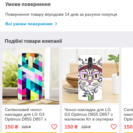
Умови повернення
Повернення товару впродовж 14 днів за рахунок покупця
Всі умови повернення
Подібні товари компанії
Силіконовий чохол
Чохол-накладка для LG
Силі
накладка для LG G3
G3 Optimus D855 D857 з
накл
Optimus D855 D857 з
малюнком Кіт в окулярах
Opti
малюнком Ромби
малю
150
150
150
₴
₴
220 ₴
220 ₴