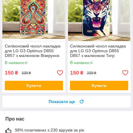
Силіконовий чохол накладка
Силіконовий чохол накладка
для LG G3 Optimus D855
для LG G3 Optimus D855
D857 з малюнком Візерунок
D857 з малюнком Тигр
В наявності
В наявності
150
150
₴
₴
220 ₴
220 ₴
Купити
Купити
Показати ще
Про нас
98% позитивних з 230 відгуків за рік