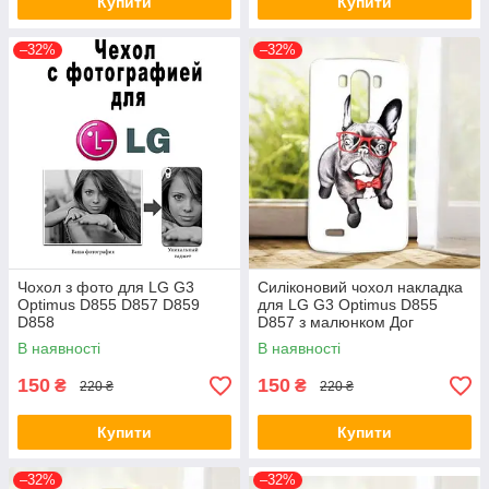
Купити
Купити
–32%
–32%
Чохол з фото для LG G3
Силіконовий чохол накладка
Optimus D855 D857 D859
для LG G3 Optimus D855
D858
D857 з малюнком Дог
В наявності
В наявності
150
150
₴
₴
220 ₴
220 ₴
Купити
Купити
–32%
–32%