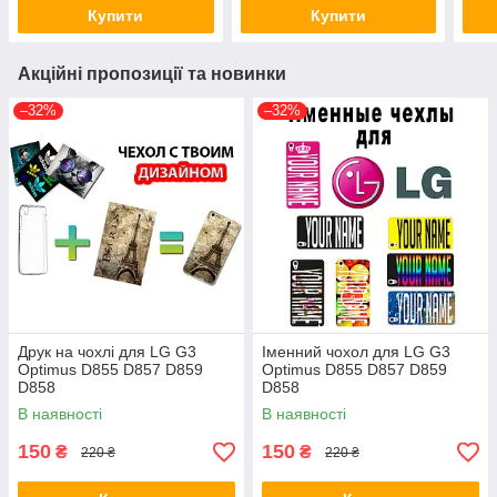
Купити
Купити
Акційні пропозиції та новинки
–32%
–32%
Друк на чохлі для LG G3
Іменний чохол для LG G3
Optimus D855 D857 D859
Optimus D855 D857 D859
D858
D858
В наявності
В наявності
150
150
₴
₴
220 ₴
220 ₴