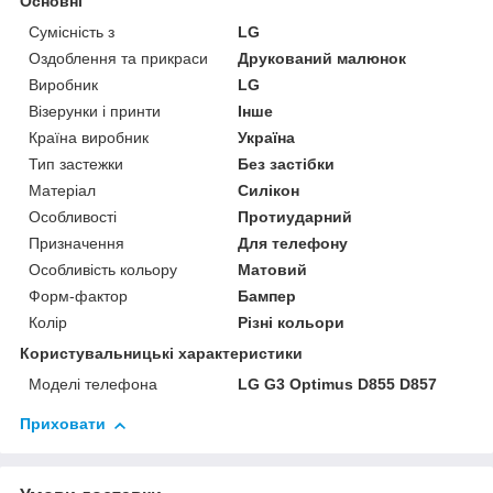
Основні
Сумісність з
LG
Оздоблення та прикраси
Друкований малюнок
Виробник
LG
Візерунки і принти
Інше
Країна виробник
Україна
Тип застежки
Без застібки
Матеріал
Силікон
Особливості
Протиударний
Призначення
Для телефону
Особливість кольору
Матовий
Форм-фактор
Бампер
Колір
Різні кольори
Користувальницькі характеристики
Моделі телефона
LG G3 Optimus D855 D857
Приховати