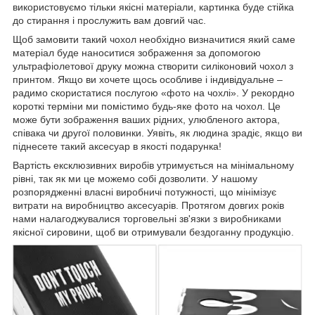
використовуємо тільки якісні матеріали, картинка буде стійка
до стирання і прослужить вам довгий час.
Щоб замовити такий чохол необхідно визначитися який саме
матеріал буде наноситися зображення за допомогою
ультрафіолетової друку можна створити силіконовий чохол з
принтом. Якщо ви хочете щось особливе і індивідуальне –
радимо скористатися послугою «фото на чохлі». У рекордно
короткі терміни ми помістимо будь-яке фото на чохол. Це
може бути зображення ваших рідних, улюбленого актора,
співака чи другої половинки. Уявіть, як людина зрадіє, якщо ви
піднесете такий аксесуар в якості подарунка!
Вартість ексклюзивних виробів утримується на мінімальному
рівні, так як ми це можемо собі дозволити. У нашому
розпорядженні власні виробничі потужності, що мінімізує
витрати на виробництво аксесуарів. Протягом довгих років
нами налагоджувалися торговельні зв'язки з виробниками
якісної сировини, щоб ви отримували бездоганну продукцію.