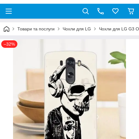
Товари та послуги
Чохли для LG
Чохли для LG G3 O
–32%