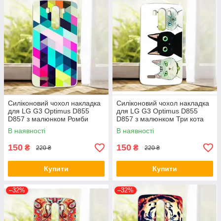
Силіконовий чохол накладка
Силіконовий чохол накладка
для LG G3 Optimus D855
для LG G3 Optimus D855
D857 з малюнком Ромби
D857 з малюнком Три кота
В наявності
В наявності
150
150
₴
₴
220 ₴
220 ₴
Купити
Купити
–32%
–32%