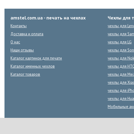
amstel.com.ua - печать на чехлах
Чехлы для 
Контакты
чехлы для Len
Доставка и оплата
чехлы для Sa
О нас
чехлы для LG
Наши отзывы
чехлы для Son
Каталог картинок для печати
чехлы для Nok
Каталог именных чехлов
чехлы для HT
Каталог товаров
чехлы для Mei
чехлы для Xia
чехлы для iPh
чехлы для Hua
Мобильные ак