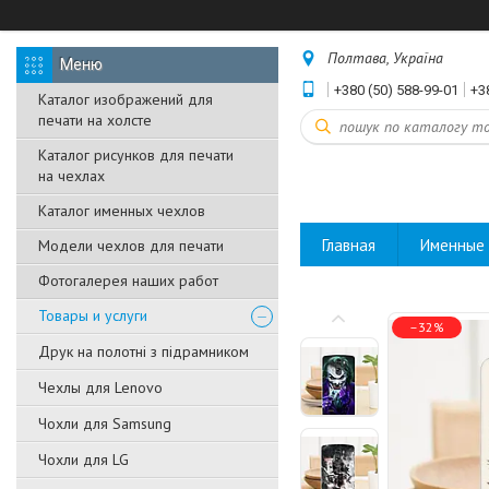
Полтава, Україна
+380 (50) 588-99-01
+3
Каталог изображений для
печати на холсте
Каталог рисунков для печати
на чехлах
Каталог именных чехлов
Главная
Именные 
Модели чехлов для печати
Фотогалерея наших работ
Товары и услуги
–32%
Друк на полотні з підрамником
Чехлы для Lenovo
Чохли для Samsung
Чохли для LG