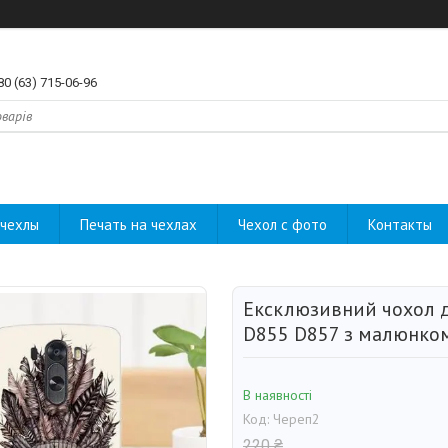
80 (63) 715-06-96
чехлы
Печать на чехлах
Чехол с фото
Контакты
Ексклюзивний чохол д
D855 D857 з малюнко
В наявності
Код:
Череп2
220 ₴