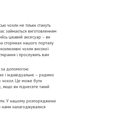
і чохли не тільки стануть
 час займається виготовленням
ийсь цікавий аксесуар – ви
на сторінках нашого порталу
ексклюзивні чохли високої
 стирання і прослужить вам
я за допомогою
ве і індивідуальне – радимо
а чохол. Це може бути
, якщо ви піднесете такий
лити. У нашому розпорядженні
ів нами налагоджувалися