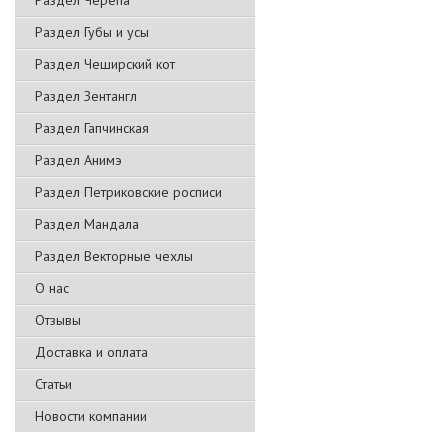
Раздел Черепа
Раздел Губы и усы
Раздел Чеширский кот
Раздел Зентангл
Раздел Гапчинская
Раздел Анимэ
Раздел Петриковские росписи
Раздел Мандала
Раздел Векторные чехлы
О нас
Отзывы
Доставка и оплата
Статьи
Новости компании