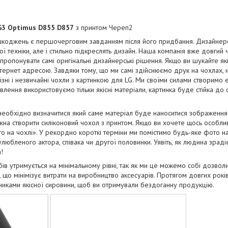
G3 Optimus D855 D857
з принтом Череп2
коджень є першочерговим завданням після його придбання. Дизайнерськ
ї техніки, але і стильно підкреслять дизайн. Наша компанія вже довгий
апропонувати самі оригінальні дизайнерські рішення. Якщо ви шукайте як
тернет адресою. Завдяки тому, що ми самі здійснюємо друк на чохлах, 
ізні і незвичайні чохли з картинкою для LG. Ми своїми силами створимо 
отовлення використовуємо тільки якісні матеріали, картинка буде стійка до
необхідно визначитися який саме матеріал буде наноситися зображенн
на створити силіконовий чохол з принтом. Якщо ви хочете щось особли
о на чохлі». У рекордно короткі терміни ми помістимо будь-яке фото н
юбленого актора, співака чи другої половинки. Уявіть, як людина зрадіє
!
бів утримується на мінімальному рівні, так як ми це можемо собі дозво
і, що мінімізує витрати на виробництво аксесуарів. Протягом довгих рок
бниками якісної сировини, щоб ви отримували бездоганну продукцію.