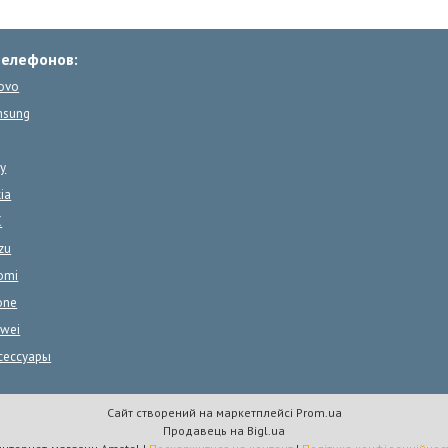
телефонов:
ovo
msung
y
ia
C
zu
omi
one
wei
сессуары
Сайт створений на маркетплейсі
Prom.ua
Продавець на Bigl.ua