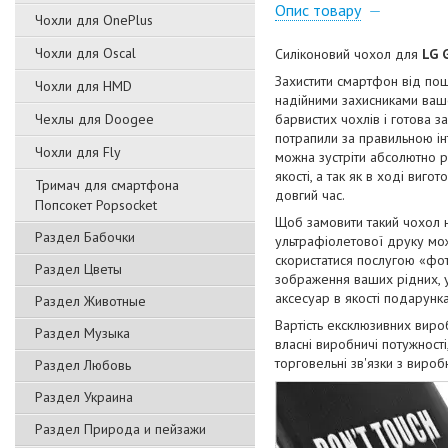
Опис товару
Чохли для OnePlus
Чохли для Oscal
Силіконовий чохол для
LG 
Захистити смартфон від пош
Чохли для HMD
надійними захисниками вашо
Чехлы для Doogee
барвистих чохлів і готова з
потрапили за правильною ін
Чохли для Fly
можна зустріти абсолютно р
якості, а так як в ході виг
Тримач для смартфона
довгий час.
Попсокет Popsocket
Щоб замовити такий чохол 
Раздел Бабочки
ультрафіолетової друку мож
скористатися послугою «фот
Раздел Цветы
зображення ваших рідних, ул
аксесуар в якості подарунка
Раздел Животные
Вартість ексклюзивних виро
Раздел Музыка
власні виробничі потужност
торговельні зв'язки з виро
Раздел Любовь
Раздел Украина
Раздел Природа и пейзажи