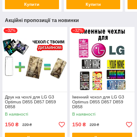
Купити
Купити
Акційні пропозиції та новинки
–32%
–32%
Друк на чохлі для LG G3
Іменний чохол для LG G3
Optimus D855 D857 D859
Optimus D855 D857 D859
D858
D858
В наявності
В наявності
150
150
₴
₴
220 ₴
220 ₴