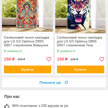
Силіконовий чохол накладка
Силіконовий чохол накладка
для LG G3 Optimus D855
для LG G3 Optimus D855
D857 з малюнком Візерунок
D857 з малюнком Тигр
В наявності
В наявності
150
150
₴
₴
220 ₴
220 ₴
Купити
Купити
Показати ще
Про нас
98% позитивних з 230 відгуків за рік