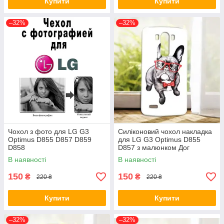
Купити
Купити
–32%
–32%
Чохол з фото для LG G3
Силіконовий чохол накладка
Optimus D855 D857 D859
для LG G3 Optimus D855
D858
D857 з малюнком Дог
В наявності
В наявності
150
150
₴
₴
220 ₴
220 ₴
Купити
Купити
–32%
–32%