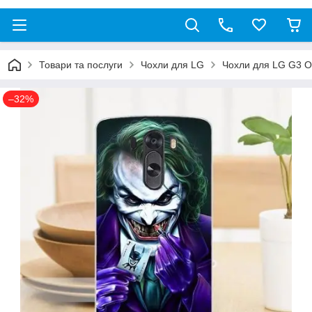
Товари та послуги
Чохли для LG
Чохли для LG G3 O
–32%