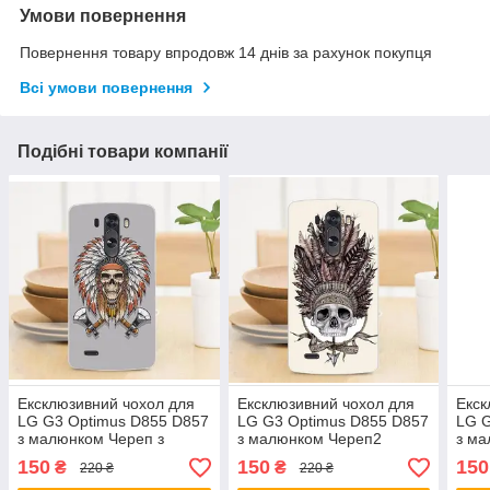
Умови повернення
Повернення товару впродовж 14 днів за рахунок покупця
Всі умови повернення
Подібні товари компанії
Ексклюзивний чохол для
Ексклюзивний чохол для
Екск
LG G3 Optimus D855 D857
LG G3 Optimus D855 D857
LG G
з малюнком Череп з
з малюнком Череп2
з ма
сокирами
150
150
150
₴
₴
220 ₴
220 ₴