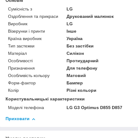
Основні
Сумісність з
LG
Оздоблення та прикраси
Друкований малюнок
Виробник
LG
Візерунки і принти
Інше
Країна виробник
Україна
Тип застежки
Без застібки
Матеріал
Силікон
Особливості
Протиударний
Призначення
Для телефону
Особливість кольору
Матовий
Форм-фактор
Бампер
Колір
Різні кольори
Користувальницькі характеристики
Моделі телефона
LG G3 Optimus D855 D857
Приховати