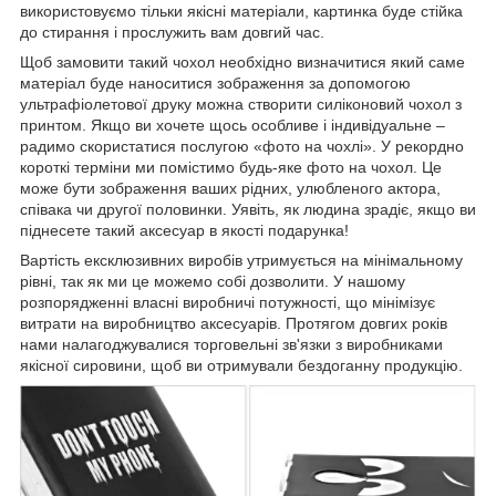
використовуємо тільки якісні матеріали, картинка буде стійка
до стирання і прослужить вам довгий час.
Щоб замовити такий чохол необхідно визначитися який саме
матеріал буде наноситися зображення за допомогою
ультрафіолетової друку можна створити силіконовий чохол з
принтом. Якщо ви хочете щось особливе і індивідуальне –
радимо скористатися послугою «фото на чохлі». У рекордно
короткі терміни ми помістимо будь-яке фото на чохол. Це
може бути зображення ваших рідних, улюбленого актора,
співака чи другої половинки. Уявіть, як людина зрадіє, якщо ви
піднесете такий аксесуар в якості подарунка!
Вартість ексклюзивних виробів утримується на мінімальному
рівні, так як ми це можемо собі дозволити. У нашому
розпорядженні власні виробничі потужності, що мінімізує
витрати на виробництво аксесуарів. Протягом довгих років
нами налагоджувалися торговельні зв'язки з виробниками
якісної сировини, щоб ви отримували бездоганну продукцію.