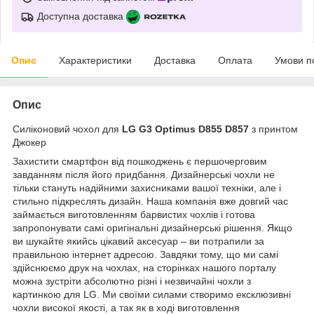
Доступна доставка
Опис
Характеристики
Доставка
Оплата
Умови п
Опис
Силіконовий чохол для
LG G3 Optimus D855 D857
з принтом
Джокер
Захистити смартфон від пошкоджень є першочерговим
завданням після його придбання. Дизайнерські чохли не
тільки стануть надійними захисниками вашої техніки, але і
стильно підкреслять дизайн. Наша компанія вже довгий час
займається виготовленням барвистих чохлів і готова
запропонувати самі оригінальні дизайнерські рішення. Якщо
ви шукайте якийсь цікавий аксесуар – ви потрапили за
правильною інтернет адресою. Завдяки тому, що ми самі
здійснюємо друк на чохлах, на сторінках нашого порталу
можна зустріти абсолютно різні і незвичайні чохли з
картинкою для LG. Ми своїми силами створимо ексклюзивні
чохли високої якості, а так як в ході виготовлення