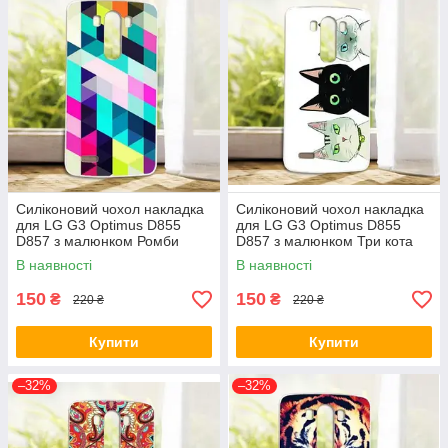
Силіконовий чохол накладка
Силіконовий чохол накладка
для LG G3 Optimus D855
для LG G3 Optimus D855
D857 з малюнком Ромби
D857 з малюнком Три кота
В наявності
В наявності
150
150
₴
₴
220 ₴
220 ₴
Купити
Купити
–32%
–32%