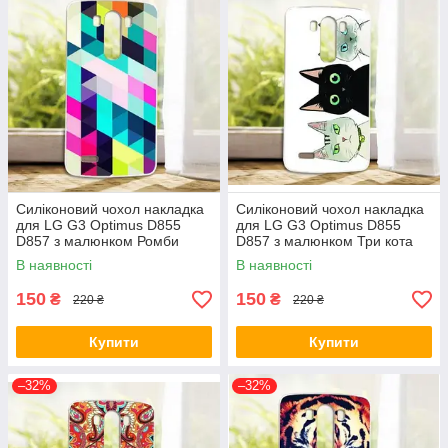
Силіконовий чохол накладка
Силіконовий чохол накладка
для LG G3 Optimus D855
для LG G3 Optimus D855
D857 з малюнком Ромби
D857 з малюнком Три кота
В наявності
В наявності
150
150
₴
₴
220 ₴
220 ₴
Купити
Купити
–32%
–32%