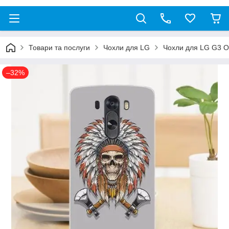
Товари та послуги
Чохли для LG
Чохли для LG G3 O
–32%