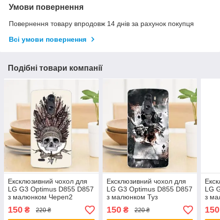
Умови повернення
Повернення товару впродовж 14 днів за рахунок покупця
Всі умови повернення
Подібні товари компанії
Ексклюзивний чохол для
Ексклюзивний чохол для
Екск
LG G3 Optimus D855 D857
LG G3 Optimus D855 D857
LG G
з малюнком Череп2
з малюнком Туз
з ма
150
150
150
₴
₴
220 ₴
220 ₴