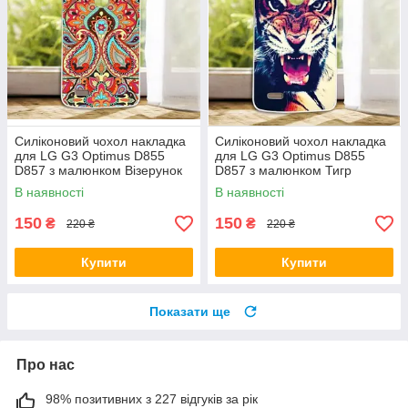
Силіконовий чохол накладка
Силіконовий чохол накладка
для LG G3 Optimus D855
для LG G3 Optimus D855
D857 з малюнком Візерунок
D857 з малюнком Тигр
В наявності
В наявності
150
150
₴
₴
220 ₴
220 ₴
Купити
Купити
Показати ще
Про нас
98% позитивних з 227 відгуків за рік