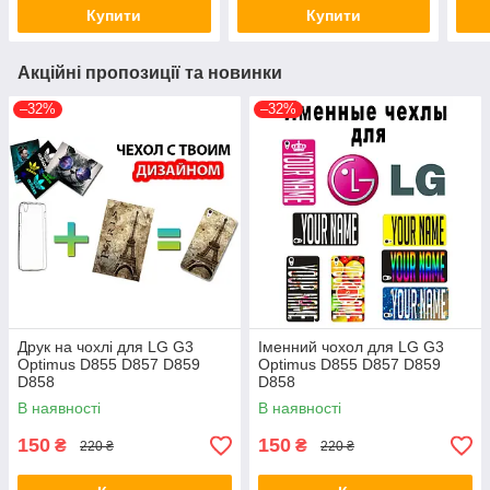
Купити
Купити
Акційні пропозиції та новинки
–32%
–32%
Друк на чохлі для LG G3
Іменний чохол для LG G3
Optimus D855 D857 D859
Optimus D855 D857 D859
D858
D858
В наявності
В наявності
150
150
₴
₴
220 ₴
220 ₴