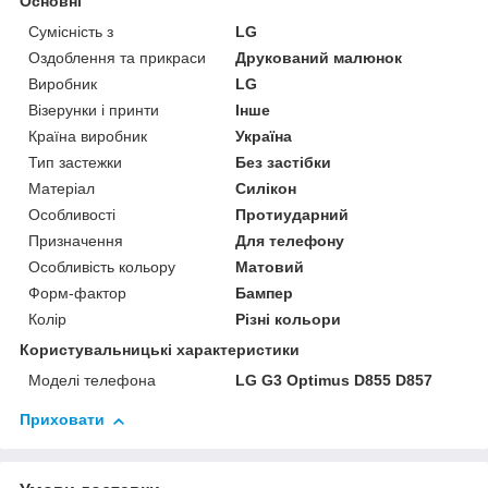
Основні
Сумісність з
LG
Оздоблення та прикраси
Друкований малюнок
Виробник
LG
Візерунки і принти
Інше
Країна виробник
Україна
Тип застежки
Без застібки
Матеріал
Силікон
Особливості
Протиударний
Призначення
Для телефону
Особливість кольору
Матовий
Форм-фактор
Бампер
Колір
Різні кольори
Користувальницькі характеристики
Моделі телефона
LG G3 Optimus D855 D857
Приховати