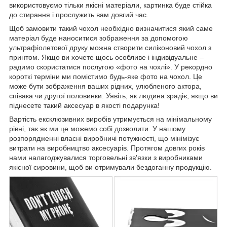
використовуємо тільки якісні матеріали, картинка буде стійка
до стирання і прослужить вам довгий час.
Щоб замовити такий чохол необхідно визначитися який саме
матеріал буде наноситися зображення за допомогою
ультрафіолетової друку можна створити силіконовий чохол з
принтом. Якщо ви хочете щось особливе і індивідуальне –
радимо скористатися послугою «фото на чохлі». У рекордно
короткі терміни ми помістимо будь-яке фото на чохол. Це
може бути зображення ваших рідних, улюбленого актора,
співака чи другої половинки. Уявіть, як людина зрадіє, якщо ви
піднесете такий аксесуар в якості подарунка!
Вартість ексклюзивних виробів утримується на мінімальному
рівні, так як ми це можемо собі дозволити. У нашому
розпорядженні власні виробничі потужності, що мінімізує
витрати на виробництво аксесуарів. Протягом довгих років
нами налагоджувалися торговельні зв'язки з виробниками
якісної сировини, щоб ви отримували бездоганну продукцію.