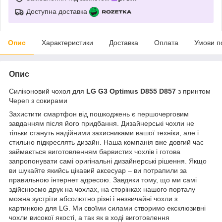
Доступна доставка
Опис
Характеристики
Доставка
Оплата
Умови п
Опис
Силіконовий чохол для
LG G3 Optimus D855 D857
з принтом
Череп з сокирами
Захистити смартфон від пошкоджень є першочерговим
завданням після його придбання. Дизайнерські чохли не
тільки стануть надійними захисниками вашої техніки, але і
стильно підкреслять дизайн. Наша компанія вже довгий час
займається виготовленням барвистих чохлів і готова
запропонувати самі оригінальні дизайнерські рішення. Якщо
ви шукайте якийсь цікавий аксесуар – ви потрапили за
правильною інтернет адресою. Завдяки тому, що ми самі
здійснюємо друк на чохлах, на сторінках нашого порталу
можна зустріти абсолютно різні і незвичайні чохли з
картинкою для LG. Ми своїми силами створимо ексклюзивні
чохли високої якості, а так як в ході виготовлення