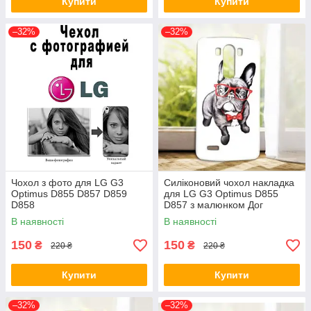
Купити
Купити
–32%
–32%
Чохол з фото для LG G3
Силіконовий чохол накладка
Optimus D855 D857 D859
для LG G3 Optimus D855
D858
D857 з малюнком Дог
В наявності
В наявності
150
150
₴
₴
220 ₴
220 ₴
Купити
Купити
–32%
–32%