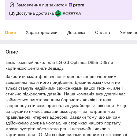
Замовлення під захистом
Доступна доставка
Опис
Характеристики
Доставка
Оплата
Умови п
Опис
Ексклюзивний чохол для LG G3 Optimus D855 D857 з
картинкою Зентангл-Ведмідь
Захистити смартфон від пошкоджень є першочерговим
завданням після його придбання. Дизайнерські чохли не
тільки стануть надійними захисниками вашої техніки, але і
стильно підкреслять дизайн. Наша компанія вже довгий час
займається виготовленням барвистих чохлів і готова
запропонувати самі оригінальні дизайнерські рішення. Якщо
ви шукайте якийсь цікавий аксесуар – ви потрапили за
правильною інтернет адресою. Завдяки тому, що ми самі
здійснюємо друк на чохлах, на сторінках нашого порталу
можна зустріти абсолютно різні і незвичайні чохли з
картинкою для LG. Ми своїми силами створимо ексклюзивні