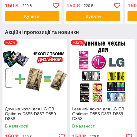
малюнком Зентангл-Кіт
малюнком Зентангл-
малю
150
150
150
₴
₴
220 ₴
220 ₴
Мавпа
Купити
Купити
Акційні пропозиції та новинки
–32%
–32%
Друк на чохлі для LG G3
Іменний чохол для LG G3
Optimus D855 D857 D859
Optimus D855 D857 D859
D858
D858
В наявності
В наявності
150
150
₴
₴
220 ₴
220 ₴