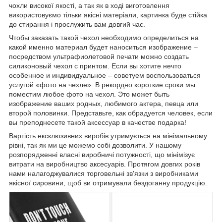
чохли високої якості, а так як в ході виготовлення
використовуємо тільки якісні матеріали, картинка буде стійка
до стирання і прослужить вам довгий час.
Чтобы заказать такой чехол необходимо определиться на
какой именно материал будет наноситься изображение –
посредством ультрафиолетовой печати можно создать
силиконовый чехол с принтом. Если вы хотите нечто
особенное и индивидуальное – советуем воспользоваться
услугой «фото на чехле». В рекордно короткие сроки мы
поместим любое фото на чехол. Это может быть
изображение ваших родных, любимого актера, певца или
второй половинки. Представьте, как обрадуется человек, если
вы преподнесете такой аксессуар в качестве подарка!
Вартість ексклюзивних виробів утримується на мінімальному
рівні, так як ми це можемо собі дозволити. У нашому
розпорядженні власні виробничі потужності, що мінімізує
витрати на виробництво аксесуарів. Протягом довгих років
нами налагоджувалися торговельні зв'язки з виробниками
якісної сировини, щоб ви отримували бездоганну продукцію.