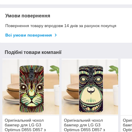
Умови повернення
Повернення товару впродовж 14 днів за рахунок покупця
Всі умови повернення
Подібні товари компанії
Оригінальний чохол
Оригінальний чохол
Ориг
бампер для LG G3
бампер для LG G3
бам
Optimus D855 D857 з
Optimus D855 D857 з
Opti