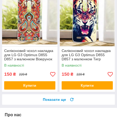
Силіконовий чохол накладка
Силіконовий чохол накладка
для LG G3 Optimus D855
для LG G3 Optimus D855
D857 з малюнком Візерунок
D857 з малюнком Тигр
В наявності
В наявності
150
150
₴
₴
220 ₴
220 ₴
Купити
Купити
Показати ще
Про нас