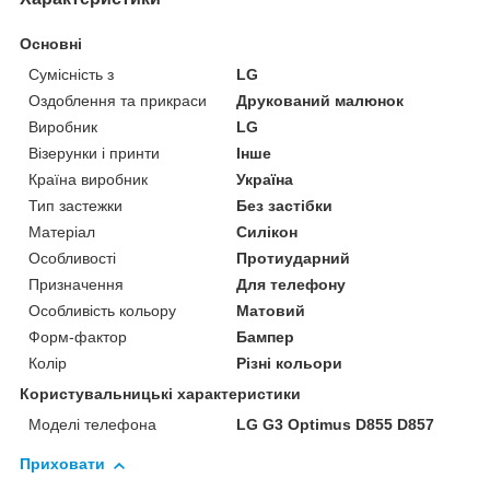
Основні
Сумісність з
LG
Оздоблення та прикраси
Друкований малюнок
Виробник
LG
Візерунки і принти
Інше
Країна виробник
Україна
Тип застежки
Без застібки
Матеріал
Силікон
Особливості
Протиударний
Призначення
Для телефону
Особливість кольору
Матовий
Форм-фактор
Бампер
Колір
Різні кольори
Користувальницькі характеристики
Моделі телефона
LG G3 Optimus D855 D857
Приховати