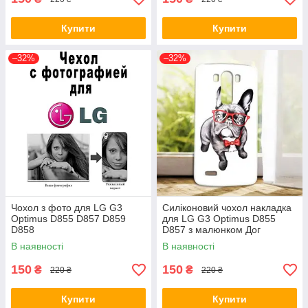
Купити
Купити
–32%
–32%
Чохол з фото для LG G3
Силіконовий чохол накладка
Optimus D855 D857 D859
для LG G3 Optimus D855
D858
D857 з малюнком Дог
В наявності
В наявності
150
150
₴
₴
220 ₴
220 ₴
Купити
Купити