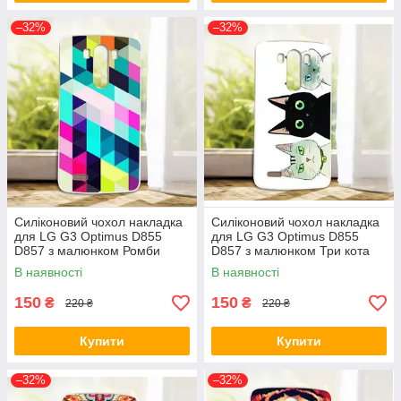
–32%
–32%
Силіконовий чохол накладка
Силіконовий чохол накладка
для LG G3 Optimus D855
для LG G3 Optimus D855
D857 з малюнком Ромби
D857 з малюнком Три кота
В наявності
В наявності
150
150
₴
₴
220 ₴
220 ₴
Купити
Купити
–32%
–32%