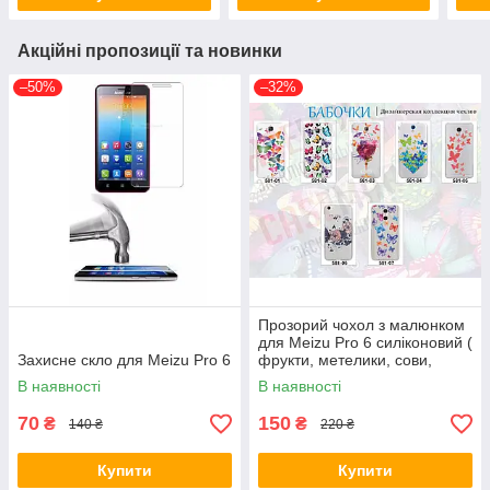
Акційні пропозиції та новинки
–50%
–32%
Прозорий чохол з малюнком
для Meizu Pro 6 силіконовий (
Захисне скло для Meizu Pro 6
фрукти, метелики, сови,
черепа, губи, тварини )
В наявності
В наявності
70
150
₴
₴
140 ₴
220 ₴
Купити
Купити