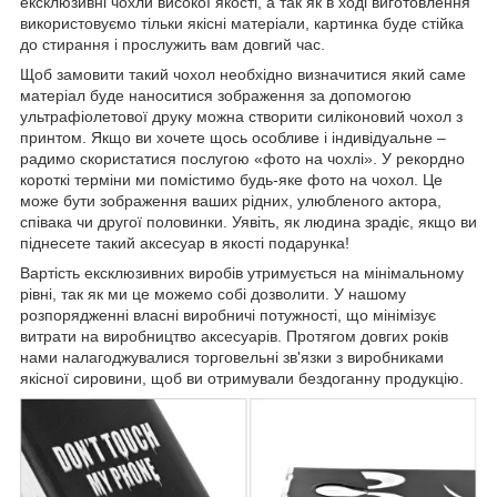
ексклюзивні чохли високої якості, а так як в ході виготовлення
використовуємо тільки якісні матеріали, картинка буде стійка
до стирання і прослужить вам довгий час.
Щоб замовити такий чохол необхідно визначитися який саме
матеріал буде наноситися зображення за допомогою
ультрафіолетової друку можна створити силіконовий чохол з
принтом. Якщо ви хочете щось особливе і індивідуальне –
радимо скористатися послугою «фото на чохлі». У рекордно
короткі терміни ми помістимо будь-яке фото на чохол. Це
може бути зображення ваших рідних, улюбленого актора,
співака чи другої половинки. Уявіть, як людина зрадіє, якщо ви
піднесете такий аксесуар в якості подарунка!
Вартість ексклюзивних виробів утримується на мінімальному
рівні, так як ми це можемо собі дозволити. У нашому
розпорядженні власні виробничі потужності, що мінімізує
витрати на виробництво аксесуарів. Протягом довгих років
нами налагоджувалися торговельні зв'язки з виробниками
якісної сировини, щоб ви отримували бездоганну продукцію.