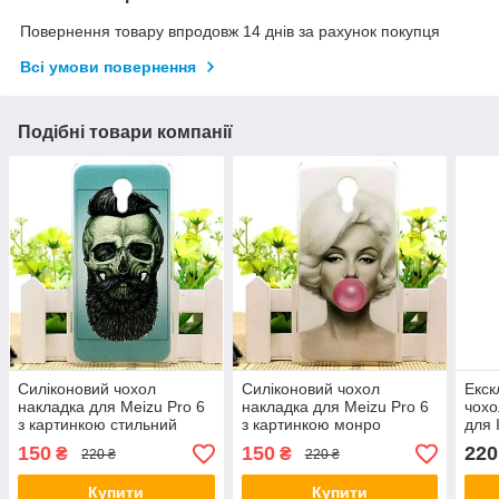
Повернення товару впродовж 14 днів за рахунок покупця
Всі умови повернення
Подібні товари компанії
Силіконовий чохол
Силіконовий чохол
Екск
накладка для Meizu Pro 6
накладка для Meizu Pro 6
чохо
з картинкою стильний
з картинкою монро
для 
череп
кар
150
150
220
₴
₴
220 ₴
220 ₴
Купити
Купити