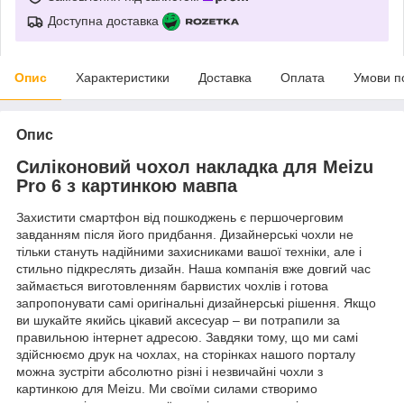
Доступна доставка
Опис
Характеристики
Доставка
Оплата
Умови п
Опис
Силіконовий чохол накладка для Meizu
Pro 6 з картинкою мавпа
Захистити смартфон від пошкоджень є першочерговим
завданням після його придбання. Дизайнерські чохли не
тільки стануть надійними захисниками вашої техніки, але і
стильно підкреслять дизайн. Наша компанія вже довгий час
займається виготовленням барвистих чохлів і готова
запропонувати самі оригінальні дизайнерські рішення. Якщо
ви шукайте якийсь цікавий аксесуар – ви потрапили за
правильною інтернет адресою. Завдяки тому, що ми самі
здійснюємо друк на чохлах, на сторінках нашого порталу
можна зустріти абсолютно різні і незвичайні чохли з
картинкою для Meizu. Ми своїми силами створимо