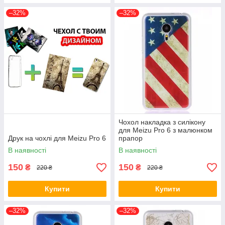
–32%
–32%
Чохол накладка з силікону
для Meizu Pro 6 з малюнком
Друк на чохлі для Meizu Pro 6
прапор
В наявності
В наявності
150
150
₴
₴
220 ₴
220 ₴
Купити
Купити
–32%
–32%