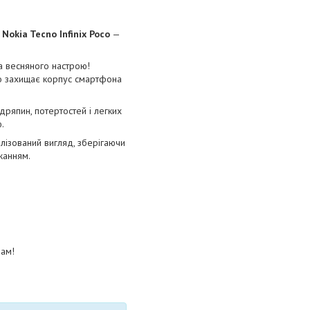
okia Tecno Infinix Poco
—
а весняного настрою!
о захищає корпус смартфона
дряпин, потертостей і легких
.
лізований вигляд, зберігаючи
жанням.
вам!