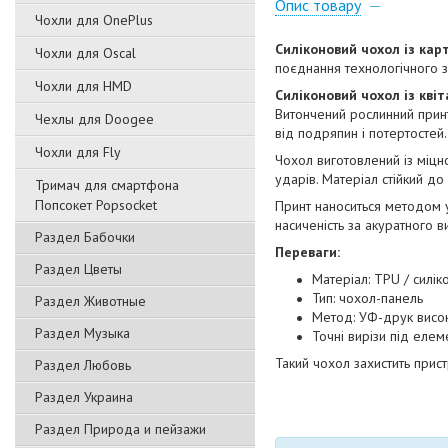
Опис товару
Чохли для OnePlus
Силіконовий чохол із кар
Чохли для Oscal
поєднання технологічного з
Чохли для HMD
Силіконовий чохол із кві
Витончений рослинний прин
Чехлы для Doogee
від подряпин і потертостей.
Чохли для Fly
Чохол виготовлений із міцн
ударів. Матеріал стійкий д
Тримач для смартфона
Попсокет Popsocket
Принт наноситься методом 
насиченість за акуратного
Раздел Бабочки
Переваги:
Раздел Цветы
Матеріал: TPU / силік
Тип: чохол-панель
Раздел Животные
Метод: УФ-друк висок
Раздел Музыка
Точні вирізи під еле
Такий чохол захистить прист
Раздел Любовь
Раздел Украина
Раздел Природа и пейзажи