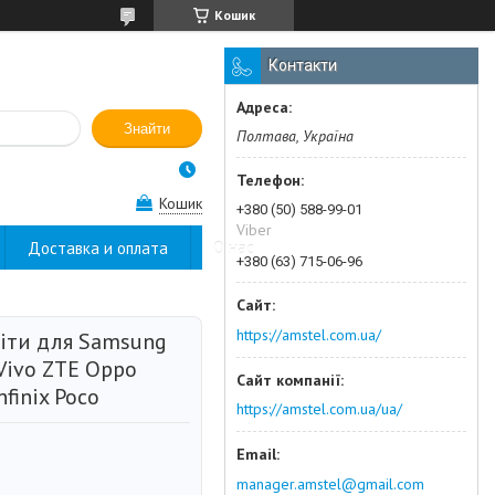
Кошик
Контакти
Знайти
Полтава, Україна
Кошик
+380 (50) 588-99-01
Viber
Доставка и оплата
О нас
+380 (63) 715-06-96
https://amstel.com.ua/
іти для Samsung
Vivo ZTE Oppo
nfinix Poco
https://amstel.com.ua/ua/
manager.amstel@gmail.com