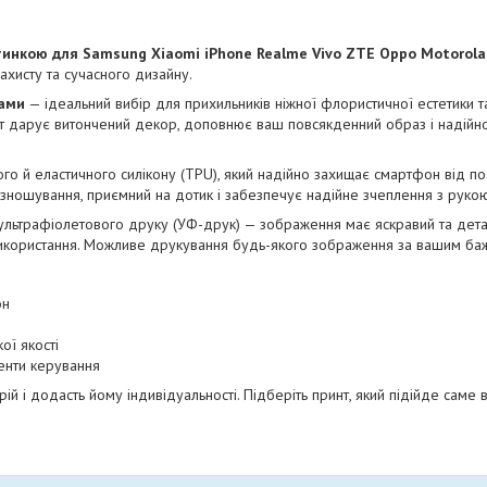
тинкою для Samsung Xiaomi iPhone Realme Vivo ZTE Oppo Motorola N
ахисту та сучасного дизайну.
тами
— ідеальний вибір для прихильників ніжної флористичної естетики т
т дарує витончений декор, доповнює ваш повсякденний образ і надійн
ого й еластичного силікону (TPU), який надійно захищає смартфон від по
о зношування, приємний на дотик і забезпечує надійне зчеплення з рукою
ультрафіолетового друку (УФ-друк) — зображення має яскравий та дета
 використання. Можливе друкування будь-якого зображення за вашим ба
он
ої якості
менти керування
рій і додасть йому індивідуальності. Підберіть принт, який підійде саме 