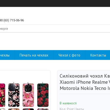
80 (63) 715-06-96
чехлы
Печать на чехлах
Чехол с фото
Контакты
Силіконовий чохол Кв
Xiaomi iPhone Realme 
Motorola Nokia Tecno I
В наявності
Код:
Print Цветы