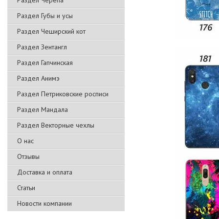
Раздел Черепа
Раздел Губы и усы
Раздел Чеширский кот
Раздел Зентангл
Раздел Гапчинская
Раздел Анимэ
Раздел Петриковские росписи
Раздел Мандала
Раздел Векторные чехлы
О нас
Отзывы
Доставка и оплата
Статьи
Новости компании