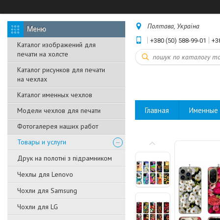
Полтава, Україна
+380 (50) 588-99-01
+3
Каталог изображений для
печати на холсте
Каталог рисунков для печати
на чехлах
Каталог именных чехлов
Главная
Именные 
Модели чехлов для печати
Фотогалерея наших работ
Товары и услуги
Друк на полотні з підрамником
Чехлы для Lenovo
Чохли для Samsung
Чохли для LG