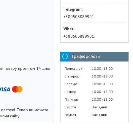
+380505889901
+380505889901
Графік роботи
я товару протягом 14 днів
Понеділок
10:00
18:00
Вівторок
10:00
18:00
Середа
10:00
18:00
Четвер
10:00
18:00
Пʼятниця
10:00
18:00
Субота
Вихідний
і платежі. Тепер ви можете
Неділя
Вихідний
аючи сайту.