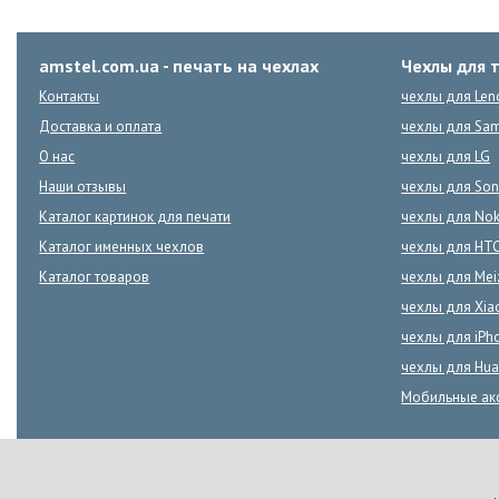
amstel.com.ua - печать на чехлах
Чехлы для 
Контакты
чехлы для Len
Доставка и оплата
чехлы для Sa
О нас
чехлы для LG
Наши отзывы
чехлы для Son
Каталог картинок для печати
чехлы для Nok
Каталог именных чехлов
чехлы для HT
Каталог товаров
чехлы для Mei
чехлы для Xia
чехлы для iPh
чехлы для Hua
Мобильные ак