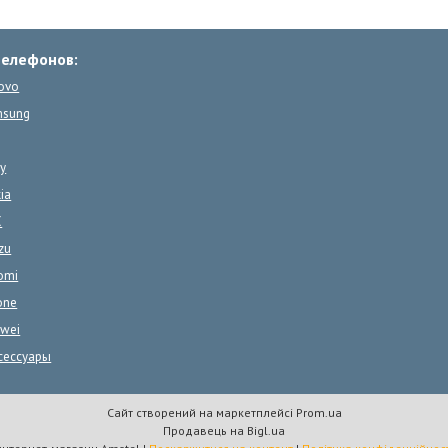
телефонов:
ovo
msung
y
ia
C
zu
omi
one
wei
сессуары
Сайт створений на маркетплейсі
Prom.ua
Продавець на Bigl.ua