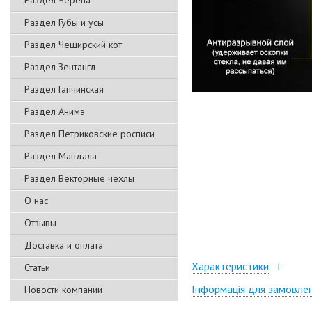
Раздел Черепа
Раздел Губы и усы
Раздел Чеширский кот
Раздел Зентангл
Раздел Гапчинская
Раздел Анимэ
Раздел Петриковские росписи
Раздел Мандала
Раздел Векторные чехлы
О нас
Отзывы
Доставка и оплата
Характеристики
Статьи
Інформація для замовле
Новости компании