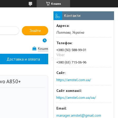
Кошик
Контакти
Знайти
Полтава, Україна
Кошик
+380 (50) 588-99-01
Viber
Доставка и оплата
О нас
+380 (63) 715-06-96
https://amstel.com.ua/
ovo A850+
https://amstel.com.ua/ua/
manager.amstel@gmail.com