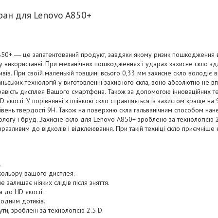
ран для Lenovo A850+
850+ ― це запатентований продукт, завдяки якому ризик пошкодження
 використанні. При механічних пошкодженнях і ударах захисне скло зд
вів. При своїй маленькій товщині всього 0,33 мм захисне скло володіє в
ьських технологій у виготовленні захисного скла, воно абсолютно не впл
равість дисплея Вашого смартфона. Також за допомогою інноваційних те
якості. У порівнянні з плівкою скло справляється із захистом краще на 
рівень твердості 9H. Також на поверхню скла гальванічним способом на
ологу і бруд. Захисне скло для
Lenovo A850+
зроблено за технологією 2
разливим до відколів і відклеювання. При такій техніці скло приємніше 
.
кольору вашого дисплея.
не залишає ніяких слідів після зняття.
 до HD якості.
 одним дотиків.
ути, зроблені за технологією 2.5 D.