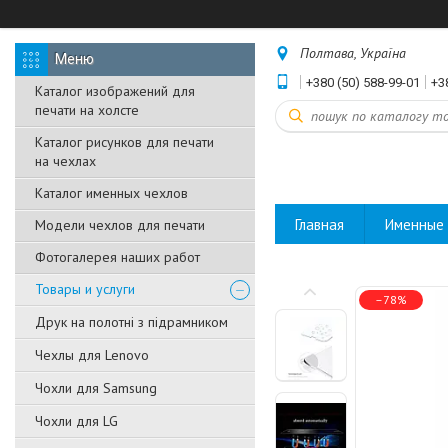
Полтава, Україна
+380 (50) 588-99-01
+3
Каталог изображений для
печати на холсте
Каталог рисунков для печати
на чехлах
Каталог именных чехлов
Главная
Именные 
Модели чехлов для печати
Фотогалерея наших работ
Товары и услуги
–78%
Друк на полотні з підрамником
Чехлы для Lenovo
Чохли для Samsung
Чохли для LG