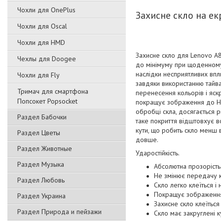
Чохли для OnePlus
Захисне скло на ек
Чохли для Oscal
Чохли для HMD
Захисне скло для Lenovo A
Чехлы для Doogee
до мінімуму при щоденному
наслідки несприятливих впли
Чохли для Fly
завдяки використанню тайван
Тримач для смартфона
перенесення кольорів і яск
Попсокет Popsocket
покращує зображення до HD 
обробці скла, досягається 
Раздел Бабочки
таке покриття відштовхує в
кути, що робить скло менш в
Раздел Цветы
довше.
Раздел Животные
Ударостійкість.
Раздел Музыка
Абсолютна прозорість
Не змінює передачу 
Раздел Любовь
Скло легко клеїться і 
Покращує зображення
Раздел Украина
Захисне скло клеїться
Раздел Природа и пейзажи
Скло має закруглені к