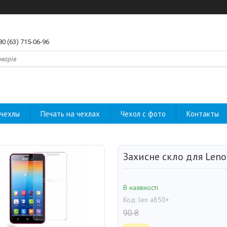
80 (63) 715-06-96
чехлы
Печать на чехлах
Чехол с фото
Контакты
Захисне скло для Len
В наявності
Код:
len a850+
90 ₴