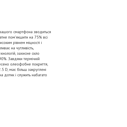
 вашого смартфона зводиться
атне пом'якшити на 75% всі
исоким рівнем міцності і
иває на чутливість,
хнологій, захисне скло
90%. Завдяки термічній
несено олеофобне покриття,
.5 D, має більш закруглені
на дотик і служить набагато