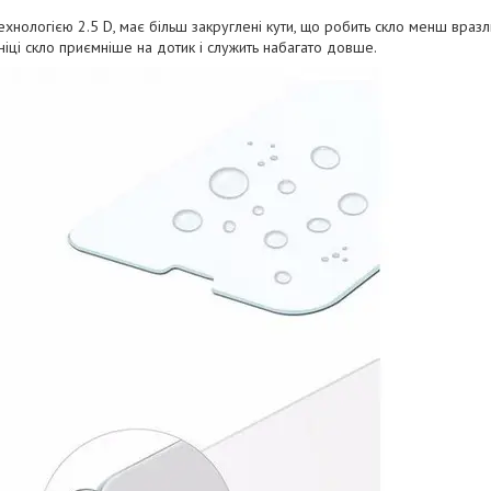
ехнологією 2.5 D, має більш закруглені кути, що робить скло менш вразл
ніці скло приємніше на дотик і служить набагато довше.