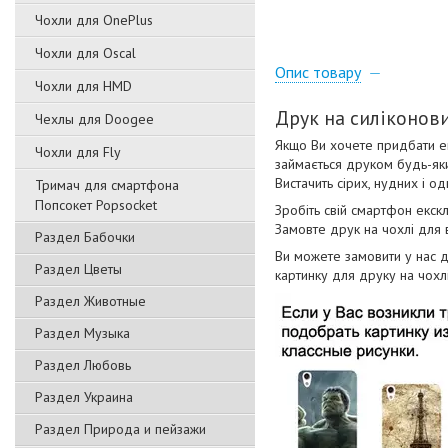
Чохли для OnePlus
Чохли для Oscal
Опис товару
Чохли для HMD
Друк на силіконови
Чехлы для Doogee
Якщо Ви хочете придбати ек
Чохли для Fly
займається друком будь-як
Вистачить сірих, нудних і о
Тримач для смартфона
Попсокет Popsocket
Зробіть свій смартфон екск
Замовте друк на чохлі для
Раздел Бабочки
Ви можете замовити у нас 
Раздел Цветы
картинку для друку на чохл
Раздел Животные
Раздел Музыка
Раздел Любовь
Раздел Украина
Раздел Природа и пейзажи