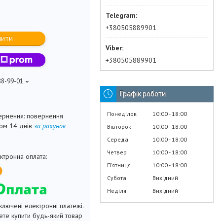
+380505889901
пити
+380505889901
88-99-01
Графік роботи
Понеділок
10:00
18:00
повернення
гом 14 днів
за рахунок
Вівторок
10:00
18:00
Середа
10:00
18:00
Четвер
10:00
18:00
Пʼятниця
10:00
18:00
Субота
Вихідний
Неділя
Вихідний
ключені електронні платежі.
те купити будь-який товар