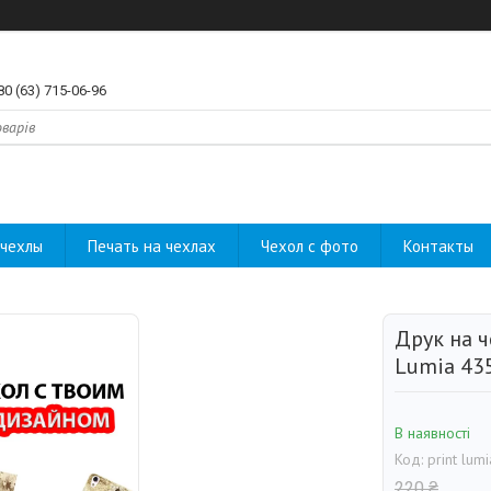
80 (63) 715-06-96
чехлы
Печать на чехлах
Чехол с фото
Контакты
Друк на ч
Lumia 43
В наявності
Код:
print lum
220 ₴