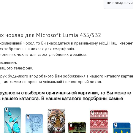
не покидаючи 
х чохлах для Microsoft Lumia 435/532
склюзивний чохол, то Ви знаходитеся в правильному місці. Наш інтерне
их зображень на чохлах для смартфонів.
днотипних чохлів для своїх улюблених девайсів.
люзивним.
 вашого телефону.
друк будь-якого вподобаного Вам зображення з нашого каталогу картин
і,
тим самим створивши унікальний і неповторний чохол.