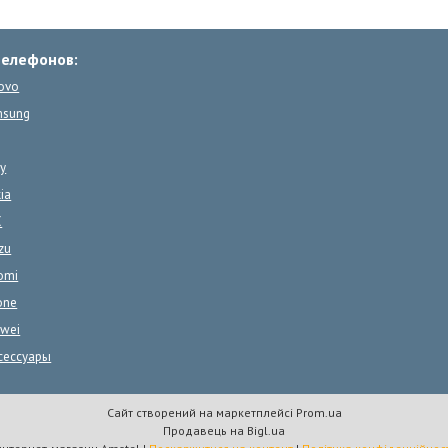
телефонов:
ovo
msung
y
ia
C
zu
omi
one
wei
сессуары
Сайт створений на маркетплейсі
Prom.ua
Продавець на Bigl.ua