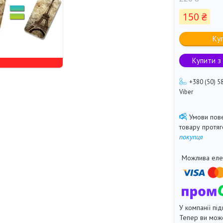
150 ₴
Ку
Купити з
+380 (50) 5
Viber
товару протя
покупця
У компанії під
Тепер ви може