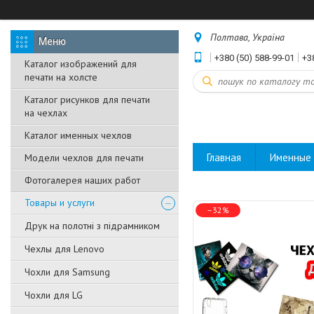
Полтава, Україна
+380 (50) 588-99-01
+3
Каталог изображений для
печати на холсте
Каталог рисунков для печати
на чехлах
Каталог именных чехлов
Главная
Именные 
Модели чехлов для печати
Фотогалерея наших работ
Товары и услуги
–32%
Друк на полотні з підрамником
Чехлы для Lenovo
Чохли для Samsung
Чохли для LG