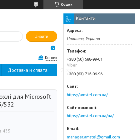
Кошик
Контакти
Знайти
Полтава, Україна
Кошик
+380 (50) 588-99-01
Viber
Доставка и оплата
О нас
+380 (63) 715-06-96
https://amstel.com.ua/
охлі для Microsoft
5/532
https://amstel.com.ua/ua/
ia 435
manager.amstel@gmail.com