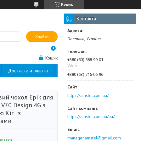
Кошик
Контакти
Знайти
Полтава, Україна
Кошик
+380 (50) 588-99-01
Viber
Доставка и оплата
О нас
+380 (63) 715-06-96
https://amstel.com.ua/
вий чохол Epik для
 V70 Design 4G з
 Кіт із
https://amstel.com.ua/ua/
ками
manager.amstel@gmail.com
правки