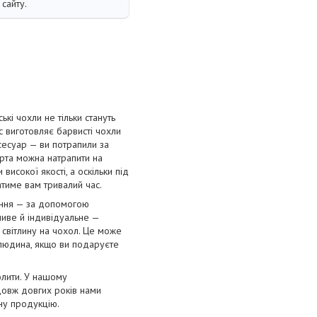
сайту.
і чохли не тільки стануть
с виготовляє барвисті чохли
сесуар — ви потрапили за
орта можна натрапити на
високої якості, а оскільки під
атиме вам тривалий час.
ення — за допомогою
ливе й індивідуальне —
 світлину на чохол. Це може
 людина, якщо ви подаруєте
олити. У нашому
довж довгих років нами
нну продукцію.