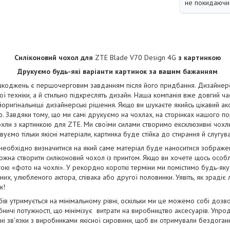
не покидаючи 
Силіконовий чохол для
ZTE Blade V70 Design 4G
з картинкою
Друкуємо будь-які варіанти картинок за вашим бажанням
коджень є першочерговим завданням після його придбання. Дизайнерськ
ї техніки, а й стильно підкреслять дизайн. Наша компанія вже довгий ча
йоригінальніші дизайнерські рішення. Якщо ви шукаєте якийсь цікавий ак
. Завдяки тому, що ми самі друкуємо на чохлах, на сторінках нашого п
чохли з картинкою для ZTE. Ми своїми силами створимо ексклюзивні чохли 
уємо тільки якісні матеріали, картинка буде стійка до стирання й слугув
 необхідно визначитися на який саме матеріал буде наноситися зображ
жна створити силіконовий чохол із принтом. Якщо ви хочете щось особ
ою «фото на чохлі». У рекордно короткі терміни ми помістимо будь-яку
их, улюбленого актора, співака або другої половинки. Уявіть, як зрадіє
к!
бів утримується на мінімальному рівні, оскільки ми це можемо собі дозв
ничі потужності, що мінімізує витрати на виробництво аксесуарів. Упро
і зв'язки з виробниками якісної сировини, щоб ви отримували бездога