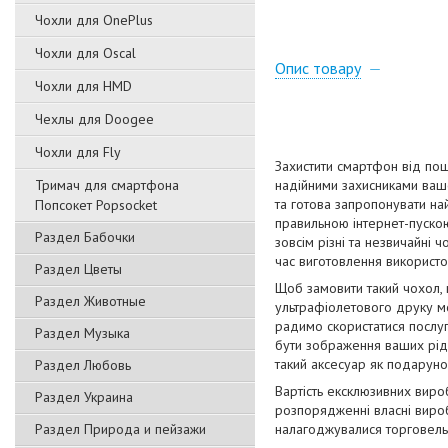
Чохли для OnePlus
Чохли для Oscal
Опис товару
Чохли для HMD
Чехлы для Doogee
Чохли для Fly
Захистити смартфон від пош
Тримач для смартфона
надійними захисниками вашо
та готова запропонувати на
Попсокет Popsocket
правильною інтернет-пускою
Раздел Бабочки
зовсім різні та незвичайні 
час виготовлення використов
Раздел Цветы
Щоб замовити такий чохол,
Раздел Животные
ультрафіолетового друку мо
радимо скористатися послуг
Раздел Музыка
бути зображення ваших рідн
такий аксесуар як подаруно
Раздел Любовь
Вартість ексклюзивних виро
Раздел Украина
розпорядженні власні вироб
Раздел Природа и пейзажи
налагоджувалися торговельн