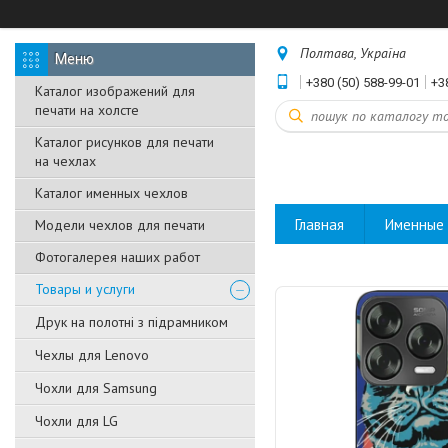
Полтава, Україна
+380 (50) 588-99-01
+3
Каталог изображений для
печати на холсте
Каталог рисунков для печати
на чехлах
Каталог именных чехлов
Главная
Именные 
Модели чехлов для печати
Фотогалерея наших работ
Товары и услуги
Друк на полотні з підрамником
Чехлы для Lenovo
Чохли для Samsung
Чохли для LG