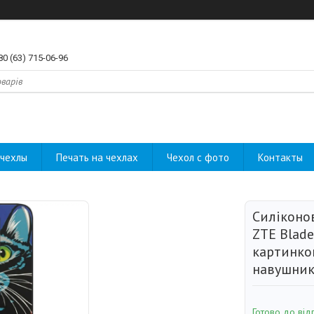
80 (63) 715-06-96
чехлы
Печать на чехлах
Чехол с фото
Контакты
Силіконо
ZTE Blade
картинкою
навушни
Готово до від