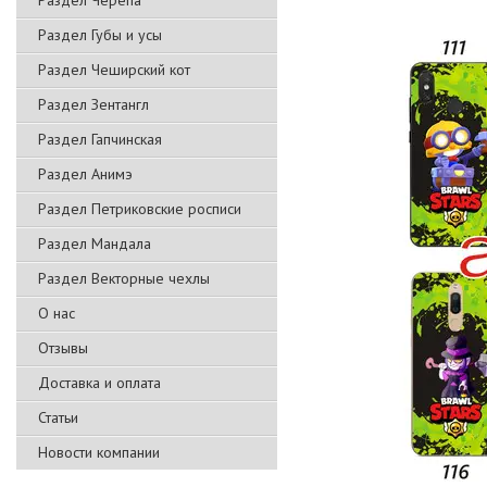
Раздел Черепа
Раздел Губы и усы
Раздел Чеширский кот
Раздел Зентангл
Раздел Гапчинская
Раздел Анимэ
Раздел Петриковские росписи
Раздел Мандала
Раздел Векторные чехлы
О нас
Отзывы
Доставка и оплата
Статьи
Новости компании