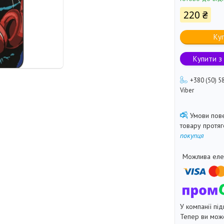
220 ₴
Ку
Купити з
+380 (50) 5
Viber
товару протя
покупця
У компанії під
Тепер ви може