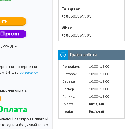
+380505889901
пити
+380505889901
88-99-01
Графік роботи
повернення
Понеділок
10:00
18:00
гом 14 днів
за рахунок
Вівторок
10:00
18:00
Середа
10:00
18:00
Четвер
10:00
18:00
Пʼятниця
10:00
18:00
Субота
Вихідний
Неділя
Вихідний
ключені електронні платежі.
те купити будь-який товар