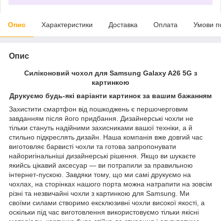
Опис
Характеристики
Доставка
Оплата
Умови п
Опис
Силіконовий чохол для Samsung Galaxy A26 5G з
картинкою
Друкуємо будь-які варіанти картинок за вашим бажанням
Захистити смартфон від пошкоджень є першочерговим
завданням після його придбання. Дизайнерські чохли не
тільки стануть надійними захисниками вашої техніки, а й
стильно підкреслять дизайн. Наша компанія вже довгий час
виготовляє барвисті чохли та готова запропонувати
найоригінальніші дизайнерські рішення. Якщо ви шукаєте
якийсь цікавий аксесуар — ви потрапили за правильною
інтернет-пускою. Завдяки тому, що ми самі друкуємо на
чохлах, на сторінках нашого порта можна натрапити на зовсім
різні та незвичайні чохли з картинкою для Samsung. Ми
своїми силами створимо ексклюзивні чохли високої якості, а
оскільки під час виготовлення використовуємо тільки якісні