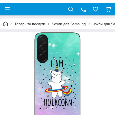
Товари та послуги
Чохли для Samsung
Чохли для S