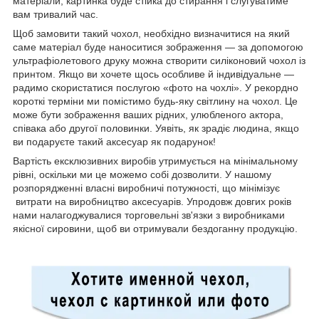
матеріали, картинка буде стійка до стирання і слугуватиме
вам тривалий час.
Щоб замовити такий чохол, необхідно визначитися на який
саме матеріал буде наноситися зображення — за допомогою
ультрафіолетового друку можна створити силіконовий чохол із
принтом. Якщо ви хочете щось особливе й індивідуальне —
радимо скористатися послугою «фото на чохлі». У рекордно
короткі терміни ми помістимо будь-яку світлину на чохол. Це
може бути зображення ваших рідних, улюбленого актора,
співака або другої половинки. Уявіть, як зрадіє людина, якщо
ви подаруєте такий аксесуар як подарунок!
Вартість ексклюзивних виробів утримується на мінімальному
рівні, оскільки ми це можемо собі дозволити. У нашому
розпорядженні власні виробничі потужності, що мінімізує
витрати на виробництво аксесуарів. Упродовж довгих років
нами налагоджувалися торговельні зв'язки з виробниками
якісної сировини, щоб ви отримували бездоганну продукцію.