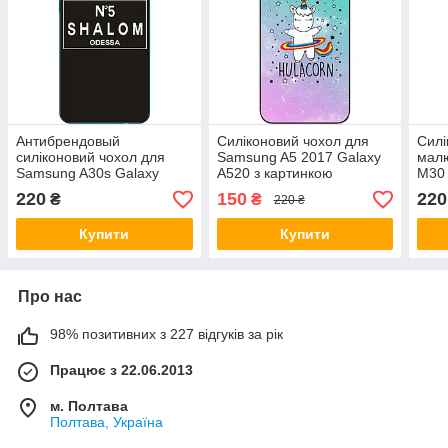
Антибрендовый
Силіконовий чохол для
Силі
силіконовий чохол для
Samsung A5 2017 Galaxy
мал
Samsung A30s Galaxy
A520 з картинкою
M30 
A307F з картинкою
Єдиноріг
Крас
220
150
220
₴
₴
220 ₴
Shalom №5 Odessa
Купити
Купити
Про нас
98% позитивних з 227 відгуків за рік
Працює з 22.06.2013
м. Полтава
Полтава, Україна