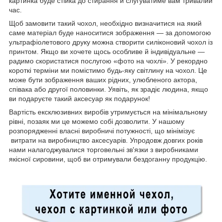
картинка буде стійка до стирання й слугуватиме вам тривалий
час.
Щоб замовити такий чохол, необхідно визначитися на який
саме матеріал буде наноситися зображення — за допомогою
ультрафіолетового друку можна створити силіконовий чохол із
принтом. Якщо ви хочете щось особливе й індивідуальне —
радимо скористатися послугою «фото на чохлі». У рекордно
короткі терміни ми помістимо будь-яку світлину на чохол. Це
може бути зображення ваших рідних, улюбленого актора,
співака або другої половинки. Уявіть, як зрадіє людина, якщо
ви подаруєте такий аксесуар як подарунок!
Вартість ексклюзивних виробів утримується на мінімальному
рівні, позаяк ми це можемо собі дозволити. У нашому
розпорядженні власні виробничі потужності, що мінімізує
витрати на виробництво аксесуарів. Упродовж довгих років
нами налагоджувалися торговельні зв'язки з виробниками
якісної сировини, щоб ви отримували бездоганну продукцію.