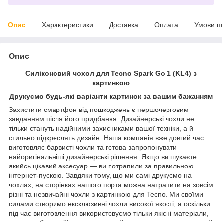
Опис
Характеристики
Доставка
Оплата
Умови п
Опис
Силіконовий чохол для Tecno Spark Go 1 (KL4) з
картинкою
Друкуємо будь-які варіанти картинок за вашим бажанням
Захистити смартфон від пошкоджень є першочерговим
завданням після його придбання. Дизайнерські чохли не
тільки стануть надійними захисниками вашої техніки, а й
стильно підкреслять дизайн. Наша компанія вже довгий час
виготовляє барвисті чохли та готова запропонувати
найоригінальніші дизайнерські рішення. Якщо ви шукаєте
якийсь цікавий аксесуар — ви потрапили за правильною
інтернет-пускою. Завдяки тому, що ми самі друкуємо на
чохлах, на сторінках нашого порта можна натрапити на зовсім
різні та незвичайні чохли з картинкою для Tecno. Ми своїми
силами створимо ексклюзивні чохли високої якості, а оскільки
під час виготовлення використовуємо тільки якісні матеріали,