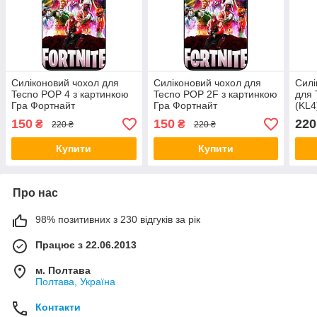
Силіконовий чохол для
Силіконовий чохол для
Силі
Tecno POP 4 з картинкою
Tecno POP 2F з картинкою
для 
Гра Фортнайт
Гра Фортнайт
(KL4
кал
150
150
220
₴
₴
220 ₴
220 ₴
Купити
Купити
Про нас
98% позитивних з 230 відгуків за рік
Працює з 22.06.2013
м. Полтава
Полтава, Україна
Контакти