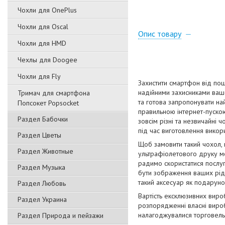
Чохли для OnePlus
Чохли для Oscal
Опис товару
Чохли для HMD
Чехлы для Doogee
Чохли для Fly
Захистити смартфон від пош
надійними захисниками вашо
Тримач для смартфона
та готова запропонувати на
Попсокет Popsocket
правильною інтернет-пускою
Раздел Бабочки
зовсім різні та незвичайні 
під час виготовлення викори
Раздел Цветы
Щоб замовити такий чохол,
Раздел Животные
ультрафіолетового друку мо
радимо скористатися послуг
Раздел Музыка
бути зображення ваших рідн
такий аксесуар як подаруно
Раздел Любовь
Вартість ексклюзивних виро
Раздел Украина
розпорядженні власні вироб
налагоджувалися торговельн
Раздел Природа и пейзажи