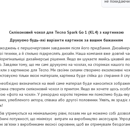
не покидаючи 
Силіконовий чохол для Tecno Spark Go 1 (KL4) з картинкою
Друкуємо будь-які варіанти картинок за вашим бажанням
коджень є першочерговим завданням після його придбання. Дизайнерськ
ї техніки, а й стильно підкреслять дизайн. Наша компанія вже довгий ча
йоригінальніші дизайнерські рішення. Якщо ви шукаєте якийсь цікавий ак
. Завдяки тому, що ми самі друкуємо на чохлах, на сторінках нашого п
чохли з картинкою для Tecno. Ми своїми силами створимо ексклюзивні чохл
стовуємо тільки якісні матеріали, картинка буде стійка до стирання й сл
 необхідно визначитися на який саме матеріал буде наноситися зображ
жна створити силіконовий чохол із принтом. Якщо ви хочете щось особ
ою «фото на чохлі». У рекордно короткі терміни ми помістимо будь-яку
их, улюбленого актора, співака або другої половинки. Уявіть, як зрадіє
к!
бів утримується на мінімальному рівні, позаяк ми це можемо собі дозво
ничі потужності, що мінімізує витрати на виробництво аксесуарів. Упро
і зв'язки з виробниками якісної сировини, щоб ви отримували бездога