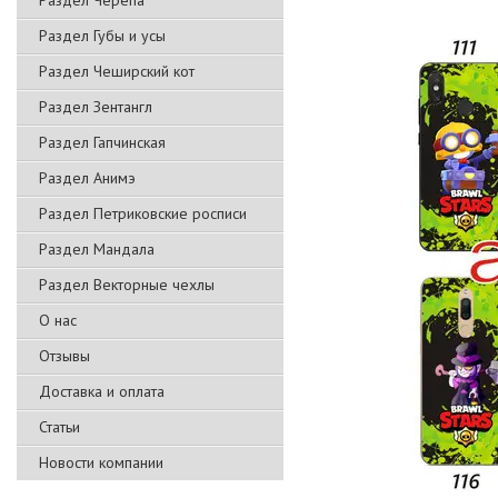
Раздел Черепа
Раздел Губы и усы
Раздел Чеширский кот
Раздел Зентангл
Раздел Гапчинская
Раздел Анимэ
Раздел Петриковские росписи
Раздел Мандала
Раздел Векторные чехлы
О нас
Отзывы
Доставка и оплата
Статьи
Новости компании