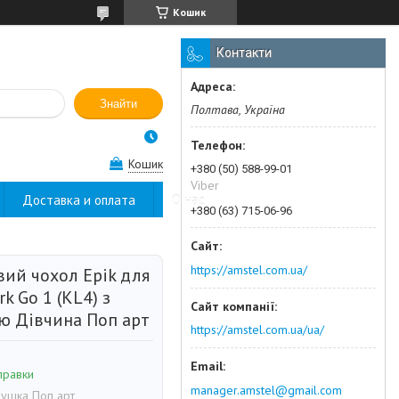
Кошик
Контакти
Знайти
Полтава, Україна
Кошик
+380 (50) 588-99-01
Viber
Доставка и оплата
О нас
+380 (63) 715-06-96
https://amstel.com.ua/
вий чохол Epik для
rk Go 1 (KL4) з
ю Дівчина Поп арт
https://amstel.com.ua/ua/
правки
manager.amstel@gmail.com
ушка Поп арт