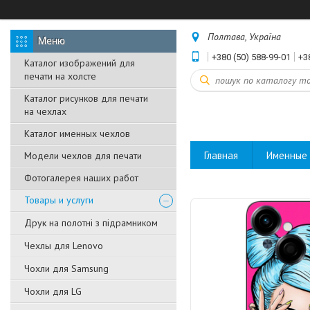
Полтава, Україна
+380 (50) 588-99-01
+3
Каталог изображений для
печати на холсте
Каталог рисунков для печати
на чехлах
Каталог именных чехлов
Главная
Именные 
Модели чехлов для печати
Фотогалерея наших работ
Товары и услуги
Друк на полотні з підрамником
Чехлы для Lenovo
Чохли для Samsung
Чохли для LG