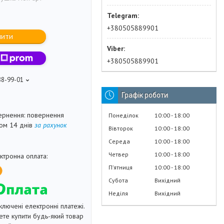
+380505889901
пити
+380505889901
88-99-01
Графік роботи
повернення
Понеділок
10:00
18:00
гом 14 днів
за рахунок
Вівторок
10:00
18:00
Середа
10:00
18:00
Четвер
10:00
18:00
Пʼятниця
10:00
18:00
Субота
Вихідний
Неділя
Вихідний
ключені електронні платежі.
те купити будь-який товар