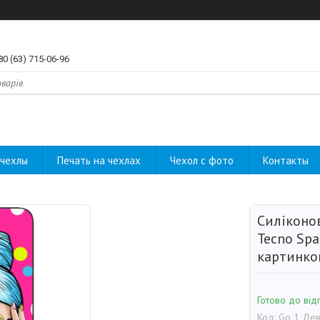
80 (63) 715-06-96
чехлы
Печать на чехлах
Чехол с фото
Контакты
Силіконо
Tecno Spa
картинко
Готово до від
Код:
Go 1 Дев