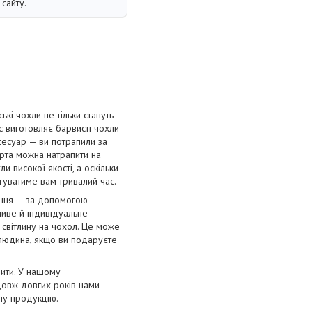
сайту.
і чохли не тільки стануть
с виготовляє барвисті чохли
сесуар — ви потрапили за
орта можна натрапити на
и високої якості, а оскільки
угуватиме вам тривалий час.
ення — за допомогою
ливе й індивідуальне —
 світлину на чохол. Це може
 людина, якщо ви подаруєте
лити. У нашому
довж довгих років нами
нну продукцію.