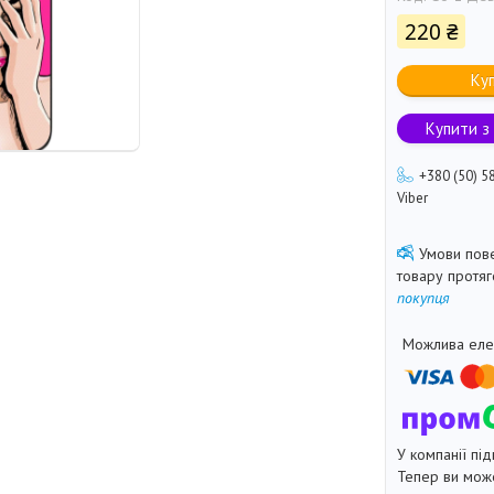
220 ₴
Ку
Купити з
+380 (50) 5
Viber
товару протя
покупця
У компанії під
Тепер ви може