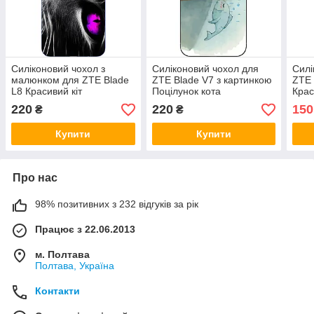
Силіконовий чохол з
Силіконовий чохол для
Силі
малюнком для ZTE Blade
ZTE Blade V7 з картинкою
ZTE 
L8 Красивий кіт
Поцілунок кота
Крас
220
220
150
₴
₴
Купити
Купити
Про нас
98% позитивних з 232 відгуків за рік
Працює з 22.06.2013
м. Полтава
Полтава, Україна
Контакти