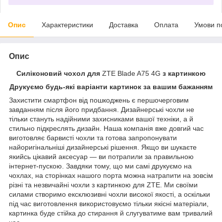
Опис
Характеристики
Доставка
Оплата
Умови п
Опис
Силіконовий чохол для
ZTE Blade A75 4G
з картинкою
Друкуємо будь-які варіанти картинок за вашим бажанням
Захистити смартфон від пошкоджень є першочерговим
завданням після його придбання. Дизайнерські чохли не
тільки стануть надійними захисниками вашої техніки, а й
стильно підкреслять дизайн. Наша компанія вже довгий час
виготовляє барвисті чохли та готова запропонувати
найоригінальніші дизайнерські рішення. Якщо ви шукаєте
якийсь цікавий аксесуар — ви потрапили за правильною
інтернет-пускою. Завдяки тому, що ми самі друкуємо на
чохлах, на сторінках нашого порта можна натрапити на зовсім
різні та незвичайні чохли з картинкою для ZTE. Ми своїми
силами створимо ексклюзивні чохли високої якості, а оскільки
під час виготовлення використовуємо тільки якісні матеріали,
картинка буде стійка до стирання й слугуватиме вам тривалий