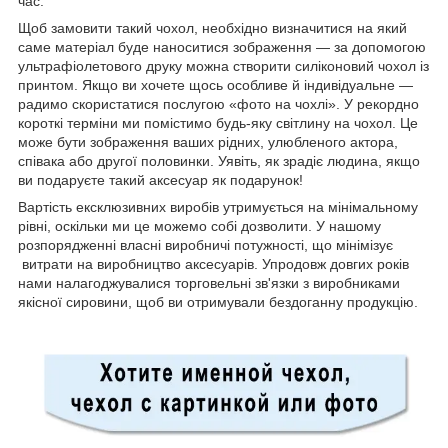
час.
Щоб замовити такий чохол, необхідно визначитися на який
саме матеріал буде наноситися зображення — за допомогою
ультрафіолетового друку можна створити силіконовий чохол із
принтом. Якщо ви хочете щось особливе й індивідуальне —
радимо скористатися послугою «фото на чохлі». У рекордно
короткі терміни ми помістимо будь-яку світлину на чохол. Це
може бути зображення ваших рідних, улюбленого актора,
співака або другої половинки. Уявіть, як зрадіє людина, якщо
ви подаруєте такий аксесуар як подарунок!
Вартість ексклюзивних виробів утримується на мінімальному
рівні, оскільки ми це можемо собі дозволити. У нашому
розпорядженні власні виробничі потужності, що мінімізує
витрати на виробництво аксесуарів. Упродовж довгих років
нами налагоджувалися торговельні зв'язки з виробниками
якісної сировини, щоб ви отримували бездоганну продукцію.