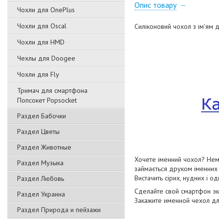
Опис товару
Чохли для OnePlus
Чохли для Oscal
Силіконовий чохол з ім'ям 
Чохли для HMD
Чехлы для Doogee
Чохли для Fly
Тримач для смартфона
Попсокет Popsocket
Раздел Бабочки
Раздел Цветы
Раздел Животные
Хочете іменний чохол? Нем
Раздел Музыка
займається друком іменних 
Вистачить сірих, нудних і о
Раздел Любовь
Сделайте свой смартфон э
Раздел Украина
Закажите именной чехол д
Раздел Природа и пейзажи