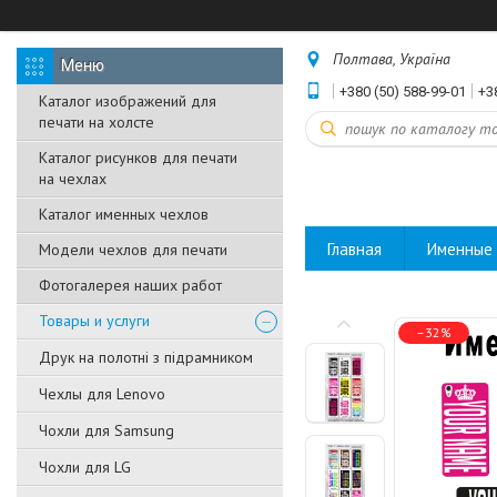
Полтава, Україна
+380 (50) 588-99-01
+3
Каталог изображений для
печати на холсте
Каталог рисунков для печати
на чехлах
Каталог именных чехлов
Главная
Именные 
Модели чехлов для печати
Фотогалерея наших работ
Товары и услуги
–32%
Друк на полотні з підрамником
Чехлы для Lenovo
Чохли для Samsung
Чохли для LG