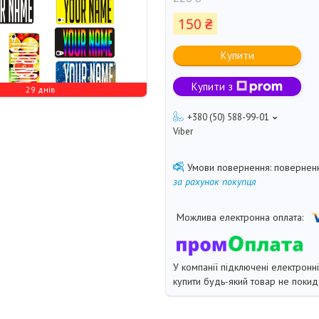
150 ₴
Купити
Купити з
29 днів
+380 (50) 588-99-01
Viber
поверненн
за рахунок покупця
У компанії підключені електронн
купити будь-який товар не покид