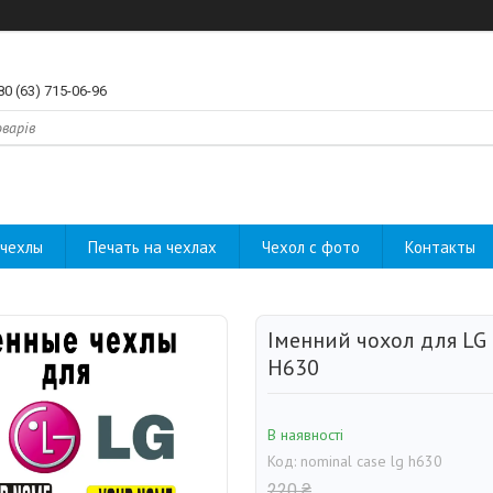
80 (63) 715-06-96
чехлы
Печать на чехлах
Чехол с фото
Контакты
Іменний чохол для LG 
H630
В наявності
Код:
nominal case lg h630
220 ₴