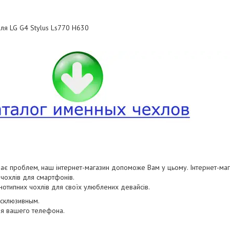
для LG G4 Stylus Ls770 H630
ає проблем, наш інтернет-магазин допоможе Вам у цьому. Інтернет-маг
чохлів для смартфонів.
днотипних чохлів для своїх улюблених девайсів.
ксклюзивным.
ля вашего телефона.