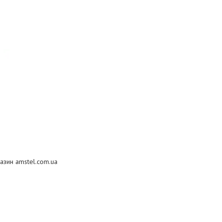
азин amstel.com.ua